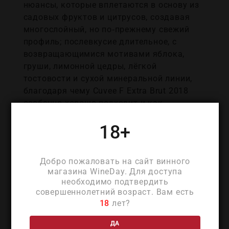
нюансы, которые вплетаются в основу из
садовых фруктов и цитрусов, создавая
многослойный, но по‑прежнему свежий
профиль; послевкусие длительное, с
возвращающимися мотивами яблока,
груши, лимонной цедры, лёгкой
тостовости и сухой минеральной линии,
благодаря чему Cuvee F Extra Brut 2018
особенно хорошо подходит и как
гастрономический аперитив, и в
18+
сопровождении горячих закусок, птицы,
террин, выдержанного сыра и даже
несладких фруктово‑карамельных
Добро пожаловать на сайт винного
десертов вроде тарт татен.
магазина WineDay. Для доступа
необходимо подтвердить
Фабиен Бержеронно (Fabien Bergeronneau)
совершеннолетний возраст. Вам есть
18
лет?
— винодел из региона Шампань во
Франции, продолжающий семейные
ДА
традиции, заложенные несколькими