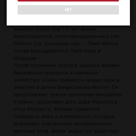
поколениями. Семейное хозяйство
НЕТ
Бержеронно расположено в окрестностях
Виль-Домманжа, к югу от Реймса, и
владеет более чем 15 гектарами
виноградников, классифицированных как
Premier Cru. Основной сорт — Пино Менье,
также выращиваются Пино Нуар и
Шардоне.
После получения опыта в Эльзасе Фабиен
Бержеронно вернулся в семейное
хозяйство, чтобы привнести новые идеи и
энергию в домен Bergeronneau-Marion. Он
представляет третье поколение виноделов
в семье, продолжая дело деда Франсуа и
отца Флорента. Фабиен стремится
создавать вина и шампанское, которые
выражают уникальную минеральность
местных почв, делая акцент на характере