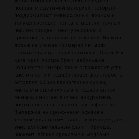
деликатной кислотностью; середина
полная, с ощутимой материей, которую
поддерживают минеральные нюансы и
тонкая тостовая нотка, а мелкий, точный
перляж придаёт текстуре объём и
кремовость, не делая её тяжёлой. Низкий
дозаж на уровне примерно четырёх
граммов сахара на литр относит Cuvee F к
категории экстра брют: небольшое
количество ликёра лишь сглаживает углы
кислотности и подчёркивает фруктовость,
оставляя общее впечатление сухим,
чистым и структурным, с подчёркнутой
минеральностью и очень аккуратной,
почти солоноватой сухостью в финале.
Выдержка на дрожжевом осадке в
течение двадцати–тридцати месяцев даёт
вину дополнительные слои — бриошь,
бисквит, лёгкие ореховые и медовые