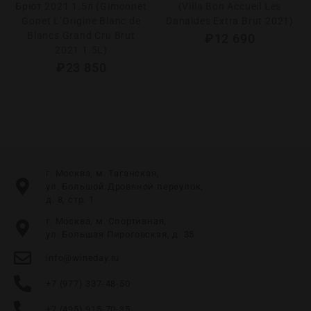
Брют 2021 1.5л (Gimonnet
(Villa Bon Accueil Les
Gonet L’Origine Blanc de
Danaides Extra Brut 2021)
Blancs Grand Cru Brut
₽
12 690
2021 1.5L)
₽
23 850
г. Москва, м. Таганская,
ул. Большой Дровяной переулок,
д. 8, стр. 1
г. Москва, м. Спортивная,
ул. Большая Пироговская, д. 35
info@wineday.ru
+7 (977) 337-48-50
+7 (495) 915-70-35