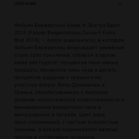
ОПИСАНИЕ
Фабьен Бержеронно Кюве Ф Экстра Брют
2018 (Fabien Bergeronneau Cuvee F Extrа
Brut 2018) — белое шампанское, в котором
Фабьен Бержеронно возрождает семейный
стиль трёх поколений, собирая в одном
кюве шестьдесят процентов пино менье,
тридцать процентов пино нуар и десять
процентов шардоне с премье‑клю
участков вокруг Виль‑Домманжа и
Триньи, обрабатываемых с высоким
уровнем экологической ответственности и
минимальным вмешательством в
винограднике и погребе. Цвет вина
ярко‑соломенный, с чистым золотистым
сиянием, в бокале поднимаются мелкие,
частые и устойчивые пузырьки,