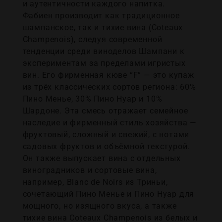
и аутентичности каждого напитка.
Фабиен производит как традиционное
шампанское, так и тихие вина (Coteaux
Champenois), следуя современной
тенденции среди виноделов Шампани к
экспериментам за пределами игристых
вин. Его фирменная кюве “F” — это купаж
из трёх классических сортов региона: 60%
Пино Менье, 30% Пино Нуар и 10%
Шардоне. Эта смесь отражает семейное
наследие и фирменный стиль хозяйства —
фруктовый, сложный и свежий, с нотами
садовых фруктов и объёмной текстурой.
Он также выпускает вина с отдельных
виноградников и сортовые вина,
например, Blanc de Noirs из Триньи,
сочетающий Пино Менье и Пино Нуар для
мощного, но изящного вкуса, а также
тихие вина Coteaux Champenois из белых и