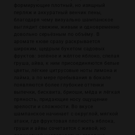
формирующие плотный, но изящный
перляж и аккуратный венчик пены,
благодаря чему визуально шампанское
выглядит свежим, живым и одновременно
довольно серьёзным по объёму. В
аромате кюве сразу раскрывается
широким, щедрым букетом садовых
фруктов: зелёное и жёлтое яблоко, спелая
груша, айва, к ним присоединяются белые
цветы, лёгкие цитрусовые ноты лимона и
лайма, а по мере пребывания в бокале
появляются более глубокие оттенки
выпечки, бисквита, бриоши, мёда и лёгкая
пряность, придающие носу ощущение
зрелости и сложности. Во вкусе
шампанское начинает с округлой, мягкой
атаки, где фруктовая плотность яблока,
груши и айвы сочетается с живой, но