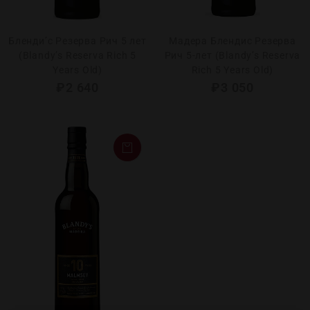
Бленди’с Резерва Рич 5 лет
Мадера Блендис Резерва
(Blandy’s Reserva Rich 5
Рич 5-лет (Blandy’s Reserva
Years Old)
Rich 5 Years Old)
₽
2 640
₽
3 050