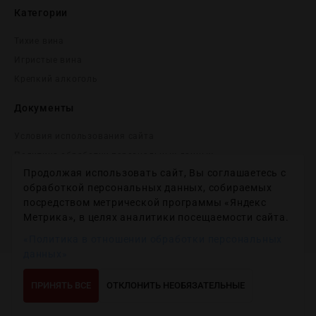
Категории
Тихие вина
Игристые вина
Крепĸий алĸоголь
Документы
Условия использования сайта
Политика обработки персональных данных
Продолжая использовать сайт, Вы соглашаетесь с
Согласие на получение рекламных и информационных
сообщений
обработкой персональных данных, собираемых
посредством метрической программы «Яндекс
Политика использования файлов cookie
Метрика», в целях аналитики посещаемости сайта.
Настройки файлов cookie
«Политика в отношении обработки персональных
данных»
Copyright © 2012-2024
Wineday
. All Right Reserved.
ПРИНЯТЬ ВСЕ
ОТКЛОНИТЬ НЕОБЯЗАТЕЛЬНЫЕ