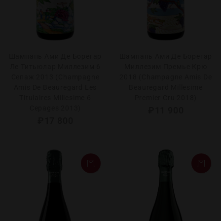
Шампань Ами Де Борегар
Шампань Ами Де Борегар
Ле Титьюлар Миллезим 6
Миллезим Премье Крю
Сепаж 2013 (Champagne
2018 (Champagne Amis De
Amis De Beauregard Les
Beauregard Millesime
Titulaires Millesime 6
Premier Cru 2018)
Cepages 2013)
₽
11 900
₽
17 800