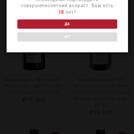
совершеннолетний возраст. Вам есть
18
лет?
ДА
НЕТ
Мари Куртан Эфлоресанс
Пьолло Пер е Фис Ле
Экстра Брют (Marie Courtin
Протель Розе Экстра Брют
Efflorescence Extra Brut)
2018 (Piollot Père et Fils Les
Protelles Rose Extra Brut
₽
15 400
2018)
₽
10 310