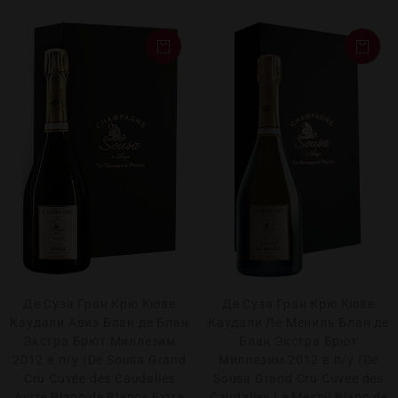
Де Суза Гран Крю Кюве
Де Суза Гран Крю Кюве
Каудали Авиз Блан де Блан
Каудали Ле Мениль Блан де
Экстра Брют Миллезим
Блан Экстра Брют
2012 в п/у (De Sousa Grand
Миллезим 2012 в п/у (De
Cru Cuvée des Caudalies
Sousa Grand Cru Cuvee des
Avize Blanc de Blancs Extra
Caudalies Le Mesnil Blanc de