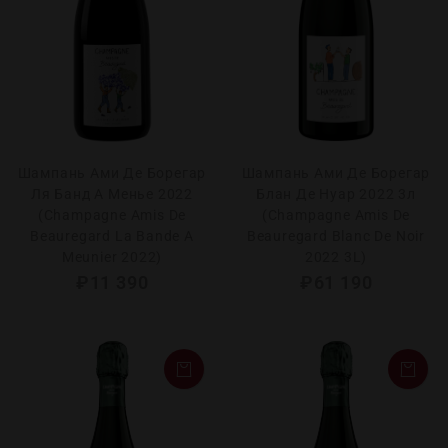
Шампань Ами Де Борегар
Шампань Ами Де Борегар
Ля Банд А Менье 2022
Блан Де Нуар 2022 3л
(Champagne Amis De
(Champagne Amis De
Beauregard La Bande A
Beauregard Blanc De Noir
Meunier 2022)
2022 3L)
₽
11 390
₽
61 190