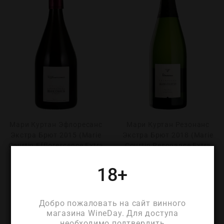
Мари Куртан Эфлоресанс
Мари Куртан Резонанс
Экстра Брют 2015 (Marie
Экстра Брют 2018 (Marie
Courtin Efflorescence Extra
Courtin Resonance Extra
Brut 2015)
Brut 2018)
₽
14 280
₽
10 530
18+
Добро пожаловать на сайт винного
магазина WineDay. Для доступа
необходимо подтвердить