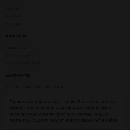
Магазин
Аккаунт
Корзина
Категории
Тихие вина
Игристые вина
Крепĸий алĸоголь
Документы
Условия использования сайта
Политика обработки персональных данных
Продолжая использовать сайт, Вы соглашаетесь с
Согласие на получение рекламных и информационных
сообщений
обработкой персональных данных, собираемых
посредством метрической программы «Яндекс
Политика использования файлов cookie
Метрика», в целях аналитики посещаемости сайта.
Настройки файлов cookie
«Политика в отношении обработки персональных