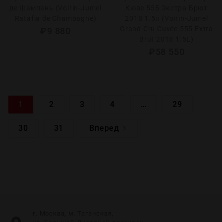
де Шампань (Voirin-Jumel
Кюве 555 Экстра Брют
Ratafia de Champagne)
2018 1.5л (Voirin-Jumel
Grand Cru Cuvée 555 Extra
₽
9 880
Brut 2018 1.5L)
₽
58 550
1
2
3
4
…
29
30
31
Вперед
г. Москва, м. Таганская,