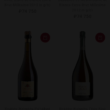
Brut Millésime 2012 in g/b)
Blancs Extra Brut Millesime
2012 in g/b)
₽
74 750
₽
74 750
Вуарен-Жюмель Ратафия
Вуарен-Жюмель Гран Крю