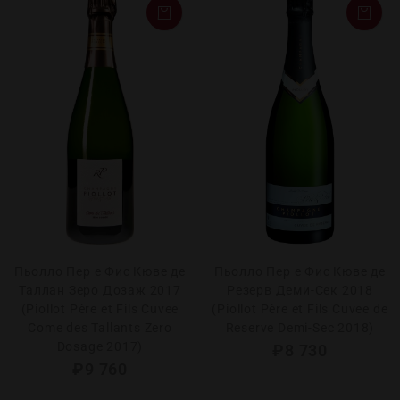
Пьолло Пер е Фис Кюве де
Пьолло Пер е Фис Кюве де
Таллан Зеро Дозаж 2017
Резерв Деми-Сек 2018
(Piollot Père et Fils Cuvee
(Piollot Père et Fils Cuvee de
Come des Tallants Zero
Reserve Demi-Sec 2018)
Dosage 2017)
₽
8 730
₽
9 760