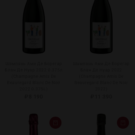
Шампань Ами Де Борегар
Шампань Ами Де Борегар
Блан Де Нуар 2022 0.375л
Блан Де Нуар 2022
(Champagne Amis De
(Champagne Amis De
Beauregard Blanc De Noir
Beauregard Blanc De Noir
2022 0.375L)
2022)
₽
8 190
₽
11 390