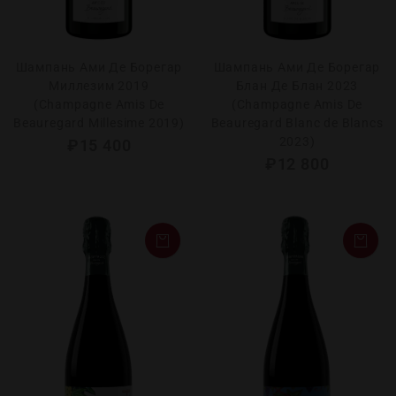
Шампань Ами Де Борегар
Шампань Ами Де Борегар
Миллезим 2019
Блан Де Блан 2023
(Champagne Amis De
(Champagne Amis De
Beauregard Millesime 2019)
Beauregard Blanc de Blancs
2023)
₽
15 400
₽
12 800