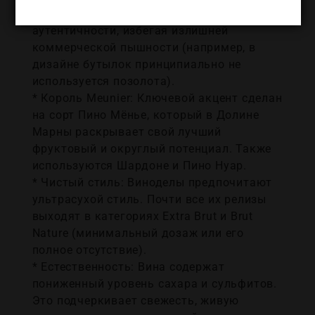
Винодельня фокусируется на
аутентичности, избегая излишней
коммерческой пышности (например, в
дизайне бутылок принципиально не
используется позолота).
* Король Meunier: Ключевой акцент сделан
на сорт Пино Мёнье, который в Долине
Марны раскрывает свой лучший
фруктовый и округлый потенциал. Также
используются Шардоне и Пино Нуар.
* Чистый стиль: Виноделы предпочитают
ультрасухой стиль. Почти все их релизы
выходят в категориях Extra Brut и Brut
Nature (минимальный дозаж или его
полное отсутствие).
* Естественность: Вина содержат
пониженный уровень сахара и сульфитов.
Это подчеркивает свежесть, живую