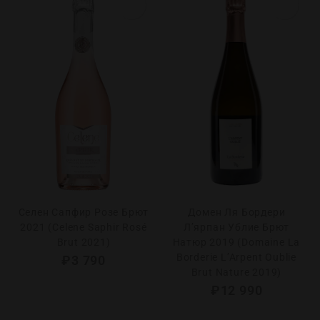
Селен Сапфир Розе Брют
Домен Ля Бордери
2021 (Celene Saphir Rosé
Л’ярпан Ублие Брют
Brut 2021)
Натюр 2019 (Domaine La
Borderie L’Arpent Oublie
₽
3 790
Brut Nature 2019)
₽
12 990