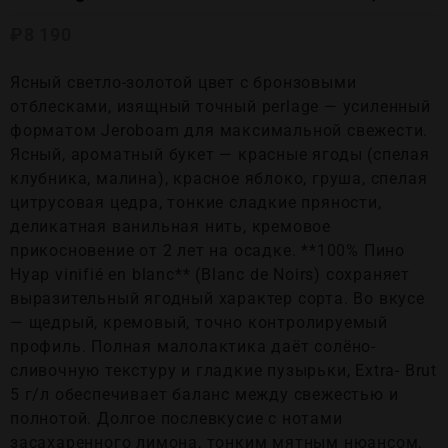
₽
8 190
Ясный светло-золотой цвет с бронзовыми
отблесками, изящный точный perlage — усиленный
форматом Jeroboam для максимальной свежести.
Ясный, ароматный букет — красные ягоды (спелая
клубника, малина), красное яблоко, груша, спелая
цитрусовая цедра, тонкие сладкие пряности,
деликатная ванильная нить, кремовое
прикосновение от 2 лет на осадке. **100% Пино
Нуар vinifié en blanc** (Blanc de Noirs) сохраняет
выразительный ягодный характер сорта. Во вкусе
— щедрый, кремовый, точно контролируемый
профиль. Полная малолактика даёт солёно-
сливочную текстуру и гладкие пузырьки, Extra- Brut
5 г/л обеспечивает баланс между свежестью и
полнотой. Долгое послевкусие с нотами
засахаренного лимона, тонким мятным нюансом,