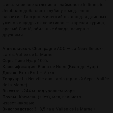
финальное впечатление от лаймового ki lime pie.
Jeroboam добавляет глубину и медленное
развитие. Гастрономический эталон для длинных
ужинов и щедрых аперитивов — жареная курица,
зрелый Comté, обильные блюда, вечера с
друзьями.
Аппелласьон:
Champagne AOC — La Neuville-aux-
Larris, Vallée de la Marne
Сорт:
Пино Нуар 100%
Классификация:
Blanc de Noirs (Блан де Нуар)
Дозаж:
Extra-Brut — 5 г/л
Терруар:
La Neuville-aux-Larris (правый берег Vallée
de la Marne)
Высота:
~244 м над уровнем моря
Почвы:
Кремень (silex), мел, глинисто-
известняковые
Виноградство:
3–3,5 га в Vallée de la Marne +