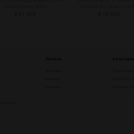
2020 (Champagne Benoit Dehu
Натюр 2020 (C. H. Piconne
Initiation Rose 2020)
Cepages Brut Nature 202
₽
21 900
₽
15 500
Личное
Категори
Магазин
Тихие вина
Аккаунт
Игристые 
и
Корзина
Крепĸий а
и оплата