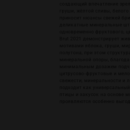
создающий впечатление зрел
груши, жёлтой сливы, белого
приносит нюансы свежей брио
деликатные минеральные штр
одновременно фруктового, цв
Brut 2021 демонстрирует жи
мотивами яблока, груши, ми
полутона, при этом структур
минеральной опоры, благода
минимальным дозажем подчёр
цитрусово‑фруктовые и мело
свежести, минеральности и л
подходит как универсальный
птицы и закусок на основе м
проявляются особенно выгод