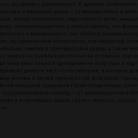
ого, но свежего шампанского. В аромате сочетаются 
 персика и лимонной цедры с оттенками белых и жёлт
ши, лёгкой сливочности, подпечённого теста, миндал
ихи, напоминающие мел и тёплый камень, что форми
еточного и минерального, без тяжёлой дозажной сладо
вую, но гармоничную кислотность, подчёркнутый, соч
рабельки, лимона и грейпфрутовой цедры, а также м
а строится на комбинации плотности от тёмных сорто
ря чему вино кажется одновременно округлым и подтя
кивает длину и чистоту послевкусия, в котором до
вые мотивы с лёгкой пряной нотой. Благодаря такому
ёгкой бриошной сложности Fabien Bergeronneau Cuvee 
 гастрономический партнёр — от морепродуктов и бе
ягких и полутвёрдых сыров, где его чёткость, сухость
но.