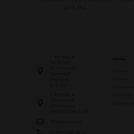
n Martinot
(Didier-Ducos La Rosee Brut 2021)
Розе 
ture 2012)
₽
10 294
0
г. Москва, м.
Меню
Таганская,
ул. Большой
Главная
Дровяной
Магазин
переулок,
д. 8, стр. 1
О компани
г. Москва, м.
Контакты
Спортивная,
Доставка 
ул. Большая
Пироговская, д. 35
info@wineday.ru
+7 (977) 337-48-50