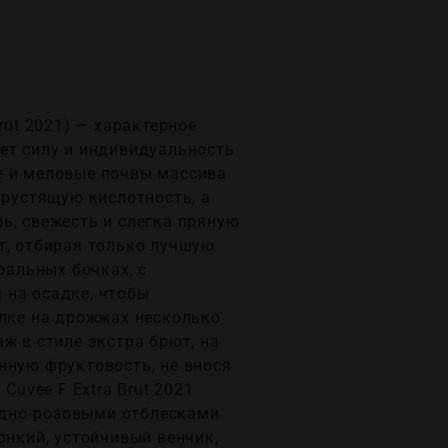
rut 2021) — характерное
ет силу и индивидуальность
е и меловые почвы массивa
хрустящую кислотность, а
ь, свежесть и слегка пряную
т, отбирая только лучшую
ральных бочках, с
 на осадке, чтобы
ылке на дрожжах несколько
ж в стиле экстра брют, на
нную фруктовость, не внося
Cuvee F Extra Brut 2021
едно‑розовыми отблесками
онкий, устойчивый венчик,