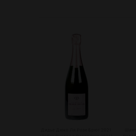
ммаж Брют
Дидье Дюко Ля Розе Брют 2021
Шамп