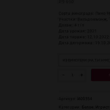
₽
9 690
Сорта винограда: Пино 
Участки: Вильдомманж, 
Дозаж: 4 г/л
Дата урожая: 2021
Дата тиража: 12.10.2022
Дата дегоржажа: 19.10.2
−
+
Артикул:
И00354
Категории:
Белое
,
Игрист