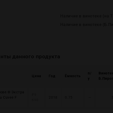
Наличие в винотеке (на Т
Наличие в винотеке (Б.П
нты данного продукта
п/
Виноте
Цена
Год
Ёмкость
у
Б.Пиро
юве Ф Экстра
₽
9
u Cuvee F
2018
0.75
—
690