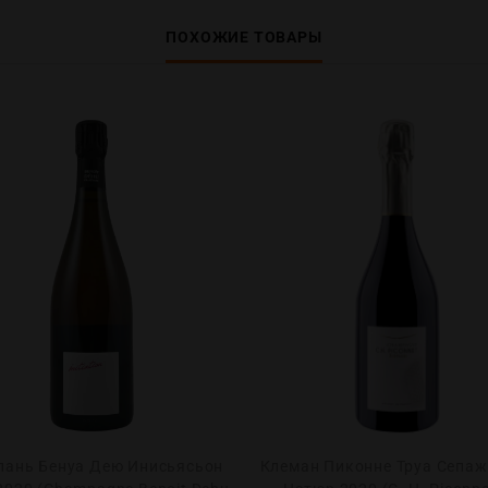
ПОХОЖИЕ ТОВАРЫ
ань Бенуа Дею Инисьясьон
Клеман Пиконне Труа Сепаж