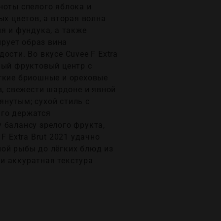
ноты спелого яблока и
ых цветов, а вторая волна
я и фундука, а также
рует образ вина
сти. Во вкусе Cuvee F Extra
ный фруктовый центр с
ягкие бриошные и ореховые
в, свежести шардоне и явной
нутым; сухой стиль с
лго держатся
 балансу зрелого фрукта,
F Extra Brut 2021 удачно
лой рыбы до лёгких блюд из
 и аккуратная текстура