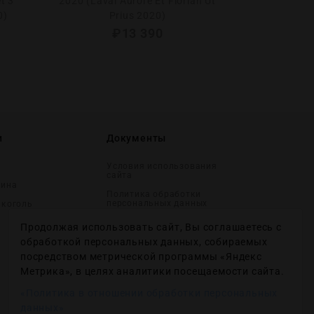
t 3
2020 (Laval Aurore Et Florian Ut
Натюр 201
0)
Prius 2020)
Hommage B
₽
13 390
и
Документы
Условия использования
сайта
вина
Политика обработки
персональных данных
лĸоголь
Согласие на получение
Продолжая использовать сайт, Вы соглашаетесь с
рекламных и
информационных
обработкой персональных данных, собираемых
сообщений
посредством метрической программы «Яндекс
Политика использования
Метрика», в целях аналитики посещаемости сайта.
файлов cookie
«Политика в отношении обработки персональных
Настройки файлов cookie
данных»