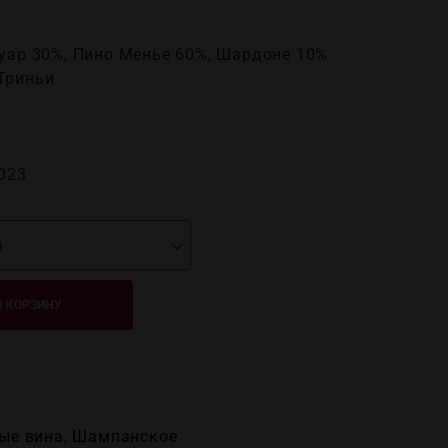
Нуар 30%, Пино Менье 60%, Шардоне 10%
Триньи
023
В КОРЗИНУ
ые вина
,
Шампанское