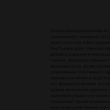
Фабьен Бержеронно Кюве Ф Эк
шампанское с северной част
своих участков в Вильдомма
Сен‑Тьерри дают тёмному сор
добавка шардоне и небольша
глубину. Виноград собирают
фракцию сусла, далее брожен
сохранением собственного д
приобрести объём и округло
лет, формируя мелкий, устой
уровне нескольких граммов 
ощутимой сладости и оставляя
показывает яркий соломенн
благодаря доле тёмных сорто