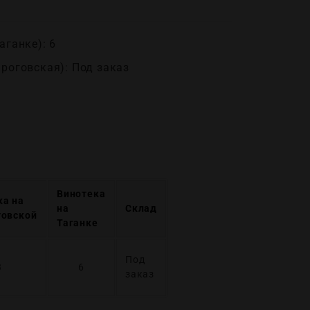
аганке): 6
ироговская): Под заказ
Винотека
ка на
на
Склад
говской
Таганке
Под
3
6
заказ