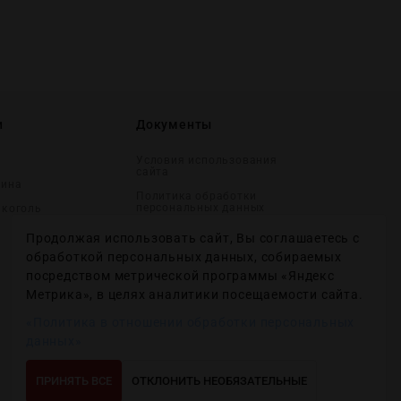
и
Документы
Условия использования
сайта
вина
Политика обработки
персональных данных
лĸоголь
Согласие на получение
Продолжая использовать сайт, Вы соглашаетесь с
рекламных и
информационных
обработкой персональных данных, собираемых
сообщений
посредством метрической программы «Яндекс
Политика использования
Метрика», в целях аналитики посещаемости сайта.
файлов cookie
«Политика в отношении обработки персональных
Настройки файлов cookie
данных»
ПРИНЯТЬ ВСЕ
ОТКЛОНИТЬ НЕОБЯЗАТЕЛЬНЫЕ