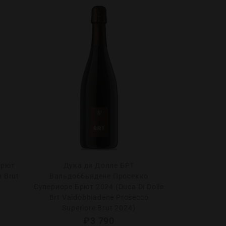
Брют
Дука ди Долле БРТ
Оливье Март
n Brut
Вальдоббьядене Просекко
(Olivier Marte
Супериоре Брют 2024 (Duca Di Dolle
Brt Valdobbiadene Prosecco
Superiore Brut 2024)
₽
3 790