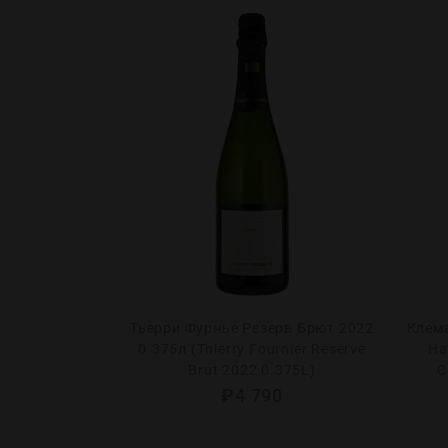
 Резерв 2018
Тьерри Фурнье Резерв Брют 2022
Клем
t Reserve 2018)
0.375л (Thierry Fournier Reserve
На
Brut 2022 0.375L)
C
0
₽
4 790