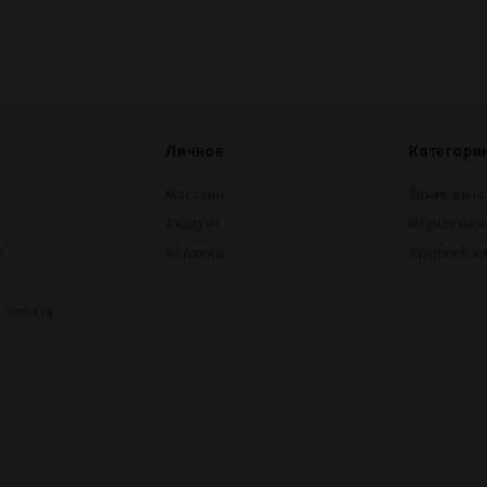
Личное
Категори
Магазин
Тихие вина
Аккаунт
Игристые 
и
Корзина
Крепĸий а
и оплата