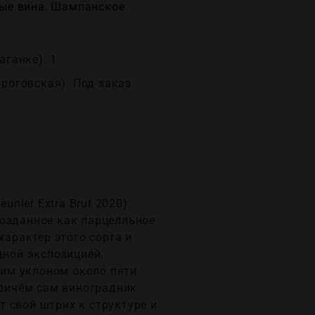
ые вина
,
Шампанское
аганке): 1
ироговская): Под заказ
unier Extra Brut 2020)
созданное как парцелльное
характер этого сорта и
дной экспозицией,
им уклоном около пяти
причём сам виноградник
 свой штрих к структуре и