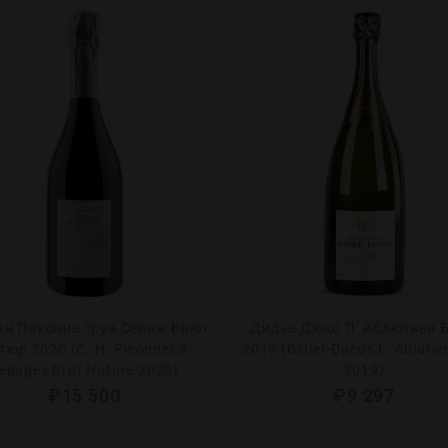
ан Пиконне Труа Сепаж Брют
Дидье Дюко Л’ Аблютьен 
тюр 2020 (C. H. Piconnet 3
2019 (Didier-Ducos L’ Ablutie
epages Brut Nature 2020)
2019)
₽
15 500
₽
9 297