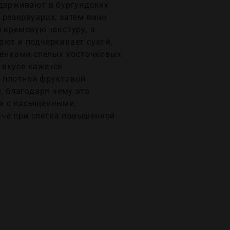
ыдерживают в бургундских
 резервуарах, затем вино
 кремовую текстуру, а
рют и подчёркивает сухой,
ттенками спелых косточковых
 вкусе кажется
, плотной фруктовой
 благодаря чему это
ся с насыщёнными,
аче при слегка повышенной