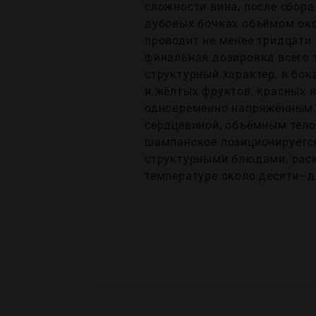
сложности вина, после сбор
дубовых бочках объёмом окол
проводит не менее тридцати 
финальная дозировка всего 
структурный характер, в бо
и жёлтых фруктов, красных 
одновременно напряжённым и
сердцевиной, объёмным тело
шампанское позиционируется
структурными блюдами, раск
температуре около десяти–д