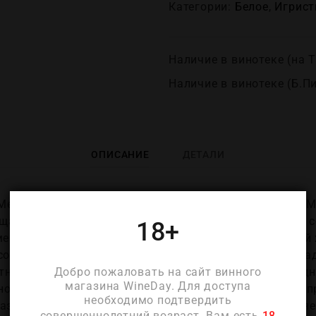
Категории:
Белое
,
Игрист
Наличие в винотеке (на Т
Наличие в винотеке (Б.П
ОПИСАНИЕ
ДЕТАЛИ
нье Экстра Брют 2020 (Thierry Fournier Les Grands Me
ща Ле Гран Шан в деревне Лёврини в долине Марны, 
18+
менье, где производитель стремится показать чистый 
собирают вручную только с этого участка с юго‑запа
Добро пожаловать на сайт винного
тняковыми и лёгкими кремнёвыми оттенками и средн
магазина WineDay. Для доступа
о от ста тридцати семи до ста сорока пяти метров, 
необходимо подтвердить
различающихся сектора, каждый из которых добавляет
совершеннолетний возраст. Вам есть
18