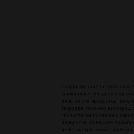
Тьерри Фурнье Ле Гран Шам Ме
шампанское из одного урочи
вино из ста процентов пино 
терруара, поэтому виноград 
глинистыми почвами с извес
процентов на высоте примерн
делят на три ароматически 