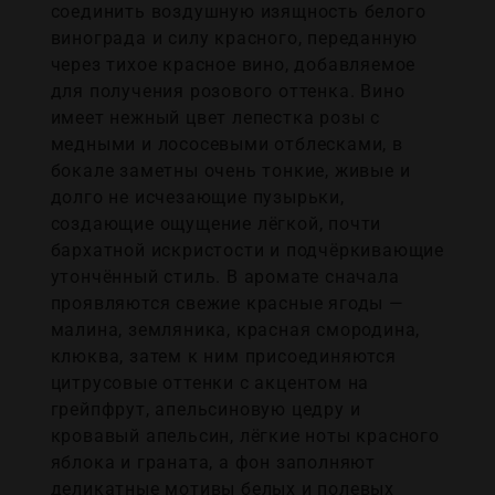
соединить воздушную изящность белого
винограда и силу красного, переданную
через тихое красное вино, добавляемое
для получения розового оттенка. Вино
имеет нежный цвет лепестка розы с
медными и лососевыми отблесками, в
бокале заметны очень тонкие, живые и
долго не исчезающие пузырьки,
создающие ощущение лёгкой, почти
бархатной искристости и подчёркивающие
утончённый стиль. В аромате сначала
проявляются свежие красные ягоды —
малина, земляника, красная смородина,
клюква, затем к ним присоединяются
цитрусовые оттенки с акцентом на
грейпфрут, апельсиновую цедру и
кровавый апельсин, лёгкие ноты красного
яблока и граната, а фон заполняют
деликатные мотивы белых и полевых