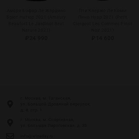
Амори Бофор Ле Жардино
Пти Клержо Ле Комм
Брют Натюр 2021 (Amaury
Пино Нуар 2021 (Petit
Beaufort Le Jardinot Brut
Clergeot Les Commes Pinot
Nature 2021)
Noir 2021)
₽
24 990
₽
14 600
г. Москва, м. Таганская,
ул. Большой Дровяной переулок,
д. 8, стр. 1
г. Москва, м. Спортивная,
ул. Большая Пироговская, д. 35
info@wineday.ru