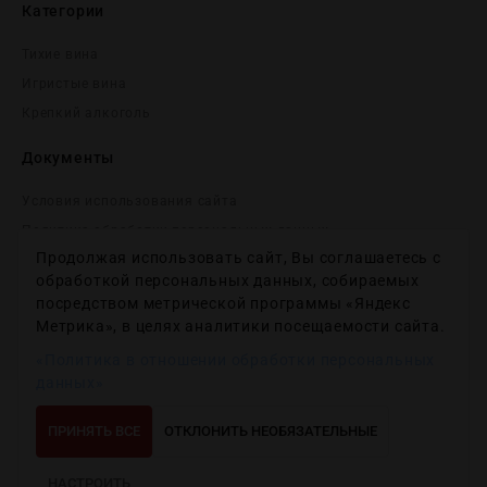
Категории
Тихие вина
Игристые вина
Крепĸий алĸоголь
Документы
Условия использования сайта
Политика обработки персональных данных
Продолжая использовать сайт, Вы соглашаетесь с
Согласие на получение рекламных и информационных
сообщений
обработкой персональных данных, собираемых
посредством метрической программы «Яндекс
Политика использования файлов cookie
Метрика», в целях аналитики посещаемости сайта.
Настройки файлов cookie
«Политика в отношении обработки персональных
данных»
Copyright © 2012-2024
Wineday
. All Right Reserved.
ПРИНЯТЬ ВСЕ
ОТКЛОНИТЬ НЕОБЯЗАТЕЛЬНЫЕ
НАСТРОИТЬ