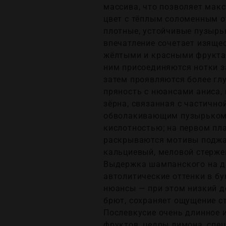
массива, что позволяет мак
цвет с тёплым соломенным о
плотные, устойчивые пузырь
впечатление сочетает изяще
жёлтыми и красными фруктам
ним присоединяются нотки за
затем проявляются более глу
пряность с нюансами аниса,
зёрна, связанная с частично
обволакивающим пузырьком и
кислотностью; на первом пл
раскрываются мотивы поджаре
кальциевый, меловой стерже
Выдержка шампанского на др
автолитические оттенки в бу
нюансы — при этом низкий д
брют, сохраняет ощущение ст
Послевкусие очень длинное 
фруктов, цедры лимона, спе