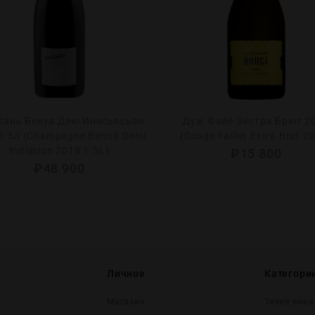
ань Бенуа Дею Инисьясьон
Дуж Файе Экстра Брют 2
1.5л (Champagne Benoit Dehu
(Douge Faillet Extra Brut 2
Initiation 2018 1.5L)
₽
15 800
₽
48 900
Личное
Категори
Магазин
Тихие вина