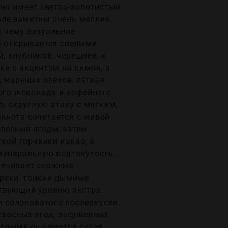
ино имеет светло‑золотистый
ле заметны очень мелкие,
я чему визуальное
а открывается спелыми
, клубникой, черешней, к
ки с акцентом на лимон, а
 жареных орехов, лёгкая
ного шоколада и кофейного
ю, округлую атаку с мягким,
лнота сочетается с живой
лесные ягоды, затем
гкой горчинки какао, а
 минеральную подтянутость.
печивает сложные
орехи, тонкие дымные
ствующий уровню экстра
и солоноватого послевкусия.
красных ягод, засушенных
оторыми ощущается сухая