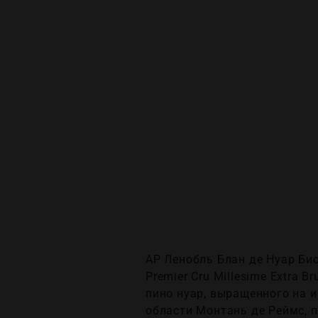
АР Ленобль Блан де Нуар Бис
Premier Cru Millesime Extra 
пино нуар, выращенного на 
области Монтань де Реймс, 