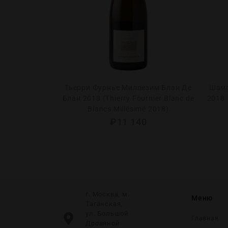
рв Брют 2021
Тьерри Фурнье Миллезим Блан Де
Шамп
erve Brut 2021)
Блан 2018 (Thierry Fournier Blanc de
2018 
Blancs Millésimé 2018)
0
₽
11 140
г. Москва, м.
Меню
Таганская,
ул. Большой
Главная
Дровяной