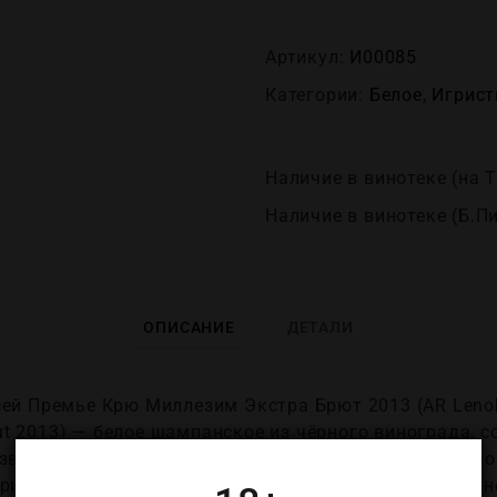
Артикул:
И00085
Категории:
Белое
,
Игрист
Наличие в винотеке (на Т
Наличие в винотеке (Б.П
ОПИСАНИЕ
ДЕТАЛИ
ей Премье Крю Миллезим Экстра Брют 2013 (AR Lenoble
Brut 2013) — белое шампанское из чёрного винограда,
известняковых склонах коммуны Бисей, классифициро
причём виноград собирают вручную с одной выделенн