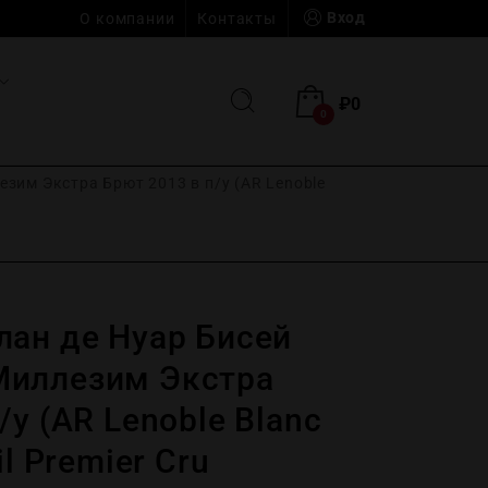
Вход
О компании
Контакты
₽
0
0
зим Экстра Брют 2013 в п/у (AR Lenoble
лан де Нуар Бисей
Миллезим Экстра
/у (AR Lenoble Blanc
il Premier Cru