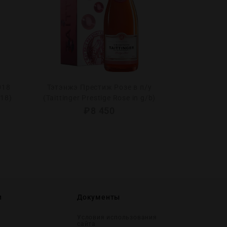
018
Тэтэнжэ Престиж Розе в п/у
Тьерри Фурн
018)
(Taittinger Prestige Rose in g/b)
(Thierry Fourn
₽
8 450
и
Документы
Условия использования
сайта