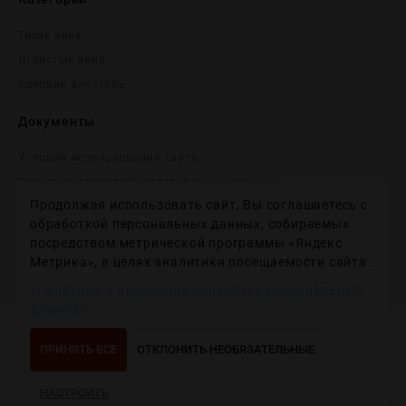
Тихие вина
Игристые вина
Крепĸий алĸоголь
Документы
Условия использования сайта
Политика обработки персональных данных
Продолжая использовать сайт, Вы соглашаетесь с
Согласие на получение рекламных и информационных
сообщений
обработкой персональных данных, собираемых
посредством метрической программы «Яндекс
Политика использования файлов cookie
Метрика», в целях аналитики посещаемости сайта.
Настройки файлов cookie
«Политика в отношении обработки персональных
данных»
Copyright © 2012-2024
Wineday
. All Right Reserved.
ПРИНЯТЬ ВСЕ
ОТКЛОНИТЬ НЕОБЯЗАТЕЛЬНЫЕ
НАСТРОИТЬ