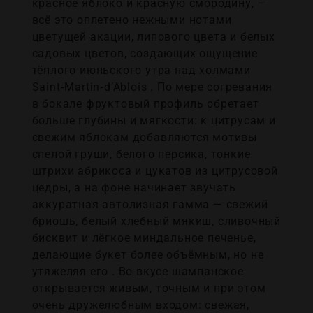
красное яблоко и красную смородину, —
всё это оплетено нежными нотами
цветущей акации, липового цвета и белых
садовых цветов, создающих ощущение
тёплого июньского утра над холмами
Saint‑Martin‑d’Ablois . По мере согревания
в бокале фруктовый профиль обретает
больше глубины и мягкости: к цитрусам и
свежим яблокам добавляются мотивы
спелой груши, белого персика, тонкие
штрихи абрикоса и цукатов из цитрусовой
цедры, а на фоне начинает звучать
аккуратная автолизная гамма — свежий
бриошь, белый хлебный мякиш, сливочный
бисквит и лёгкое миндальное печенье,
делающие букет более объёмным, но не
утяжеляя его . Во вкусе шампанское
открывается живым, точным и при этом
очень дружелюбным входом: свежая,