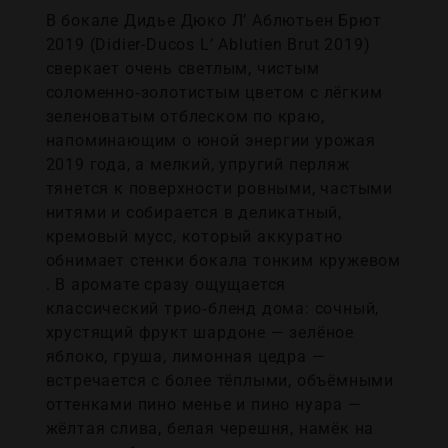
В бокале Дидье Дюко Л’ Аблютьен Брют
2019 (Didier-Ducos L’ Ablutien Brut 2019)
сверкает очень светлым, чистым
соломенно‑золотистым цветом с лёгким
зеленоватым отблеском по краю,
напоминающим о юной энергии урожая
2019 года, а мелкий, упругий перляж
тянется к поверхности ровными, частыми
нитями и собирается в деликатный,
кремовый мусс, который аккуратно
обнимает стенки бокала тонким кружевом
. В аромате сразу ощущается
классический трио‑бленд дома: сочный,
хрустящий фрукт шардоне — зелёное
яблоко, груша, лимонная цедра —
встречается с более тёплыми, объёмными
оттенками пино менье и пино нуара —
жёлтая слива, белая черешня, намёк на