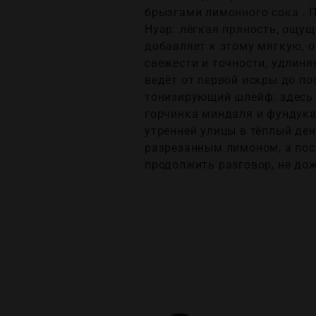
брызгами лимонного сока . 
Нуар: лёгкая пряность, ощущ
добавляет к этому мягкую, о
свежести и точности, удлин
ведёт от первой искры до по
тонизирующий шлейф: здесь 
горчинка миндаля и фундука
утренней улицы в тёплый ден
разрезанным лимоном, а посл
продолжить разговор, не до