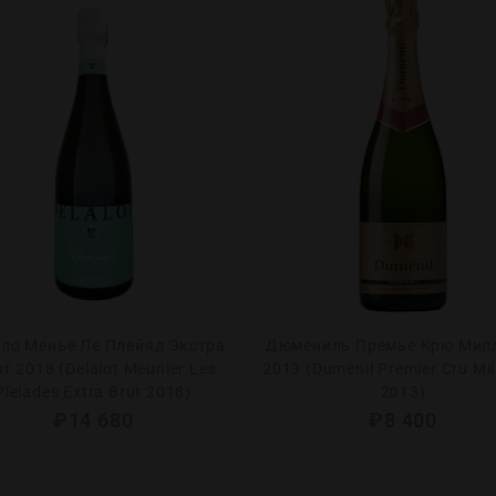
ло Менье Ле Плейяд Экстра
Дюмениль Премье Крю Мил
т 2018 (Delalot Meunier Les
2013 (Dumenil Premier Cru Mil
Pleiades Extra Brut 2018)
2013)
₽
14 680
₽
8 400