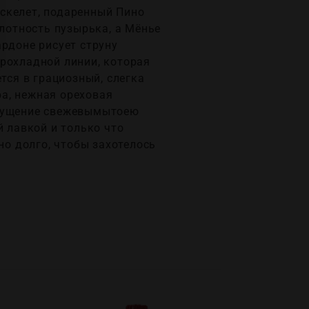
скелет, подаренный Пино
плотность пузырька, а Мёнье
ардоне рисует струну
рохладной линии, которая
тся в грациозный, слегка
а, нежная ореховая
ощущение свежевымытоею
й лавкой и только что
но долго, чтобы захотелось