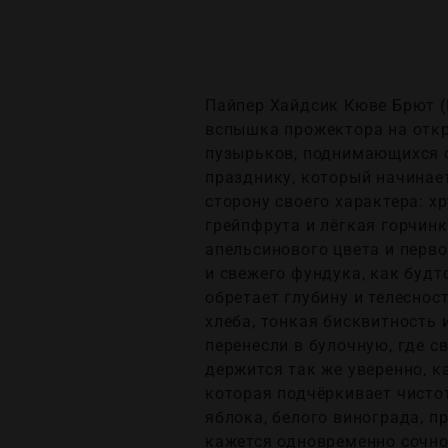
Пайпер Хайдсик Кюве Брют (Pi
вспышка прожектора на откр
пузырьков, поднимающихся с
празднику, который начинает
сторону своего характера: х
грейпфрута и лёгкая горчинк
апельсинового цвета и перво
и свежего фундука, как будт
обретает глубину и телеснос
хлеба, тонкая бисквитность
перенесли в булочную, где св
держится так же уверенно, к
которая подчёркивает чистот
яблока, белого винограда, п
кажется одновременно сочно