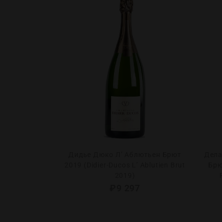
Оди Премьер
Дидье Дюко Л’ Аблютьен Брют
Дела
on Heri-Hodie
2019 (Didier-Ducos L’ Ablutien Brut
Брю
2016)
2019)
0
₽
9 297