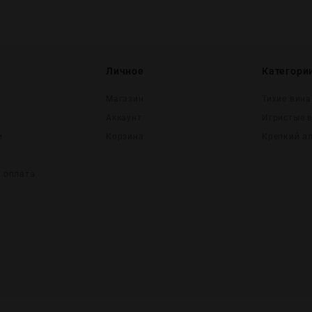
Личное
Категори
Магазин
Тихие вина
Аккаунт
Игристые 
и
Корзина
Крепĸий а
и оплата