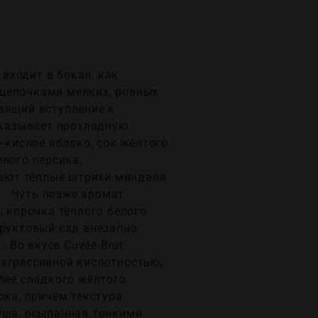
 входит в бокал, как
 цепочками мелких, ровных
вящий вступление к
показывает прохладную
‑кислое яблоко, сок жёлтого
лого персика,
упают тёплые штрихи миндаля
е . Чуть позже аромат
, корочка тёплого белого
фруктовый сад внезапно
. Во вкусе Cuvée Brut
е агрессивной кислотностью,
лее сладкого жёлтого
ока, причём текстура
руша, осыпанная тонкими