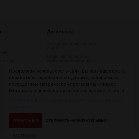
и
Документы
Условия использования
сайта
вина
Политика обработки
персональных данных
лĸоголь
Согласие на получение
Продолжая использовать сайт, Вы соглашаетесь с
рекламных и
информационных
обработкой персональных данных, собираемых
сообщений
посредством метрической программы «Яндекс
Политика использования
Метрика», в целях аналитики посещаемости сайта.
файлов cookie
«Политика в отношении обработки персональных
Настройки файлов cookie
данных»
ПРИНЯТЬ ВСЕ
ОТКЛОНИТЬ НЕОБЯЗАТЕЛЬНЫЕ
НАСТРОИТЬ