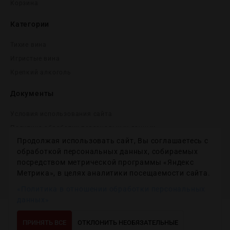
Корзина
Категории
Тихие вина
Игристые вина
Крепĸий алĸоголь
Документы
Условия использования сайта
Политика обработки персональных данных
Продолжая использовать сайт, Вы соглашаетесь с
Согласие на получение рекламных и информационных
сообщений
обработкой персональных данных, собираемых
посредством метрической программы «Яндекс
Политика использования файлов cookie
Метрика», в целях аналитики посещаемости сайта.
Настройки файлов cookie
«Политика в отношении обработки персональных
данных»
Copyright © 2012-2024
Wineday
. All Right Reserved.
ПРИНЯТЬ ВСЕ
ОТКЛОНИТЬ НЕОБЯЗАТЕЛЬНЫЕ