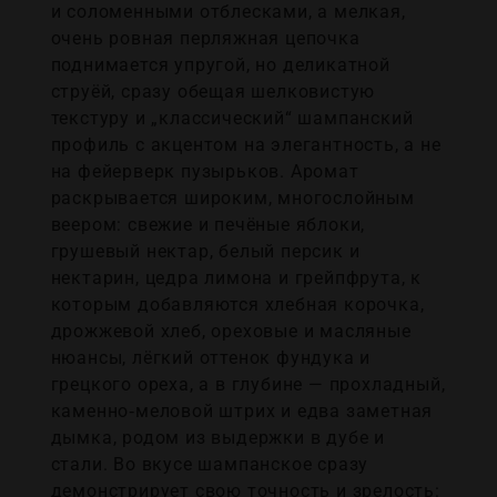
и соломенными отблесками, а мелкая,
очень ровная перляжная цепочка
поднимается упругой, но деликатной
струёй, сразу обещая шелковистую
текстуру и „классический“ шампанский
профиль с акцентом на элегантность, а не
на фейерверк пузырьков. Аромат
раскрывается широким, многослойным
веером: свежие и печёные яблоки,
грушевый нектар, белый персик и
нектарин, цедра лимона и грейпфрута, к
которым добавляются хлебная корочка,
дрожжевой хлеб, ореховые и масляные
нюансы, лёгкий оттенок фундука и
грецкого ореха, а в глубине — прохладный,
каменно‑меловой штрих и едва заметная
дымка, родом из выдержки в дубе и
стали. Во вкусе шампанское сразу
демонстрирует свою точность и зрелость: