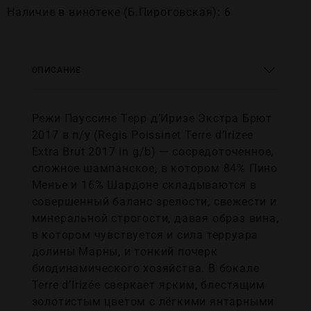
Наличие в винотеке (Б.Пироговская): 6
ОПИСАНИЕ
Режи Пауссине Терр д’Иризе Экстра Брют
2017 в п/у (Regis Poissinet Terre d’Irizee
Extra Brut 2017 in g/b) — сосредоточенное,
сложное шампанское, в котором 84% Пино
Менье и 16% Шардоне складываются в
совершенный баланс зрелости, свежести и
минеральной строгости, давая образ вина,
в котором чувствуется и сила терруара
долины Марны, и тонкий почерк
биодинамического хозяйства. В бокале
Terre d’Irizée сверкает ярким, блестящим
золотистым цветом с лёгкими янтарными