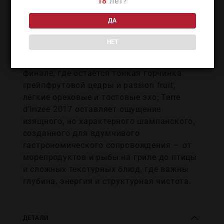
18
лет?
бріошь, орех, камень — читается чётко и
без косметики сладости. Послевкусие
ДА
длинное, каменно‑прохладное, с затяжной
минеральной линией: яблоко и белый
НЕТ
персик постепенно растворяются в
солоновато‑меловом, чуть йодистом
финале, где остаётся тонкая горчинка
грейпфрутовой цедры и passion fruit,
лёгкие ореховые и тостовые эхо; Terre
d’Irizée 2017 оставляет ощущение
изящного, но характерного шампанского,
созданного для вдумчивого
гастрономического сопровождения — от
морепродуктов и рыбы на гриле до птицы
и сложных текстурных блюд, где важны
глубина, энергия и структурная чистота.
ДЕТАЛИ