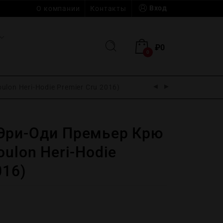
Вход
О компании
Контакты
₽
0
0
lon Heri-Hodie Premier Cru 2016)
Эри-Оди Премьер Крю
oulon Heri-Hodie
016)