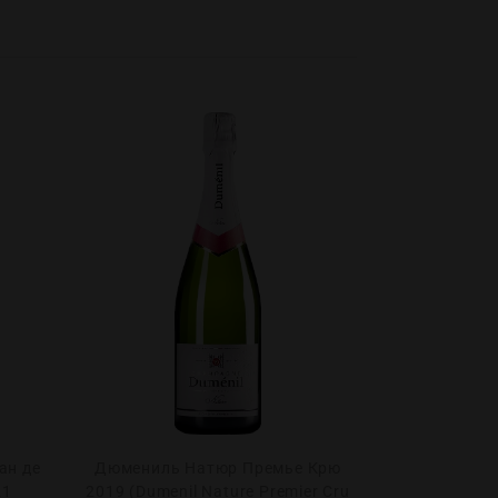
ан де
Дюмениль Натюр Премье Крю
Максим Бл
21
2019 (Dumenil Nature Premier Cru
Бланш Экст