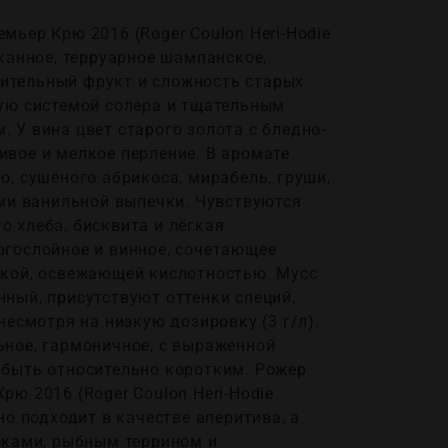
мьер Крю 2016 (Roger Coulon Heri-Hodie
сканное, терруарное шампанское,
ительный фрукт и сложность старых
ную системой солера и тщательным
 У вина цвет старого золота с бледно-
вое и мелкое перление. В аромате
о, сушёного абрикоса, мирабель, груши,
ами ванильной выпечки. Чувствуются
 хлеба, бисквита и лёгкая
огослойное и винное, сочетающее
ркой, освежающей кислотностью. Мусс
ный, присутствуют оттенки специй,
несмотря на низкую дозировку (3 г/л).
ьное, гармоничное, с выраженной
 быть относительно коротким. Рожер
рю 2016 (Roger Coulon Heri-Hodie
но подходит в качестве аперитива, а
сками, рыбным террином и