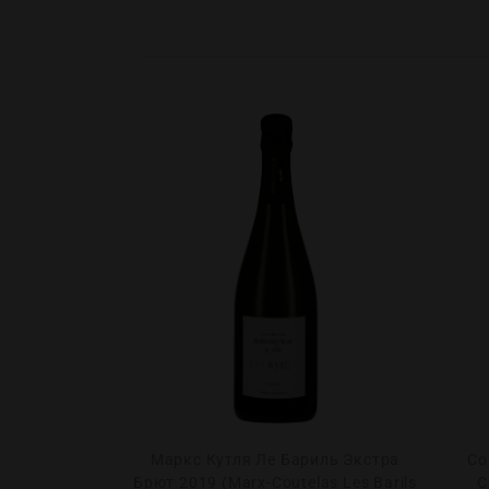
Моман Карт
Маркс Кутля Ле Бариль Экстра
Со
т 2019 1.5л
Брют 2019 (Marx-Coutelas Les Barils
С