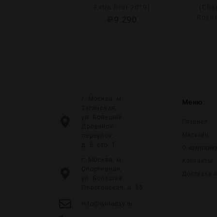
oments Carte
Extra Brut 2019)
(Cha
 2019 1.5L)
Rose 
₽
9 290
0
г. Москва, м.
Меню
Таганская,
ул. Большой
Главная
Дровяной
Магазин
переулок,
д. 8, стр. 1
О компани
г. Москва, м.
Контакты
Спортивная,
Доставка 
ул. Большая
Пироговская, д. 35
info@wineday.ru