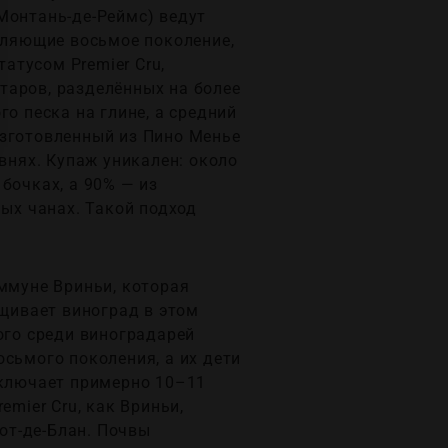
Монтань-де-Реймс) ведут
авляющие восьмое поколение,
татусом Premier Cru,
таров, разделённых на более
о песка на глине, а средний
 изготовленный из Пино Менье
внях. Купаж уникален: около
бочках, а 90% — из
ных чанах. Такой подход
оммуне Вриньи, которая
ащивает виноград в этом
ого среди виноградарей
сьмого поколения, а их дети
включает примерно 10–11
emier Cru, как Вриньи,
Кот-де-Блан. Почвы