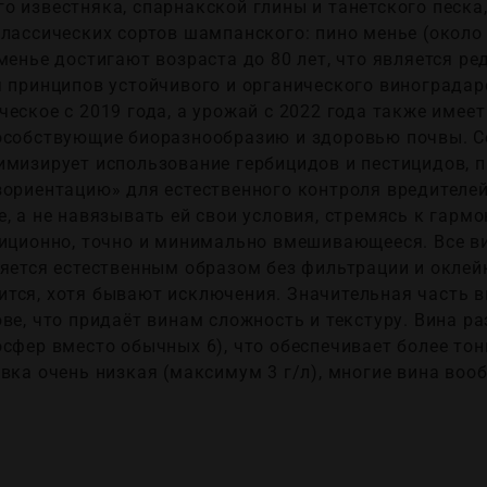
 известняка, спарнакской глины и танетского песка,
лассических сортов шампанского: пино менье (около 
менье достигают возраста до 80 лет, что является ре
я принципов устойчивого и органического виноградар
еское с 2019 года, а урожай с 2022 года также имее
особствующие биоразнообразию и здоровью почвы. С
имизирует использование гербицидов и пестицидов, 
зориентацию» для естественного контроля вредителе
, а не навязывать ей свои условия, стремясь к гармо
диционно, точно и минимально вмешивающееся. Все в
ляется естественным образом без фильтрации и окле
тся, хотя бывают исключения. Значительная часть 
юве, что придаёт винам сложность и текстуру. Вина 
сфер вместо обычных 6), что обеспечивает более тон
вка очень низкая (максимум 3 г/л), многие вина воо