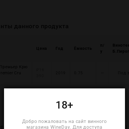
нты данного продукта
п/
Виноте
Цена
Год
Ёмкость
у
Б.Пиро
 Премьер Крю
₽
16
Premier Cru
2019
0.75
—
Под 
390
18+
ОПИСАНИЕ
ДЕТАЛИ
Добро пожаловать на сайт винного
 Крю 2016 (Roger Coulon Heri-Hodie Premier Cru 2016)
магазина WineDay. Для доступа