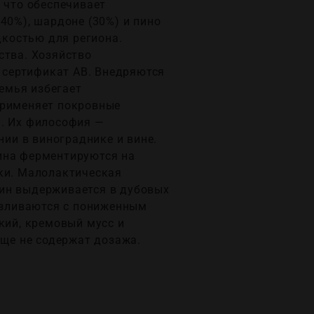
 что обеспечивает
40%), шардоне (30%) и пино
дкостью для региона.
ства. Хозяйство
т сертификат AB. Внедряются
емья избегает
применяет покровные
й. Их философия —
нии в винограднике и вине.
ина ферментируются на
йки. Малолактическая
вин выдерживается в дубовых
разливаются с пониженным
кий, кремовый мусс и
бще не содержат дозажа.