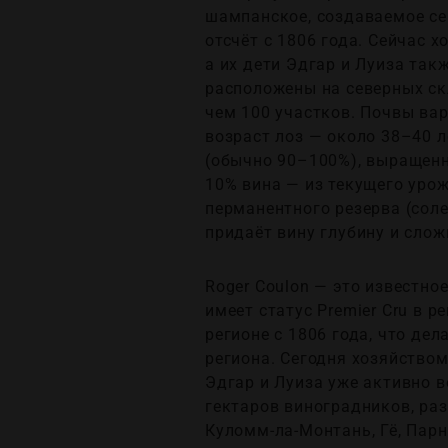
шампанское, создаваемое се
отсчёт с 1806 года. Сейчас 
а их дети Эдгар и Луиза такж
расположены на северных ск
чем 100 участков. Почвы вар
возраст лоз — около 38–40 л
(обычно 90–100%), выращенно
10% вина — из текущего урож
перманентного резерва (соле
придаёт вину глубину и слож
Roger Coulon — это известно
имеет статус Premier Cru в 
регионе с 1806 года, что де
региона. Сегодня хозяйством
Эдгар и Луиза уже активно 
гектаров виноградников, раз
Куломм-ла-Монтань, Гё, Парн