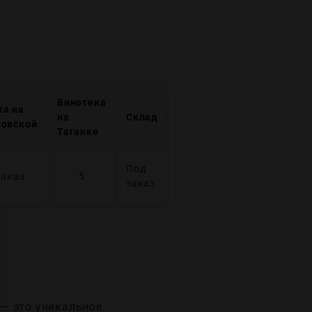
Винотека
ка на
на
Склад
говской
Таганке
Под
заказ
5
заказ
 — это уникальное