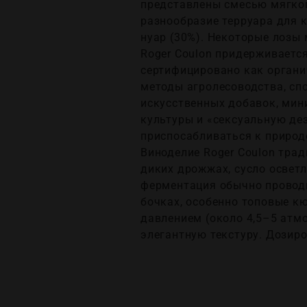
представлены смесью мягкого
разнообразие терруара для к
нуар (30%). Некоторые лозы 
Roger Coulon придерживаетс
сертифицировано как органич
методы агролесоводства, сп
искусственных добавок, мин
культуры и «сексуальную де
приспосабливаться к природе
Виноделие Roger Coulon тра
диких дрожжах, сусло освет
ферментация обычно проводи
бочках, особенно топовые к
давлением (около 4,5–5 атмо
элегантную текстуру. Дозиро