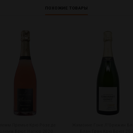
ПОХОЖИЕ ТОВАРЫ
лемм Премье Крю Розе де
Жимонне Гоне Л’Орижин Бл
олемм Брют Натюр 2020
Блан Гран Крю Брют 20