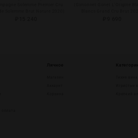
mpagne Solemme Premier Cru
(Gimonnet Gonet L’Origine Bl
de Solemme Brut Nature 2020)
Blancs Grand Cru Brut 20
₽
15 240
₽
9 690
Личное
Категори
Магазин
Тихие вина
Аккаунт
Игристые 
и
Корзина
Крепĸий а
и оплата