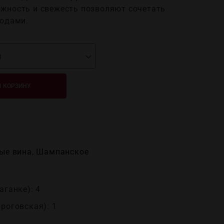
ожность и свежесть позволяют сочетать
людами.
В КОРЗИНУ
ые вина
,
Шампанское
аганке): 4
ироговская): 1