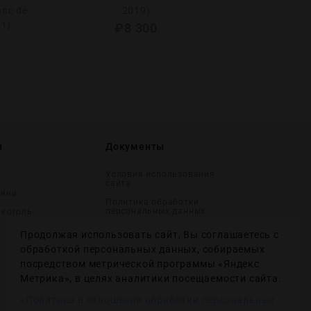
anc de
2019)
(Maxime Bli
21)
Blanche Ex
₽
8 300
и
Документы
Условия использования
сайта
вина
Политика обработки
персональных данных
лĸоголь
Согласие на получение
Продолжая использовать сайт, Вы соглашаетесь с
рекламных и
информационных
обработкой персональных данных, собираемых
сообщений
посредством метрической программы «Яндекс
Политика использования
Метрика», в целях аналитики посещаемости сайта.
файлов cookie
«Политика в отношении обработки персональных
Настройки файлов cookie