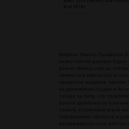
Брют 2019 (Michel Laval Traditi
Brut 2019)
Мишель Лаваль Традисьон Брю
окрестностей деревни Бурсо
ролью тёмных сортов, котор
свежести и вертикали; в сос
процентов шардоне, причём 
на дрожжевом осадке в бутыл
сахара на литр, что позволя
бокале шампанское показыва
тонкой, устойчивой игрой м
подчёркивает зрелость и дли
раскрываются ноты жёлтых и 