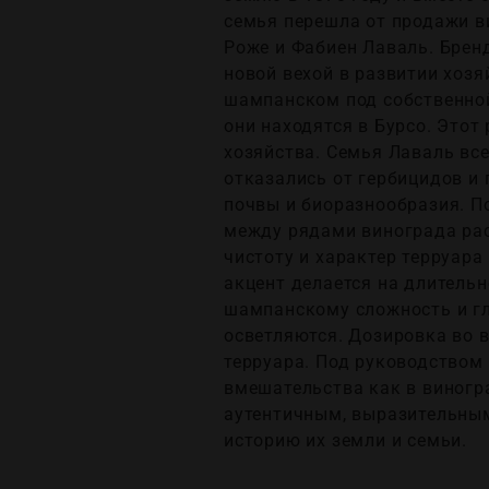
семья перешла от продажи ви
Роже и Фабиен Лаваль. Бренд
новой вехой в развитии хозя
шампанском под собственной
они находятся в Бурсо. Этот
хозяйства. Семья Лаваль все
отказались от гербицидов и 
почвы и биоразнообразия. П
между рядами винограда раст
чистоту и характер терруара
акцент делается на длительн
шампанскому сложность и гл
осветляются. Дозировка во 
терруара. Под руководством
вмешательства как в виногра
аутентичным, выразительны
историю их земли и семьи.