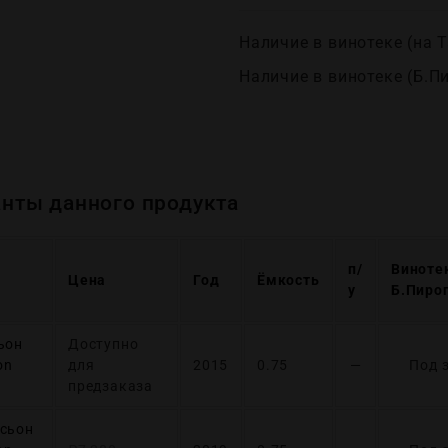
Наличие в винотеке (на Т
Наличие в винотеке (Б.П
нты данного продукта
п/
Виноте
Цена
Год
Ёмкость
у
Б.Пиро
ьон
Доступно
on
для
2015
0.75
—
Под 
предзаказа
исьон