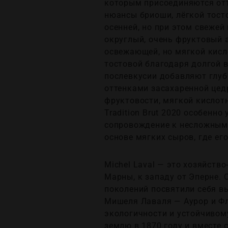
которым присоединяются отте
нюансы бриоши, лёгкой тост
осенней, но при этом свежей
округлый, очень фруктовый а
освежающей, но мягкой кисл
тостовой благодаря долгой в
послевкусии добавляют глуби
оттенками засахаренной цедр
фруктовости, мягкой кислотн
Tradition Brut 2020 особенн
сопровождение к несложным 
основе мягких сыров, где е
Michel Laval — это хозяйств
Марны, к западу от Эперне.
поколений посвятили себя в
Мишеля Лаваля — Аурор и Ф
экологичности и устойчивом
землю в 1870 году и вместе