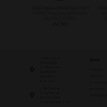
Натура Брют
Тьерри Фурнье Резерв Брют 2017
Клем
l Cep Cava Mim
0.375л (Thierry Fournier Reserve
На
rva 2019)
Brut 2017 0.375L)
C
5
₽
4 290
г. Москва, м.
Меню
Таганская,
ул. Большой
Главная
Дровяной
Магазин
переулок,
д. 8, стр. 1
О компани
г. Москва, м.
Контакты
Спортивная,
Доставка 
ул. Большая
Пироговская, д. 35