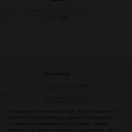
 2017
Винз Эль С
Рюинар Брют (Ruinart Brut)
2017)
Резерва 2019 
₽
11 480
Natura B
и
Документы
Условия использования
сайта
вина
Политика обработки
персональных данных
лĸоголь
Согласие на получение
Продолжая использовать сайт, Вы соглашаетесь с
рекламных и
информационных
обработкой персональных данных, собираемых
сообщений
посредством метрической программы «Яндекс
Политика использования
Метрика», в целях аналитики посещаемости сайта.