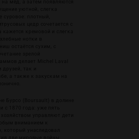
 на мёд, а затем появляются
ущение уютной, слегка
е суровое: плотный,
итрусовых цедр сочетается с
а кажется кремовой и слегка
 хлебные нотки в
ниш остаётся сухим, с
очетание зрелой
аммов делает Michel Laval
 друзей, так и
е, а также к закускам на
монично.
е Бурсо (Boursault) в долине
 с 1870 года: уже пять
 хозяйством управляют дети
собым вниманием к
ю, который унаследовал
жив две мировые войны,