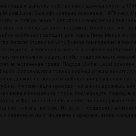
нограда к выпуску собственного шампанского в 1948 
 Michel Laval был официально основан в 1979 году 
йства — теперь акцент делался на выражении уникаль
 маркой. Площадь виноградников хозяйства составля
 район особенно подходит для сорта Пино Менье, кот
гда делала ставку на устойчивое земледелие: в посл
пестицидов, используя компост и зеленые удобрения
очву минимально пашут, чтобы поддерживать микроб
ет естественная трава. Подход Michel Laval основан
 Бурсо. Используется только первый отжим винограда
ой выдержке на осадке и добавлении резервных вин в
убину. Ферментация проходит на диких дрожжах, вин
всех кюве минимальна, чтобы подчеркнуть природные
 Аурор и Флориана Лаваль хозяйство придерживаетс
днике, так и в погребе. Их цель — создавать шампан
м и бережным по отношению к природе, чтобы кажда