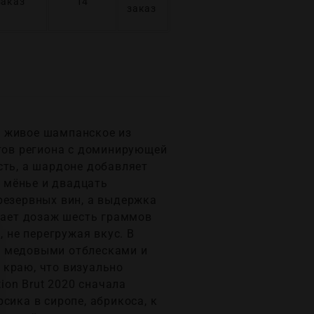
заказ
14
заказ
е, живое шампанское из
ртов региона с доминирующей
сть, а шардоне добавляет
о мёнье и двадцать
резервных вин, а выдержка
учает дозаж шесть граммов
 не перегружая вкус. В
и медовыми отблесками и
 краю, что визуально
ion Brut 2020 сначала
сика в сиропе, абрикоса, к