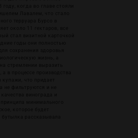
году, когда во главе стояли
Мишелем Лавалем, что стало
ного терруара Бурсо в
ет около 11 гектаров, все
орый стал визитной карточкой
едние годы они полностью
 для сохранения здоровья
иологическую жизнь, а
 на стремлении выразить
, а в процессе производства
 купажи, что придает
а не фильтруются и не
 качества винограда и
я принципа минимального
ское, которое будет
я бутылка рассказывала