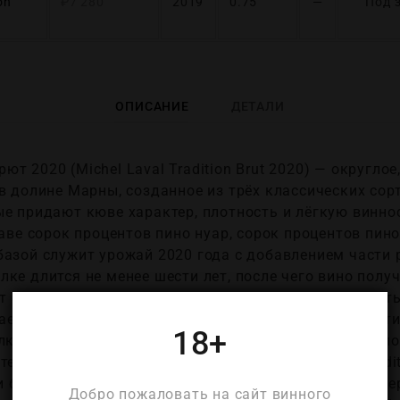
on
₽
7 280
2019
0.75
—
Под 
ОПИСАНИЕ
ДЕТАЛИ
т 2020 (Michel Laval Tradition Brut 2020) — округло
 в долине Марны, созданное из трёх классических со
ые придают кюве характер, плотность и лёгкую винно
таве сорок процентов пино нуар, сорок процентов пин
базой служит урожай 2020 года с добавлением части 
ке длится не менее шести лет, после чего вино пол
ет сохранить сухой стиль и подчёркнутую фруктовость,
ет яркий золотистый цвет с лёгкими медными, почт
18+
елких пузырьков, формирующих аккуратный венчик по
тельную выдержку вина. В аромате Michel Laval Tradit
белых фруктов — спелого жёлтого яблока, груши, пер
Добро пожаловать на сайт винного