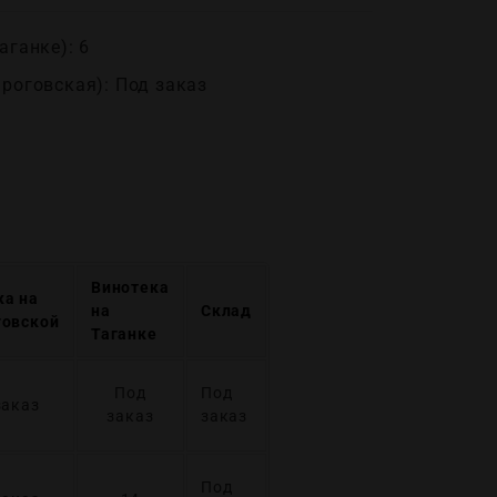
аганке): 6
ироговская): Под заказ
Винотека
ка на
на
Склад
говской
Таганке
Под
Под
заказ
заказ
заказ
Под