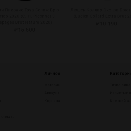
ан Пиконне Труа Сепаж Брют
Люшен Коллар Экстра Брют
тюр 2020 (C. H. Piconnet 3
(Lucien Collard Extra Brut 
epages Brut Nature 2020)
₽
10 190
₽
15 500
Личное
Категори
Магазин
Тихие вина
Аккаунт
Игристые 
и
Корзина
Крепĸий а
и оплата