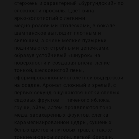
стержень и характерный «бургундский» по
сложности профиль. Цвет вина
ярко‑золотистый с легкими
медно‑розовыми отблесками, в бокале
шампанское выглядит плотным и
сияющим, а очень мелкие пузырьки
поднимаются стройными цепочками,
образуя устойчивый «шнурок» на
поверхности и создавая впечатление
тонкой, шелковистой пены,
сформированной многолетней выдержкой
на осадке. Аромат сложный и зрелый, с
первых секунд ощущаются нотки спелых
садовых фруктов — печеного яблока,
груши, айвы, затем проявляются тона
меда, засахаренных фруктов, слегка
карамелизированной цедры, сушеных
белых цветов и луговых трав, а также
тонкие нюансы сдобы, легкой бриоши,