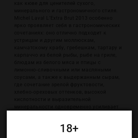
как кюве для ценителей сухого,
минерального и гастрономичного стиля.
Michel Laval L’Extra Brut 2013 особенно
ярко проявляет себя в гастрономических
сочетаниях: оно отлично подходит к
устрицам и другим моллюскам,
камчатскому крабу, гребешкам, тартару и
карпаччо из белой рыбы, рыбе на гриле,
блюдам из белого мяса и птицы с
лимонно‑сливочными или масляными
соусами, а также к выдержанным сырам,
где сочетание зрелой фруктовости,
хлебно‑ореховых оттенков, высокой
кислотности и выразительной
минеральности одновременно усиливает
вкус блюда и освежает нёбо, подталкивая
к следующему глотку.
18+