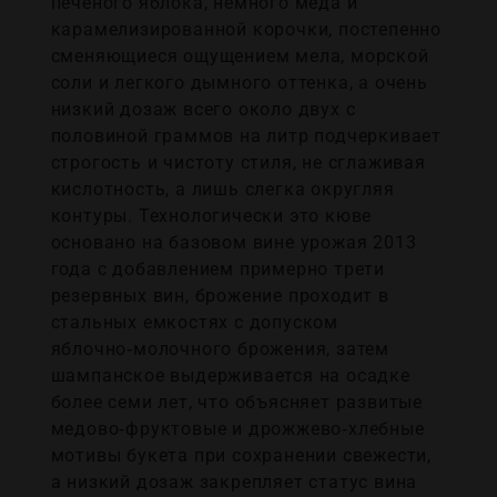
печеного яблока, немного меда и
карамелизированной корочки, постепенно
сменяющиеся ощущением мела, морской
соли и легкого дымного оттенка, а очень
низкий дозаж всего около двух с
половиной граммов на литр подчеркивает
строгость и чистоту стиля, не сглаживая
кислотность, а лишь слегка округляя
контуры. Технологически это кюве
основано на базовом вине урожая 2013
года с добавлением примерно трети
резервных вин, брожение проходит в
стальных емкостях с допуском
яблочно‑молочного брожения, затем
шампанское выдерживается на осадке
более семи лет, что объясняет развитые
медово‑фруктовые и дрожжево‑хлебные
мотивы букета при сохранении свежести,
а низкий дозаж закрепляет статус вина