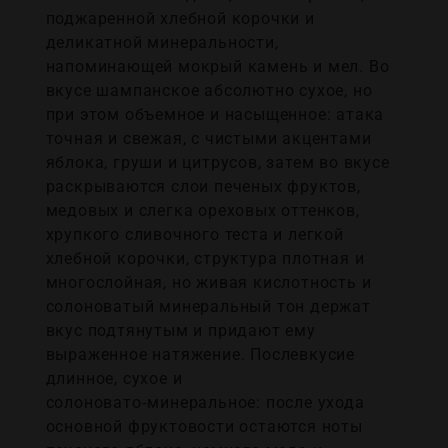
поджаренной хлебной корочки и
деликатной минеральности,
напоминающей мокрый камень и мел. Во
вкусе шампанское абсолютно сухое, но
при этом объемное и насыщенное: атака
точная и свежая, с чистыми акцентами
яблока, груши и цитрусов, затем во вкусе
раскрываются слои печеных фруктов,
медовых и слегка ореховых оттенков,
хрупкого сливочного теста и легкой
хлебной корочки, структура плотная и
многослойная, но живая кислотность и
солоноватый минеральный тон держат
вкус подтянутым и придают ему
выраженное натяжение. Послевкусие
длинное, сухое и
солоновато‑минеральное: после ухода
основной фруктовости остаются ноты