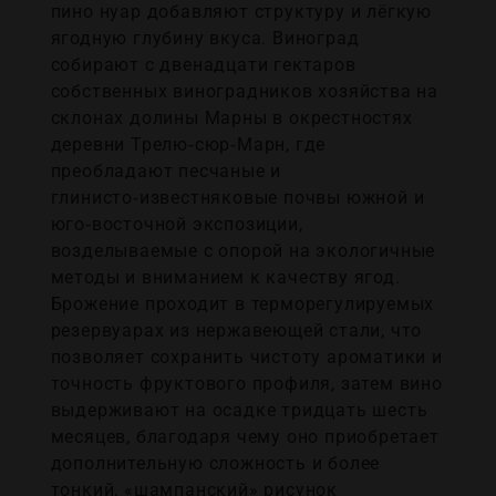
пино нуар добавляют структуру и лёгкую
ягодную глубину вкуса. Виноград
собирают с двенадцати гектаров
собственных виноградников хозяйства на
склонах долины Марны в окрестностях
деревни Трелю‑сюр‑Марн, где
преобладают песчаные и
глинисто‑известняковые почвы южной и
юго‑восточной экспозиции,
возделываемые с опорой на экологичные
методы и вниманием к качеству ягод.
Брожение проходит в терморегулируемых
резервуарах из нержавеющей стали, что
позволяет сохранить чистоту ароматики и
точность фруктового профиля, затем вино
выдерживают на осадке тридцать шесть
месяцев, благодаря чему оно приобретает
дополнительную сложность и более
тонкий, «шампанский» рисунок