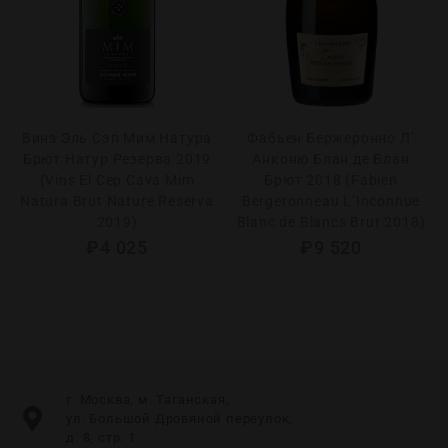
Винз Эль Сэп Мим Натура
Фабьен Бержеронно Л’
Брют Натур Резерва 2019
Анконю Блан де Блан
(Vins El Cep Cava Mim
Брют 2018 (Fabien
Natura Brut Nature Reserva
Bergeronneau L’Inconnue
2019)
Blanc de Blancs Brut 2018)
₽
4 025
₽
9 520
г. Москва, м. Таганская,
ул. Большой Дровяной переулок,
д. 8, стр. 1