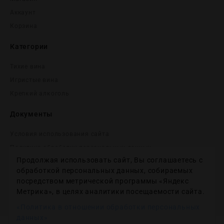
Аккаунт
Корзина
Категории
Тихие вина
Игристые вина
Крепĸий алĸоголь
Документы
Условия использования сайта
Политика обработки персональных данных
Продолжая использовать сайт, Вы соглашаетесь с
Согласие на получение рекламных и информационных
сообщений
обработкой персональных данных, собираемых
посредством метрической программы «Яндекс
Политика использования файлов cookie
Метрика», в целях аналитики посещаемости сайта.
Настройки файлов cookie
«Политика в отношении обработки персональных
данных»