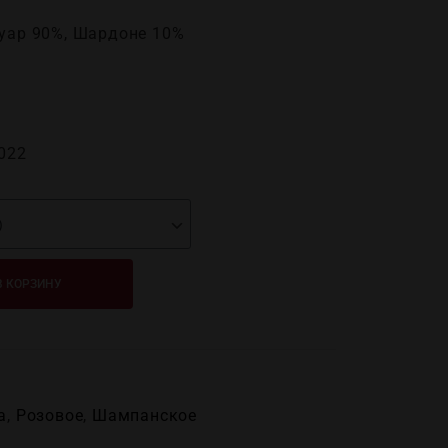
Нуар 90%, Шардоне 10%
022
В КОРЗИНУ
а
,
Розовое
,
Шампанское