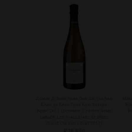
 куа те мель
Домен Д’Элен Авиз Лье-Ди Лез Ава
Мак
0 (Domaine La
Блан де Блан Гран Крю Экстра
Бр
les tu Blanc de
Брют 2011 (Domaine D’Hélène Avize
P
0)
Lieu-Dit Les Avats Blanc de Blanc
Grand Cru Extra Brut 2011)
0
₽
18 890