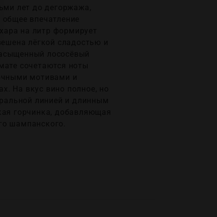
ьми лет до дегоржажа,
а общее впечатление
хара на литр формирует
вешена лёгкой сладостью и
насыщенный лососёвый
омате сочетаются ноты
точными мотивами и
. На вкус вино полное, но
неральной линией и длинным
нкая горчинка, добавляющая
го шампанского.