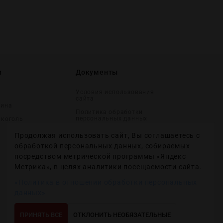
и
Документы
Условия использования
сайта
вина
Политика обработки
персональных данных
лĸоголь
Согласие на получение
Продолжая использовать сайт, Вы соглашаетесь с
рекламных и
информационных
обработкой персональных данных, собираемых
сообщений
посредством метрической программы «Яндекс
Политика использования
Метрика», в целях аналитики посещаемости сайта.
файлов cookie
«Политика в отношении обработки персональных
Настройки файлов cookie
данных»
ПРИНЯТЬ ВСЕ
ОТКЛОНИТЬ НЕОБЯЗАТЕЛЬНЫЕ