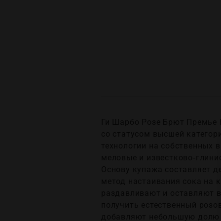
Ги Шарбо Розе Брют Премье К
со статусом высшей категор
технологии на собственных в
меловые и известково‑глини
Основу купажа составляет д
метод настаивания сока на к
раздавливают и оставляют в
получить естественный розов
добавляют небольшую долю ш