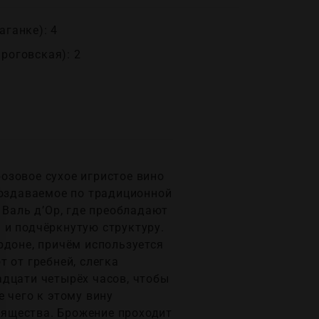
аганке): 4
ироговская): 2
розовое сухое игристое вино
создаваемое по традиционной
 Валь д’Ор, где преобладают
 и подчёркнутую структуру.
рдоне, причём используется
 от гребней, слегка
адцати четырёх часов, чтобы
 чего к этому вину
ящества. Брожение проходит