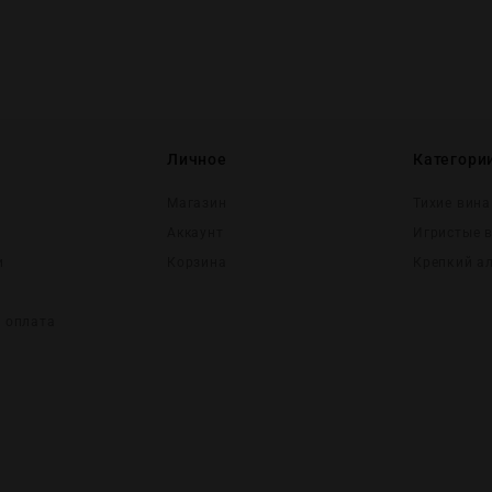
Личное
Категори
Магазин
Тихие вина
Аккаунт
Игристые 
и
Корзина
Крепĸий а
и оплата