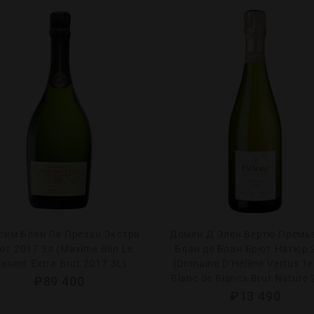
сим Блан Ле Презан Экстра
Домен Д’Элен Вертю Премь
ют 2017 3л (Maxime Blin Le
Блан де Блан Брют Натюр 
resent Extra Brut 2017 3L)
(Domaine D’Hélène Vertus 1e
Blanc de Blancs Brut Nature 
₽
89 400
₽
13 490