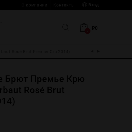
Вход
О компании
Контакты
₽
0
0
aut Rosé Brut Premier Cru 2014)
е Брют Премье Крю
rbaut Rosé Brut
014)