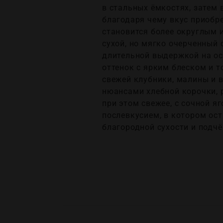
в стальных ёмкостях, затем 
благодаря чему вкус приобр
становится более округлым 
сухой, но мягко очерченный 
длительной выдержкой на ос
оттенок с ярким блеском и 
свежей клубники, малины и 
нюансами хлебной корочки, 
при этом свежее, с сочной я
послевкусием, в котором ос
благородной сухости и подч