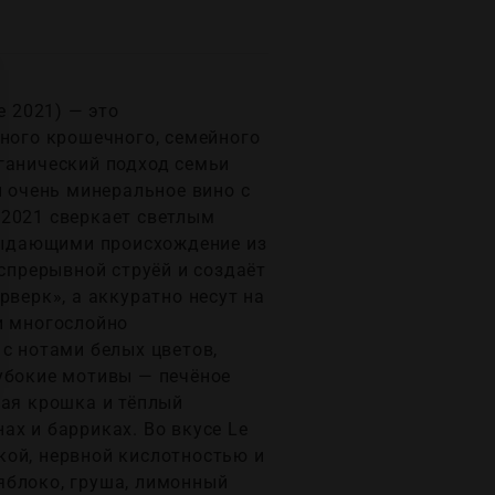
e 2021) — это
дного крошечного, семейного
ганический подход семьи
и очень минеральное вино с
 2021 сверкает светлым
выдающими происхождение из
еспрерывной струёй и создаёт
рверк», а аккуратно несут на
и многослойно
с нотами белых цветов,
лубокие мотивы — печёное
вая крошка и тёплый
ах и барриках. Во вкусе Le
ркой, нервной кислотностью и
яблоко, груша, лимонный