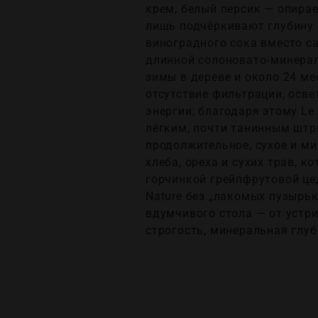
крем, белый персик — опирае
лишь подчёркивают глубину 
виноградного сока вместо са
длинной солоновато‑минерал
зимы в дереве и около 24 ме
отсутствие фильтрации, осв
энергии; благодаря этому Le
лёгким, почти танинным штр
продолжительное, сухое и ми
хлеба, ореха и сухих трав, 
горчинкой грейпфрутовой це
Nature без „лакомых пузырьк
вдумчивого стола — от устри
строгость, минеральная глуб