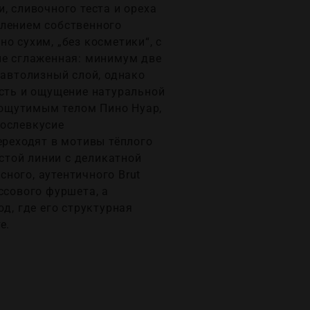
, сливочного теста и ореха
влением собственного
о сухим, „без косметики“, с
не сглаженная: минимум две
 автолизный слой, однако
ость и ощущение натуральной
с ощутимым телом Пино Нуар,
Послевкусие
ереходят в мотивы тёплого
истой линии с деликатной
ного, аутентичного Brut
ссового фуршета, а
д, где его структурная
е.