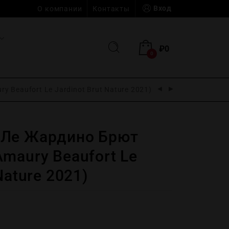
Вход
О компании
Контакты
₽
0
0
Beaufort Le Jardinot Brut Nature 2021)
 Ле Жардино Брют
maury Beaufort Le
Nature 2021)