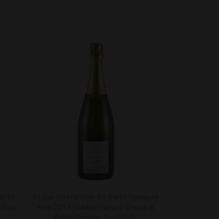
0/50
Вадан Плато Шен Ла Бютт Премьер
Шампань Бе
ubble
Крю 2017 (Vadin-Plateau Chene la
2018 1.5л (C
Butte Premier Cru 2017)
Initia