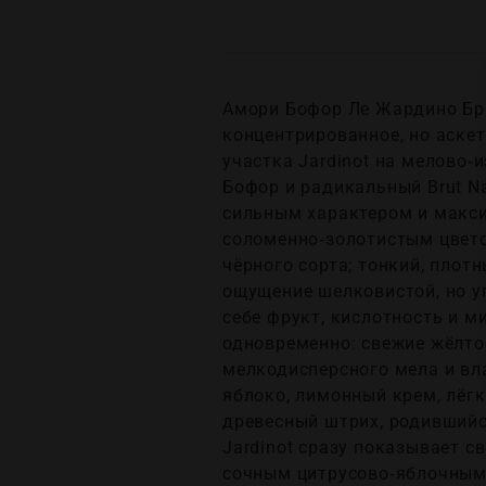
Амори Бофор Ле Жардино Брют
концентрированное, но аскет
участка Jardinot на мелово
Бофор и радикальный Brut Na
сильным характером и макси
соломенно‑золотистым цвет
чёрного сорта; тонкий, плот
ощущение шелковистой, но уп
себе фрукт, кислотность и 
одновременно: свежие жёлто‑
мелкодисперсного мела и вл
яблоко, лимонный крем, лёг
древесный штрих, родившийся
Jardinot сразу показывает с
сочным цитрусово‑яблочным 