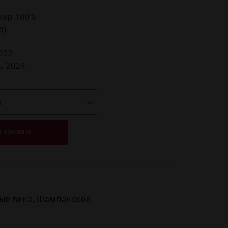
уар 100%
р)
022
ь 2024
В КОРЗИНУ
ые вина
,
Шампанское