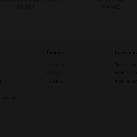
₽
9 691
₽
4 400
Личное
Категори
Магазин
Тихие вина
Аккаунт
Игристые 
и
Корзина
Крепĸий а
и оплата