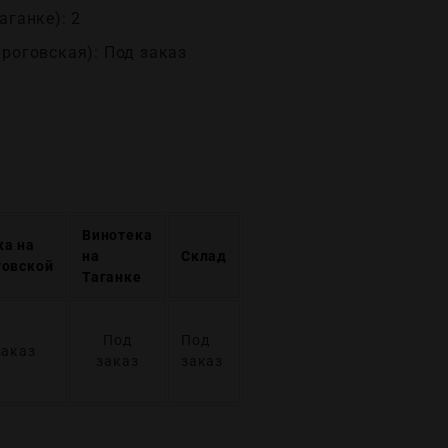
аганке): 2
ироговская): Под заказ
Винотека
ка на
на
Склад
говской
Таганке
Под
Под
заказ
заказ
заказ