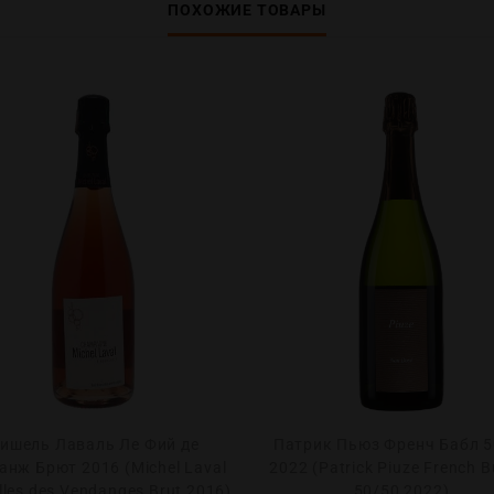
ПОХОЖИЕ ТОВАРЫ
ишель Лаваль Ле Фий де
Патрик Пьюз Френч Бабл 5
анж Брют 2016 (Michel Laval
2022 (Patrick Piuze French B
illes des Vendanges Brut 2016)
50/50 2022)