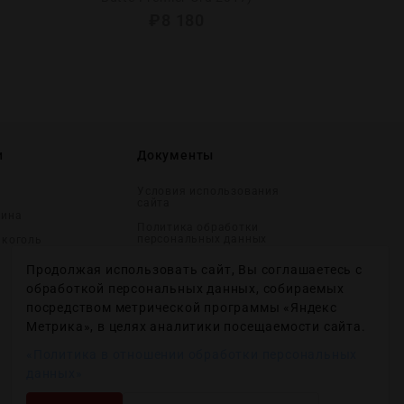
₽
8 180
и
Документы
Условия использования
сайта
вина
Политика обработки
персональных данных
лĸоголь
Согласие на получение
Продолжая использовать сайт, Вы соглашаетесь с
рекламных и
информационных
обработкой персональных данных, собираемых
сообщений
посредством метрической программы «Яндекс
Политика использования
Метрика», в целях аналитики посещаемости сайта.
файлов cookie
«Политика в отношении обработки персональных
Настройки файлов cookie
данных»