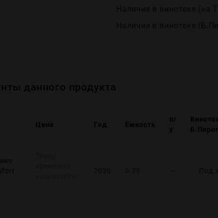
Наличие в винотеке (на Т
Наличие в винотеке (Б.П
нты данного продукта
п/
Виноте
Цена
Год
Ёмкость
у
Б.Пиро
Товар
дино
временно
fort
2020
0.75
—
Под 
недоступен