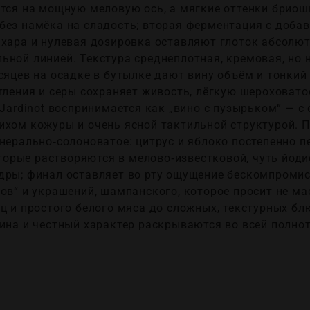
тся на мощную меловую ось, а мягкие оттенки бриоши
без намёка на сладость; вторая ферментация с доба
хара и нулевая дозировка оставляют глоток абсолютн
ьной линией. Текстура среднеплотная, кремовая, но 
сяцев на осадке в бутылке дают вину объём и тонкий
етления и серы сохраняет живость, лёгкую шероховат
 Jardinot воспринимается как „вино с пузырьком“ — 
ихом кожуры и очень ясной тактильной структурой. 
нерально‑солоноватое: цитрус и яблоко постепенно п
которые растворяются в мелово‑известковой, чуть йод
дры; финал оставляет во рту ощущение бескомпромисс
ов“ и украшений, шампанского, которое просит не ма
ц и простого белого мяса до сложных, текстурных блю
ина и честный характер раскрываются во всей полнот