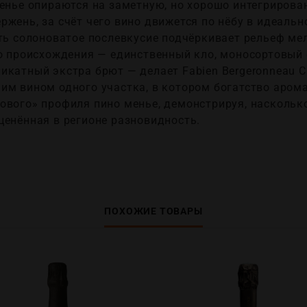
менье опираются на заметную, но хорошо интегрирова
жень, за счёт чего вино движется по нёбу в идеаль
уть солоноватое послевкусие подчёркивает рельеф ме
го происхождения — единственный кло, моносортовый 
катный экстра брют — делает Fabien Bergeronneau Cl
им вином одного участка, в котором богатство арома
ового» профиля пино менье, демонстрируя, наскольк
ценённая в регионе разновидность.
ПОХОЖИЕ ТОВАРЫ