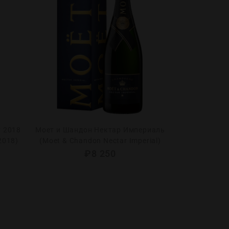
 2018
Моет и Шандон Нектар Империаль
Тэтэнжэ П
 2018)
(Moet & Chandon Nectar Imperial)
(Taittinger 
₽
8 250