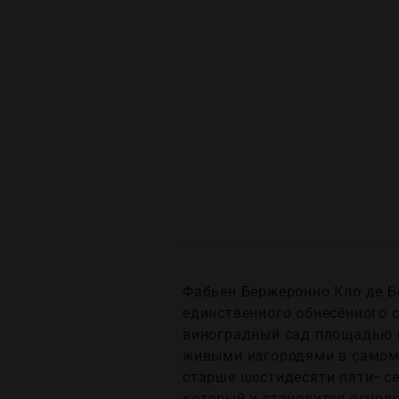
Фабьен Бержеронно Кло де Бе
единственного обнесённого 
виноградный сад площадью о
живыми изгородями в самом 
старше шестидесяти пяти–с
который и становится осново