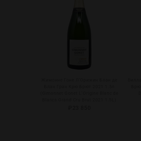
Розе в п/у
Жимонне Гоне Л’Орижин Блан де
Вилла
 Rose in g/b)
Блан Гран Крю Брют 2021 1.5л
Брют
(Gimonnet Gonet L’Origine Blanc de
D
0
Blancs Grand Cru Brut 2021 1.5L)
₽
23 850