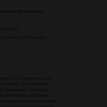
ые вина
,
Шампанское
аганке): 3
ироговская): Под заказ
nneau 2008) шампанское из
ры Реимс, где маленький
ый каменными стенами и
арыми лозами пино менье
ый и выразительный урожай,
высоко оценённых в регионе