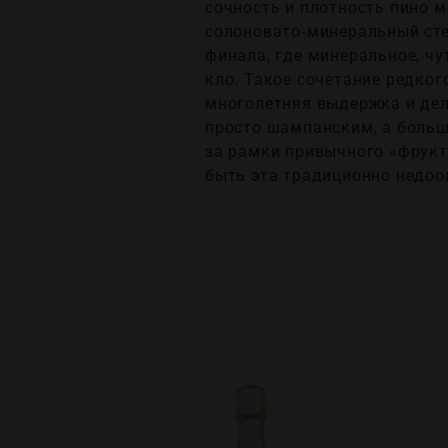
сочность и плотность пино 
солоновато‑минеральный стер
финала, где минеральное, ч
кло. Такое сочетание редко
многолетняя выдержка и дели
просто шампанским, а больш
за рамки привычного «фрукт
быть эта традиционно недоо