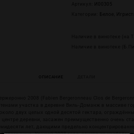
Артикул:
И00305
Категории:
Белое
,
Игрист
Наличие в винотеке (на Т
Наличие в винотеке (Б.П
ОПИСАНИЕ
ДЕТАЛИ
ржеронно 2008 (Fabien Bergeronneau Clos de Bergero
стенами участка в деревне Виль‑Доманж в массиве го
коло двух целых одной десятой гектара, ограждённ
центре деревни, засажен преимущественно очень ст
емидесяти лет, дающими предельно концентрированн
й этого вина. Урожай 2008 года, одного из наиболее 