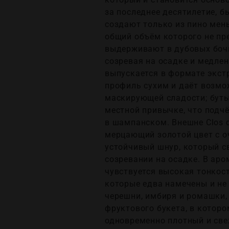
за последнее десятилетие, б
создают только из пино мень
общий объём которого не пр
выдерживают в дубовых бочк
созревая на осадке и медле
выпускается в формате экст
профиль сухим и даёт возмо
маскирующей сладости; буты
местной привычке, что подч
в шампанском. Внешне Clos d
мерцающий золотой цвет с 
устойчивый шнур, который с
созревании на осадке. В ар
чувствуется высокая тонкост
которые едва намечены и не
черешни, имбиря и ромашки,
фруктового букетa, в которо
одновременно плотный и све