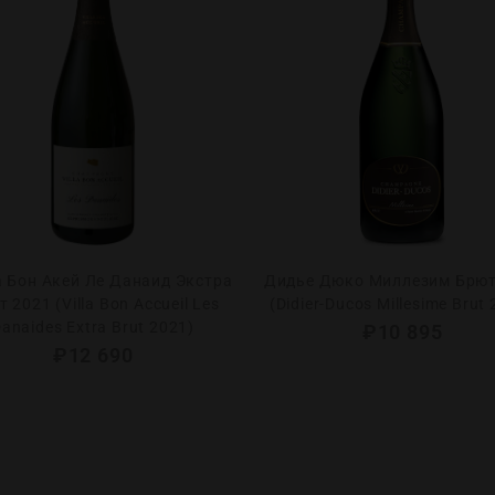
 Бон Акей Ле Данаид Экстра
Дидье Дюко Миллезим Брют
 2021 (Villa Bon Accueil Les
(Didier-Ducos Millesime Brut
anaides Extra Brut 2021)
₽
10 895
₽
12 690