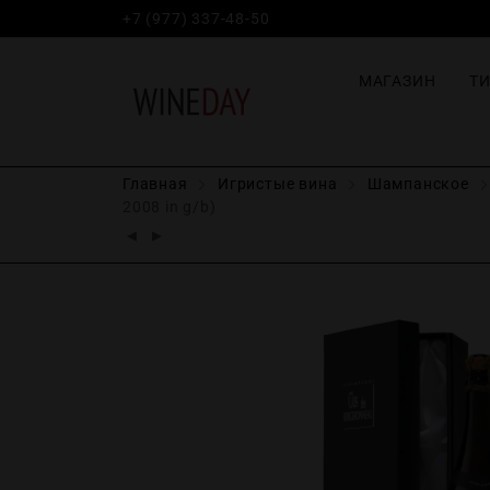
+7 (977) 337-48-50
МАГАЗИН
Т
Главная
Игристые вина
Шампанское
2008 in g/b)