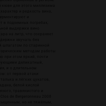
м кюве для этого миллезима
характер и редкость вина,
ферментируют и
т в подземных погребах,
льной выдержки вино
ра на литр, что сохраняет
держки звучать без
й шпагатом по старинной
сторическим методам работы
о при этом яркий, почти
ирующими деликатный,
ия, и о длительном
м: от первой атаки
талька и лёгких цукатов,
адана, белой кислой
яного, травянистого и
Clos de Bergeronneau 2008
асыщенным, но не тяжёлым,