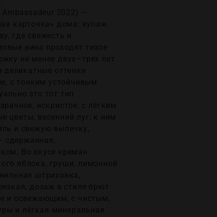
e Ambassadeur 2022) —
ная карточка» дома: купаж
у, где свежесть и
зовые вина проходят тихое
ржку не менее двух–трёх лет
 и деликатные оттенки
ое, с тонким устойчивым
уально это тот тип
зрачное, искристое, с лёгким
 цветы, весенний луг, к ним
иль и свежую выпечку,
— сдержанная,
ком. Во вкусе креман
ого яблока, груши, лимонной
анильная штриховка,
резкая, дозаж в стиле брют
им и освежающим, с чистым,
уры и лёгкая минеральная