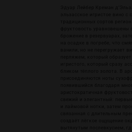
Эдуар Лейбер Креман д’Эльза
эльзасское игристое вино с 
традиционных сортов региона
фруктовость уравновешены о
брожение в резервуарах, за
на осадке в погребе, что см
ванили, но не перегружает в
перляжем, который образует 
игристого, который сразу ас
бликом тёплого золота. В ар
присоединяются ноты сухофр
появившийся благодаря мног
аристократичная фруктовост
свежий и элегантный: первы
и лаймовой нотки, затем пр
связанная с длительным преб
создаёт лёгкое ощущение ок
вытянутым послевкусием, гд