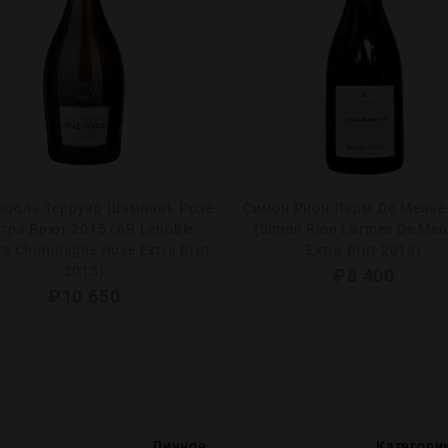
нобль Терруар Шампань Розе
Симон Рион Ларм Де Менье
тра Брют 2015 (AR Lenoble
(Simon Rion Larmes De Meu
irs Champagne Rose Extra Brut
Extra Brut 2018)
2015)
₽
8 400
₽
10 650
Личное
Категори