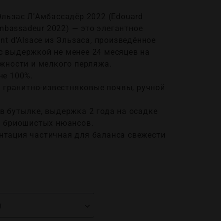
льзас Л’Амбассадёр 2022 (Edouard
Ambassadeur 2022) — это элегантное
nt d’Alsace из Эльзаса, произведённое
 выдержкой не менее 24 месяцев на
жности и мелкого перляжа.​
не 100%.
, гранитно-известняковые почвы, ручной
в бутылке, выдержка 2 года на осадке
 бриошистых нюансов.​
тация частичная для баланса свежести