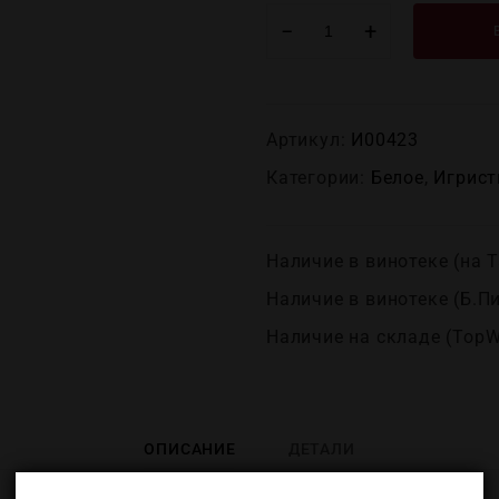
−
+
Артикул:
И00423
Категории:
Белое
,
Игрист
Наличие в винотеке (на Т
Наличие в винотеке (Б.П
Наличие на складе (TopW
ОПИСАНИЕ
ДЕТАЛИ