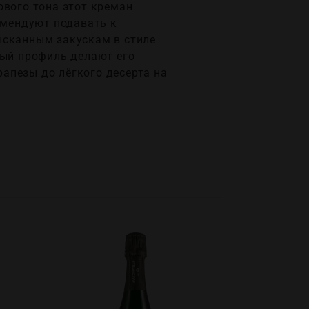
ового тона этот креман
омендуют подавать к
ысканным закускам в стиле
тый профиль делают его
апезы до лёгкого десерта на