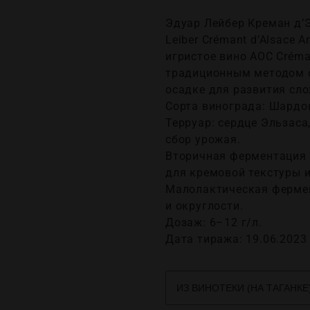
Эдуар Лейбер Креман д’Э
Leiber Crémant d’Alsace 
игристое вино AOC Créma
традиционным методом с
осадке для развития сло
Сорта винограда: Шардо
Терруар: сердце Эльзаса
сбор урожая.​
Вторичная ферментация 
для кремовой текстуры и
Малолактическая фермен
и округлости.​
Дозаж: 6–12 г/л.
Дата тиража: 19.06.2023