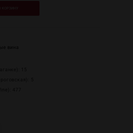
В КОРЗИНУ
ые вина
аганке): 15
ироговская): 5
ine): 477