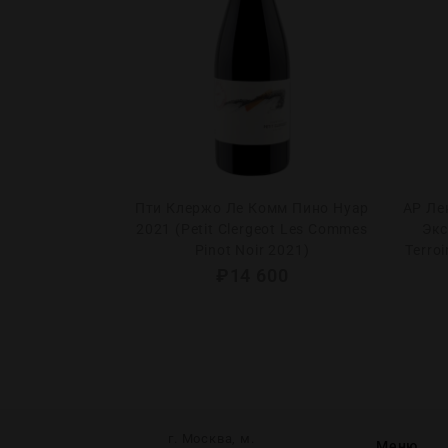
ар Империаль
Пти Клержо Ле Комм Пино Нуар
АР Ле
tar Imperial)
2021 (Petit Clergeot Les Commes
Экс
Pinot Noir 2021)
Terro
0
₽
14 600
г. Москва, м.
Меню