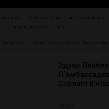
ИХИЕ ВИНА
ИГРИСТЫЕ ВИНА
КРЕПКИЙ АЛКОГОЛЬ
КРЕПЛЕНЫЕ ВИНА
БЛОГ
 Лейбер Креман д’Эльзас Л’Амбассадёр 2022 (Edouard Leiber
Эдуар Лейбер
Л’Амбассадёр 
Crémant d’Als
₽
3 600