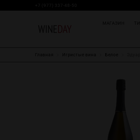
+7 (977) 337-48-50
МАГАЗИН
Т
Главная
Игристые вина
Белое
Эдуар