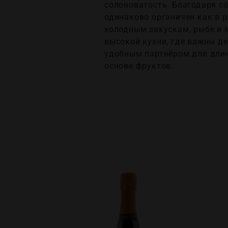
солоноватость. Благодаря с
одинаково органичен как в р
холодным закускам, рыбе и 
высокой кухни, где важны д
удобным партнёром для длин
основе фруктов.