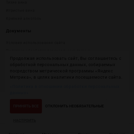
Тихие вина
Игристые вина
Крепĸий алĸоголь
Документы
Условия использования сайта
Политика обработки персональных данных
Продолжая использовать сайт, Вы соглашаетесь с
Согласие на получение рекламных и информационных
сообщений
обработкой персональных данных, собираемых
посредством метрической программы «Яндекс
Политика использования файлов cookie
Метрика», в целях аналитики посещаемости сайта.
Настройки файлов cookie
«Политика в отношении обработки персональных
данных»
Copyright © 2012-2024
Wineday
. All Right Reserved.
ПРИНЯТЬ ВСЕ
ОТКЛОНИТЬ НЕОБЯЗАТЕЛЬНЫЕ
НАСТРОИТЬ