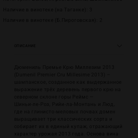
Наличие в винотеке (на Таганке): 3
Наличие в винотеке (Б.Пироговская): 2
ОПИСАНИЕ
Дюмениль Премье Крю Миллезим 2013
(Dumenil Premier Cru Millesime 2013) –
шампанское, созданное как выдержанное
выражение трёх деревень первого крю на
северном склоне горы Реймс —
Шиньи‑ле‑Роз, Рийи‑ла‑Монтань и Люд,
где на глинисто‑меловых почвах домен
выращивает три классических сорта и
собирает их в единый купаж, отражающий
характер урожая 2013 года. Основа вина