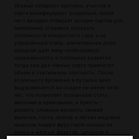
Урожай собирают вручную, участки и
сорта винифицируют раздельно, после
чего винодел отбирает лучшие партии для
миллезима, стремясь показать
особенности конкретного года, а не
усреднённый стиль; значительная доля
шардоне даёт вину необходимую
напряжённость и потенциал развития,
тогда как два чёрных сорта привносят
объём и тактильную плотность. После
вторичного брожения в бутылке вино
выдерживается на осадке не менее пяти
лет, что позволяет пузырькам стать
мелкими и кремовыми, а букеты —
развить сложные ароматы свежей
выпечки, тоста, орехов и лёгких медовых
нюансов поверх фруктовой основы из
белых и жёлтых фруктов, цитрусов и