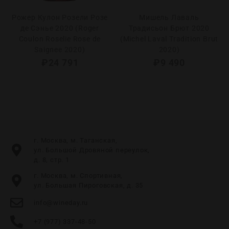
Рожер Кулон Розели Розе
Мишель Лаваль
де Сэнье 2020 (Roger
Традисьон Брют 2020
Coulon Roselie Rose de
(Michel Laval Tradition Brut
Saignee 2020)
2020)
₽
24 791
₽
9 490
г. Москва, м. Таганская,
ул. Большой Дровяной переулок,
д. 8, стр. 1
г. Москва, м. Спортивная,
ул. Большая Пироговская, д. 35
info@wineday.ru
+7 (977) 337-48-50