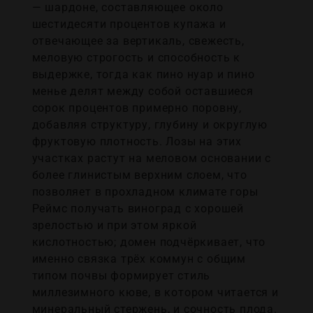
— шардоне, составляющее около
шестидесяти процентов купажа и
отвечающее за вертикаль, свежесть,
меловую строгость и способность к
выдержке, тогда как пино нуар и пино
менье делят между собой оставшиеся
сорок процентов примерно поровну,
добавляя структуру, глубину и округлую
фруктовую плотность. Лозы на этих
участках растут на меловом основании с
более глинистым верхним слоем, что
позволяет в прохладном климате горы
Реймс получать виноград с хорошей
зрелостью и при этом яркой
кислотностью; домен подчёркивает, что
именно связка трёх коммун с общим
типом почвы формирует стиль
миллезимного кюве, в котором читается и
минеральный стержень, и сочность плода.