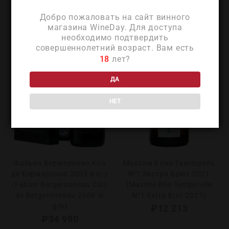
Добро пожаловать на сайт винного
магазина WineDay. Для доступа
необходимо подтвердить
совершеннолетний возраст. Вам есть
18
лет?
ДА
НЕТ
Фабьен Бержеронно Кло
Максим Блан Тампорель
де Бержеронно 2009 в п/у
№1 Экстра Брют 2021
(Fabien Bergeronneau Clos
(Maxime Blin Temporelle
de Bergeronneau 2009 in
N°1 Extra Brut 2021)
g/b)
₽
12 213
₽
34 990