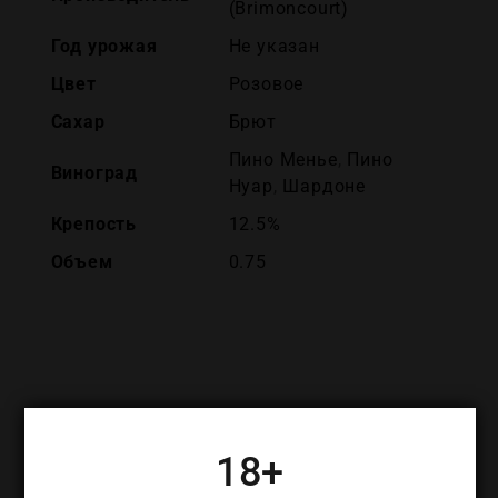
(Brimoncourt)
Год урожая
Не указан
Цвет
Розовое
Сахар
Брют
Пино Менье
,
Пино
Виноград
Нуар
,
Шардоне
Крепость
12.5%
Объем
0.75
ПОХОЖИЕ ТОВАРЫ
18+