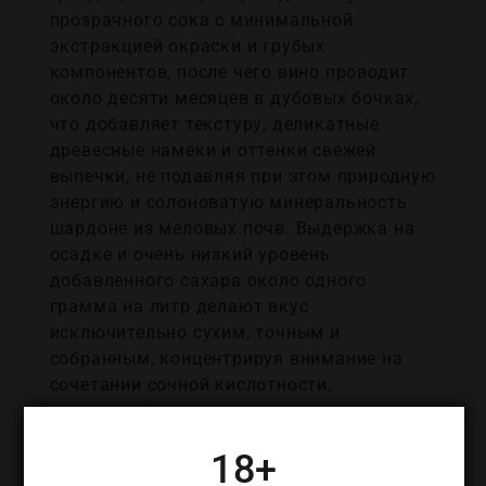
прозрачного сока с минимальной
экстракцией окраски и грубых
компонентов, после чего вино проводит
около десяти месяцев в дубовых бочках,
что добавляет текстуру, деликатные
древесные намёки и оттенки свежей
выпечки, не подавляя при этом природную
энергию и солоноватую минеральность
шардоне из меловых почв. Выдержка на
осадке и очень низкий уровень
добавленного сахара около одного
грамма на литр делают вкус
исключительно сухим, точным и
собранным, концентрируя внимание на
сочетании сочной кислотности,
каменистой прохлады и тонких нюансов
фруктов, цветков и хлебной корочки. В
18+
бокале вино показывает