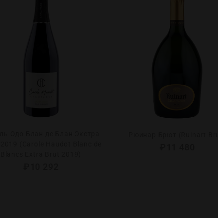
ль Одо Блан де Блан Экстра
Рюинар Брют (Ruinart Br
2019 (Carole Haudot Blanc de
₽
11 480
Blancs Extra Brut 2019)
₽
10 292