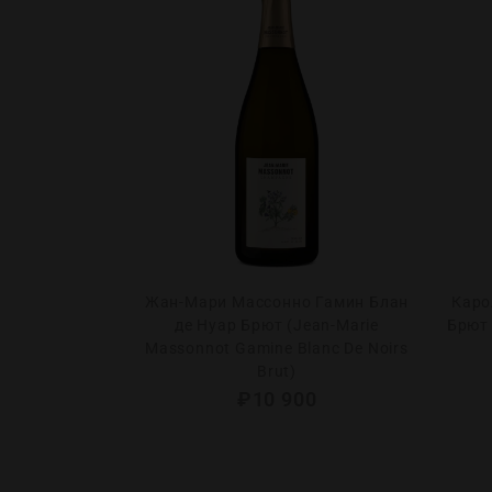
н де Нуар
Жан-Мари Массонно Гамин Блан
Каро
 Leroy Blanc
де Нуар Брют (Jean-Marie
Брют 
ime 2019)
Massonnot Gamine Blanc De Noirs
Brut)
0
₽
10 900