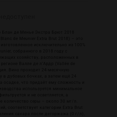
недоступен
о Блан де Менье Экстра Брют 2018
 Blanc de Meunier Extra Brut 2018) – это
 изготовленное исключительно из 100%
unier, собранного в 2018 году с
ежащих хозяйству, расположенных в
в регионе Валле де л’Ардр (Vallée de
нция. Вино проходит 24-месячную
 в дубовых бочках, а затем ещё 24
 осадке, что придаёт ему сложность и
оизводства используется минимальное
ильтруется и не осветляется, а
е количество серы – около 30 мг/л.
й, соответствует категории Extra Brut
авления сахара после дегоржажа (0 г/л),