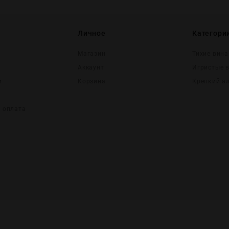
Личное
Категори
Магазин
Тихие вина
Аккаунт
Игристые 
и
Корзина
Крепĸий а
и оплата