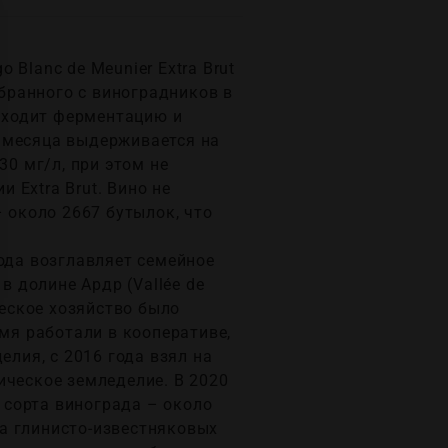
 Blanc de Meunier Extra Brut
обранного с виноградников в
проходит ферментацию и
24 месяца выдерживается на
30 мг/л, при этом не
и Extra Brut. Вино не
 около 2667 бутылок, что
ода возглавляет семейное
в долине Ардр (Vallée de
ческое хозяйство было
емя работали в кооперативе,
елия, с 2016 года взял на
ическое земледелие. В 2020
е сорта винограда – около
а глинисто-известняковых