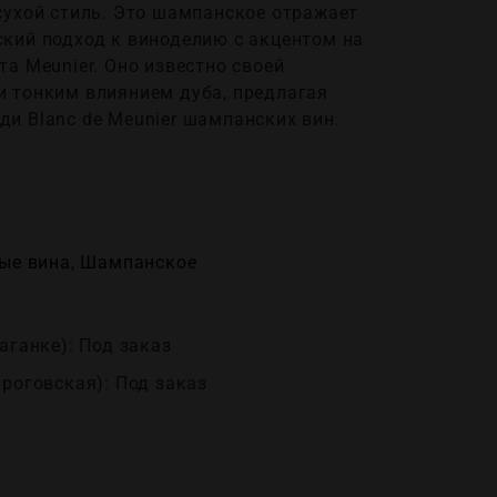
сухой стиль. Это шампанское отражает
ский подход к виноделию с акцентом на
та Meunier. Оно известно своей
и тонким влиянием дуба, предлагая
и Blanc de Meunier шампанских вин.
ые вина
,
Шампанское
аганке): Под заказ
ироговская): Под заказ