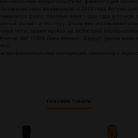
с минимальным вмешательством: ферментация происх
пользование серы минимально, с 2020 года Антуан по
рживаются долго: базовые вина – два года в бочках,
сложный аромат и текстуру. Стиль вин экспериментал
очные ноты, ориентирован на любителей альтернатив
remier Vin” (100% Пино Менье), “Zéphyr” (белое вино из
бе).
м профессиональных ассоциаций, связанных с оценко
ПОХОЖИЕ ТОВАРЫ