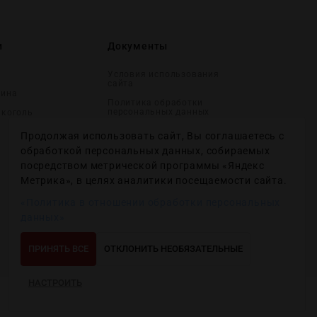
и
Документы
Условия использования
сайта
вина
Политика обработки
персональных данных
лĸоголь
Согласие на получение
Продолжая использовать сайт, Вы соглашаетесь с
рекламных и
информационных
обработкой персональных данных, собираемых
сообщений
посредством метрической программы «Яндекс
Политика использования
Метрика», в целях аналитики посещаемости сайта.
файлов cookie
«Политика в отношении обработки персональных
Настройки файлов cookie
данных»
ПРИНЯТЬ ВСЕ
ОТКЛОНИТЬ НЕОБЯЗАТЕЛЬНЫЕ
НАСТРОИТЬ