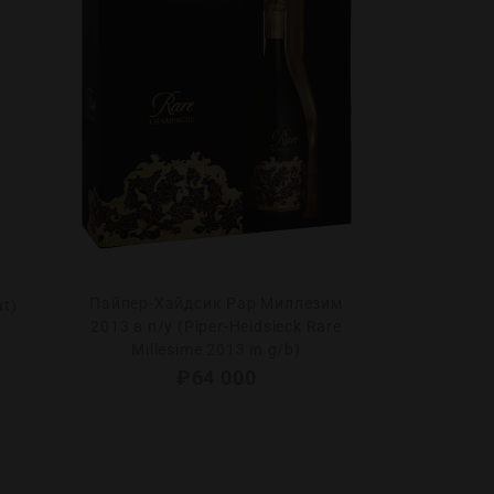
Пайпер-Хайдсик Рар Миллезим
Реми Лер
ut)
2013 в п/у (Piper-Heidsieck Rare
Миллезим 20
Millesime 2013 in g/b)
de Noirs
₽
64 000