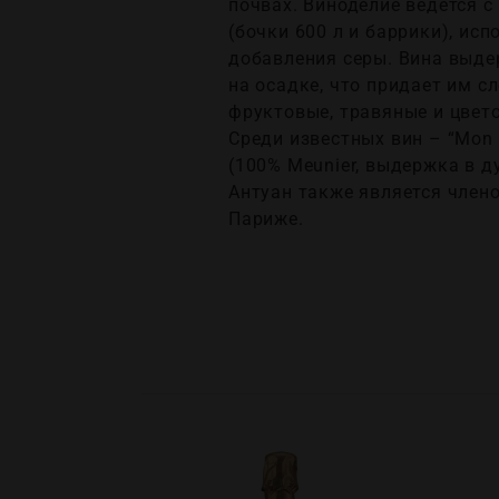
почвах. Виноделие ведется 
(бочки 600 л и баррики), ис
добавления серы. Вина выде
на осадке, что придает им 
фруктовые, травяные и цвет
Среди известных вин – “Mon P
(100% Meunier, выдержка в ду
Антуан также является члено
Париже.