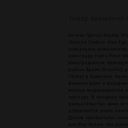
Товар временно 
Антуан Гретан Альтер Эг
(Antoine Grethen Alter Ego
уникальное шампанское,
винограда сорта Pinot Me
виноградников, принадл
районе Бруйе (Brouillet) 
l’Ardre) в Шампани, Фра
ферментацию и выдержку
месяца выдерживается на
текстуру. В процессе пр
вмешательство: вино не ф
добавляется очень низко
Дозаж чрезвычайно низки
или Brut Nature, без доб