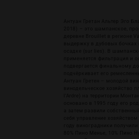
Антуан Гретан Альтер Эго Бла
2018) – это шампанское, про
деревне Brouillet в регионе 
выдержку в дубовых бочках (
осадке (sur lies). В шампан
применяется фильтрация и осв
подвергается финальному доз
подчёркивает его ремесленн
Антуан Гретен – молодой вин
винодельческое хозяйство пл
l’Ardre) на территории Монт
основано в 1995 году его ро
а затем развили собственный
себя управление хозяйством
году виноградники получили 
80% Пино Менье, 10% Пино Н