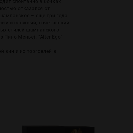
одит спонтанно в бочках
лностью отказался от
 шампанское – еще три года
ьный и сложный, сочетающий
ных стилей шампанского.
 Пино Менье), “Alter Ego”
й вин и их торговлей в