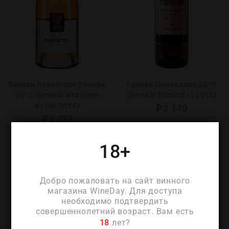
Бинехи Ркацители Квеври
Бинехи Цинандали 2015
2015 (Binekhi Rkatsiteli
(Binekhi Tsinandali 2015)
Kvevri 2015)
₽
2 140
₽
9 230
18+
Добро пожаловать на сайт винного
магазина WineDay. Для доступа
необходимо подтвердить
совершеннолетний возраст. Вам есть
18
лет?