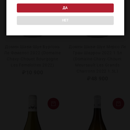
ДА
НЕТ
Домен Шави-Шуе Бургонь
Домен Шави-Шуе Мерсо Ле
Ле Фемелот 2022 (Domaine
Гран Шаррон 2022 1.5л
Chavy-Chouet Bourgogne
(Domaine Chavy-Chouet
Les Femelottes 2022)
Meursault Les Grands
Charrons 2022 1.5L)
₽
10 900
₽
48 900