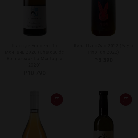
Шато де Боннезо Ла
Яйла ПиноФан 2022 (Yayla
Монтань 2020 (Chateau dе
PinoFan 2022)
Bonnezeaux La Montagne
₽
5 390
2020)
₽
10 790