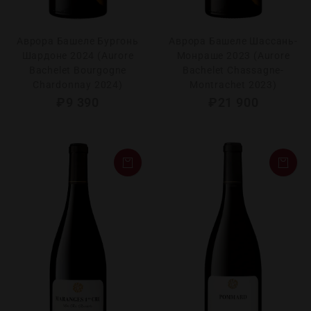
Аврора Башеле Бургонь
Аврора Башеле Шассань-
Шардоне 2024 (Aurore
Монраше 2023 (Aurore
Bachelet Bourgogne
Bachelet Chassagne-
Chardonnay 2024)
Montrachet 2023)
₽
9 390
₽
21 900