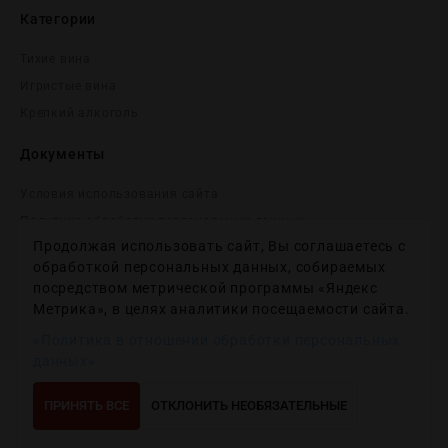
Категории
Тихие вина
Игристые вина
Крепĸий алĸоголь
Документы
Условия использования сайта
Политика обработки персональных данных
Продолжая использовать сайт, Вы соглашаетесь с
Согласие на получение рекламных и информационных
сообщений
обработкой персональных данных, собираемых
посредством метрической программы «Яндекс
Политика использования файлов cookie
Метрика», в целях аналитики посещаемости сайта.
Настройки файлов cookie
«Политика в отношении обработки персональных
данных»
Copyright © 2012-2024
Wineday
. All Right Reserved.
ПРИНЯТЬ ВСЕ
ОТКЛОНИТЬ НЕОБЯЗАТЕЛЬНЫЕ