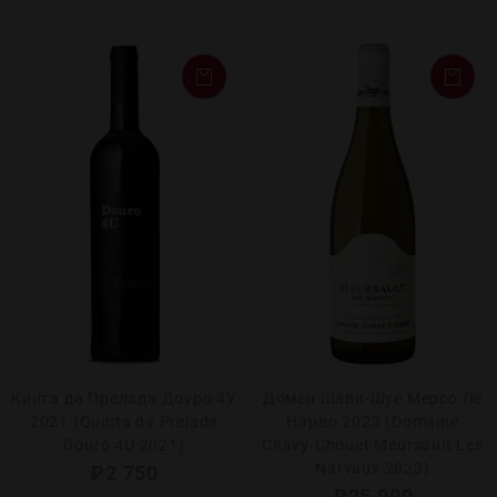
Кинта да Прелада Доуро 4У
Домен Шави-Шуе Мерсо Ле
2021 (Quinta da Prelada
Нарво 2023 (Domaine
Douro 4U 2021)
Chavy-Chouet Meursault Les
Narvaux 2023)
₽
2 750
₽
25 900