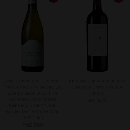
Домен Шави Шуе Сэн-обен
Красная Горка Казак 2024
Премьер Крю Ле Мюрже Де
(Krasnaia Gorka Cosaque
Дан Де Шьен 2022 1.5л
2024)
(Domaine Chavy-chouet
₽
5 870
Saint-aubin 1er Cru Les
Murgers Des Dents De Chien
2022 1.5L)
₽
62 900