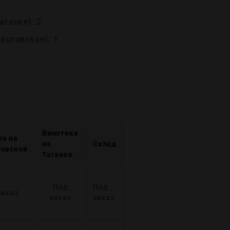
аганке): 2
ироговская): 1
Винотека
ка на
на
Склад
говской
Таганке
Под
Под
заказ
заказ
заказ