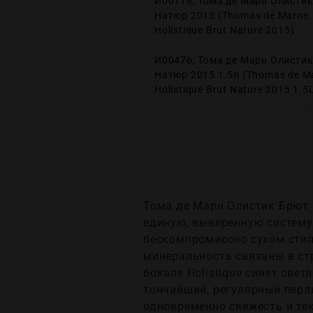
И00116, Тома де Марн Олисти
Натюр 2015 (Thomas de Marne
Holistique Brut Nature 2015)
И00476, Тома де Марн Олисти
Натюр 2015 1.5л (Thomas de M
Holistique Brut Nature 2015 1.5
Тома де Марн Олистик Брют Н
единую, выверенную систему
бескомпромиссно сухом стиле
минеральность связаны в стр
бокале Holistique сияет св
тончайший, регулярный перл
одновременно свежесть и т