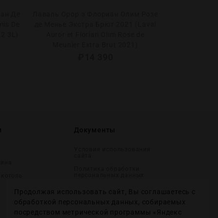
ан Де
Лаваль Орор э Флориан Олим Розе
Жан-Мари Ма
mis De
де Менье Экстра Брют 2021 (Laval
Шардоне 
22 3L)
Auror et Florian Olim Rose de
Massonn
Meunier Extra Brut 2021)
Char
₽
14 390
и
Документы
Условия использования
сайта
вина
Политика обработки
персональных данных
лĸоголь
Согласие на получение
Продолжая использовать сайт, Вы соглашаетесь с
рекламных и
информационных
обработкой персональных данных, собираемых
сообщений
посредством метрической программы «Яндекс