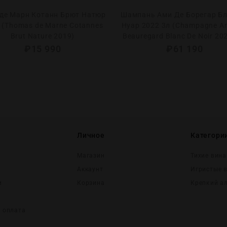
 де Марн Котанн Брют Натюр
Шампань Ами Де Борегар Бл
 (Thomas de Marne Cotannes
Нуар 2022 3л (Champagne A
Brut Nature 2019)
Beauregard Blanc De Noir 20
₽
15 990
₽
61 190
Личное
Категори
Магазин
Тихие вина
Аккаунт
Игристые 
и
Корзина
Крепĸий а
и оплата