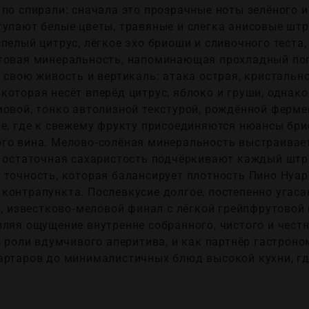
по спирали: сначала это прозрачные ноты зелёного и
тупают белые цветы, травяные и слегка анисовые штр
пелый цитрус, лёгкое эхо бриоши и сливочного теста
товая минеральность, напоминающая прохладный пог
 свою живость и вертикаль: атака острая, кристально 
оторая несёт вперёд цитрус, яблоко и груши, однако
мовой, тонко автолизной текстурой, рождённой ферм
е, где к свежему фрукту присоединяются нюансы бри
го вина. Мелово‑солёная минеральность выстраивает
я остаточная сахаристость подчёркивают каждый штр
 точность, которая балансирует плотность Пино Нуа
контрапункта. Послевкусие долгое, постепенно угас
й, известково‑меловой финал с лёгкой грейпфрутовой
ляя ощущение внутренне собранного, чистого и честн
в роли вдумчивого аперитива, и как партнёр гастрон
артаров до минималистичных блюд высокой кухни, гд