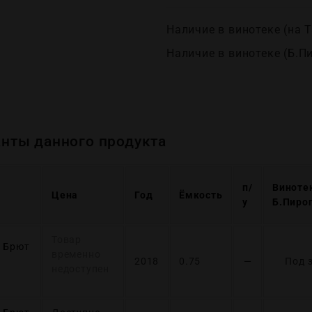
Наличие в винотеке (на Т
Наличие в винотеке (Б.П
нты данного продукта
п/
Виноте
Цена
Год
Ёмкость
у
Б.Пиро
Товар
к Брют
временно
2018
0.75
—
Под 
недоступен