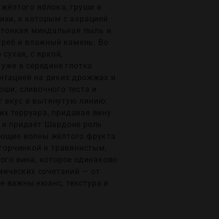
 жёлтого яблока, груши и
ихи, к которым с аэрацией
, тонкая миндальная пыль и
реб и влажный камень. Во
сухая, с яркой,
 уже в середине глотка
ентацией на диких дрожжах и
оши, сливочного теста и
 вкус в вытянутую линию:
их терруара, придавая вину
р и придаёт Шардоне роль
ающие волны жёлтого фрукта
 горчинкой и травянистым,
ого вина, которое одинаково
омических сочетаний — от
е важны нюанс, текстура и