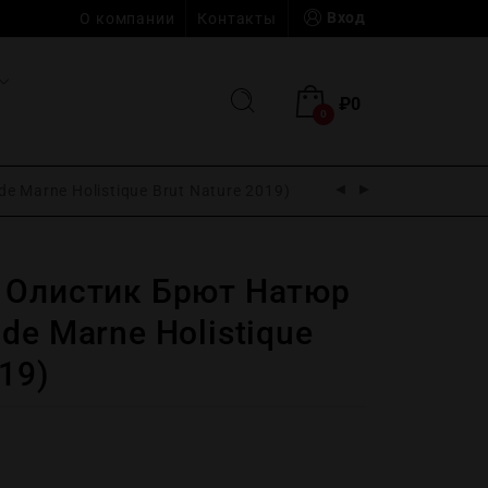
Вход
О компании
Контакты
₽
0
0
 Marne Holistique Brut Nature 2019)
 Олистик Брют Натюр
de Marne Holistique
19)