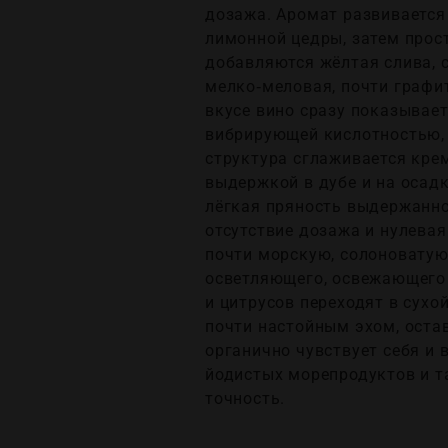
дозажа. Аромат развивается 
лимонной цедры, затем прос
добавляются жёлтая слива, с
мелко‑меловая, почти графи
вкусе вино сразу показывает
вибрирующей кислотностью, к
структура сглаживается кре
выдержкой в дубе и на осадк
лёгкая пряность выдержанно
отсутствие дозажа и нулева
почти морскую, солоноватую
осветляющего, освежающего 
и цитрусов переходят в сухо
почти настойным эхом, остав
органично чувствует себя и 
йодистых морепродуктов и т
точность.