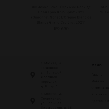
 Эме ле Жеан
Жимонне Гоне Л’Орижин Блан де
Тома
ean-Marie
Блан Гран Крю Брют 2021
2019
le Geant
(Gimonnet Gonet L’Origine Blanc de
Brut)
Blancs Grand Cru Brut 2021)
0
₽
9 690
г. Москва, м.
Меню
Таганская,
ул. Большой
Главная
Дровяной
Магазин
переулок,
д. 8, стр. 1
О компани
г. Москва, м.
Контакты
Спортивная,
Доставка 
ул. Большая
Пироговская, д. 35