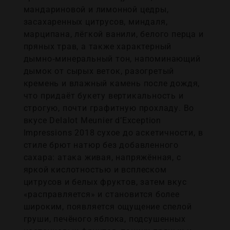
мандариновой и лимонной цедры,
засахаренных цитрусов, миндаля,
марципана, лёгкой ванили, белого перца и
пряных трав, а также характерный
дымно‑минеральный тон, напоминающий
дымок от сырых веток, разогретый
кремень и влажный камень после дождя,
что придаёт букету вертикальность и
строгую, почти графитную прохладу. Во
вкусе Delalot Meunier d’Exception
Impressions 2018 сухое до аскетичности, в
стиле брют натюр без добавленного
сахара: атака живая, напряжённая, с
яркой кислотностью и всплеском
цитрусов и белых фруктов, затем вкус
«расправляется» и становится более
широким, появляется ощущение спелой
груши, печёного яблока, подсушенных