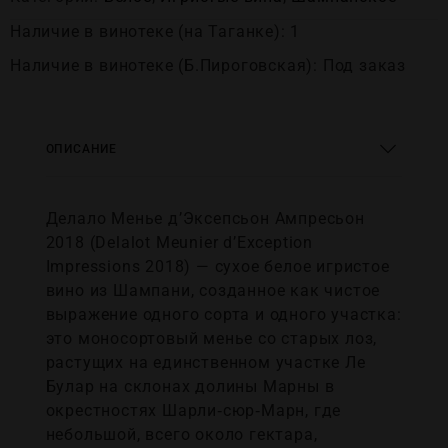
Наличие в винотеке (на Таганке): 1
Наличие в винотеке (Б.Пироговская): Под заказ
ОПИСАНИЕ
Делало Менье д’Эксепсьон Ампресьон
2018 (Delalot Meunier d’Exception
Impressions 2018) — сухое белое игристое
вино из Шампани, созданное как чистое
выражение одного сорта и одного участка:
это моносортовый менье со старых лоз,
растущих на единственном участке Ле
Булар на склонах долины Марны в
окрестностях Шарли‑сюр‑Марн, где
небольшой, всего около гектара,