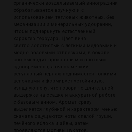
органически возделываемый виноградник
обрабатывается вручную и с
использованием тягловых животных, без
механизации и минеральных удобрений,
чтобы подчеркнуть естественный
характер терруара. Цвет вина
светло‑золотистый с лёгкими медовыми и
медно‑розовыми отблесками, в бокале
оно выглядит прозрачным и плотным
одновременно, а очень мелкий,
регулярный перляж поднимается тонкими
цепочками и формирует устойчивую,
изящную пену, что говорит о длительной
выдержке на осадке и аккуратной работе
с базовым вином. Аромат сразу
выделяется глубиной и характером менье:
сначала ощущаются ноты спелой груши,
печёного яблока и айвы, затем
проявляются мотивы цукатов,