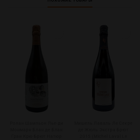
ПОХОЖИЕ ТОВАРЫ
Ролан Шампьон Лье-ди
Мишель Лаваль Ле Секре
Монмарн Блан де Блан
де Жюль Экстра Брют
Гран Крю Брют Натюр
2015 (Michel Laval Le