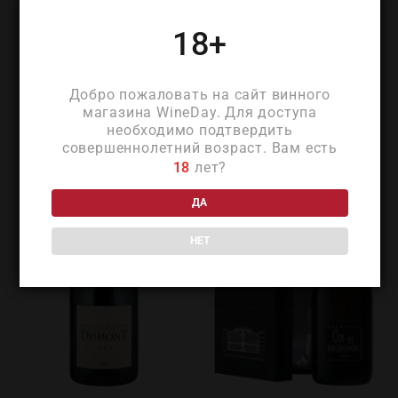
18+
ПОХОЖИЕ ТОВАРЫ
Добро пожаловать на сайт винного
магазина WineDay. Для доступа
необходимо подтвердить
совершеннолетний возраст. Вам есть
18
лет?
ДА
НЕТ