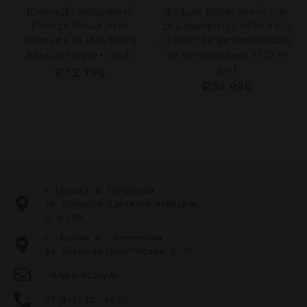
Домен Де Мондевиль
Фабьен Бержеронно Кло
Розе де Сэнье 2019
де Бержеронно 2012 в п/у
(Domaine de Mondeville
(Fabien Bergeronneau Clos
Rose de Saignee 2019)
de Bergeronneau 2012 in
g/b)
₽
12 190
₽
34 990
г. Москва, м. Таганская,
ул. Большой Дровяной переулок,
д. 8, стр. 1
г. Москва, м. Спортивная,
ул. Большая Пироговская, д. 35
info@wineday.ru
+7 (977) 337-48-50