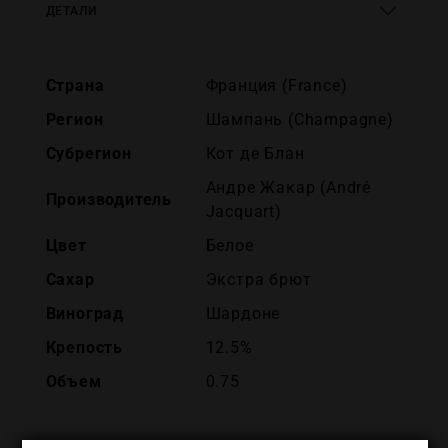
ДЕТАЛИ
Страна
Франция (France)
Регион
Шампань (Champagne)
Субрегион
Кот де Блан
Андре Жакар (André
Производитель
Jacquart)
Цвет
Белое
Сахар
Экстра брют
Виноград
Шардоне
Крепость
12.5%
Объем
0.75