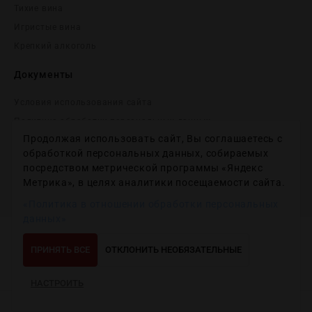
Тихие вина
Игристые вина
Крепĸий алĸоголь
Документы
Условия использования сайта
Политика обработки персональных данных
Продолжая использовать сайт, Вы соглашаетесь с
Согласие на получение рекламных и информационных
сообщений
обработкой персональных данных, собираемых
посредством метрической программы «Яндекс
Политика использования файлов cookie
Метрика», в целях аналитики посещаемости сайта.
Настройки файлов cookie
«Политика в отношении обработки персональных
данных»
Copyright © 2012-2024
Wineday
. All Right Reserved.
ПРИНЯТЬ ВСЕ
ОТКЛОНИТЬ НЕОБЯЗАТЕЛЬНЫЕ
НАСТРОИТЬ