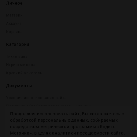
Личное
Магазин
Аккаунт
Корзина
Категории
Тихие вина
Игристые вина
Крепĸий алĸоголь
Документы
Условия использования сайта
Политика обработки персональных данных
Продолжая использовать сайт, Вы соглашаетесь с
Согласие на получение рекламных и информационных
сообщений
обработкой персональных данных, собираемых
посредством метрической программы «Яндекс
Политика использования файлов cookie
Метрика», в целях аналитики посещаемости сайта.
Настройки файлов cookie