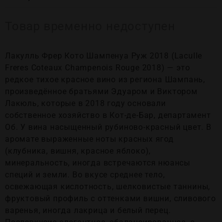
Товар временно недоступен
Лакулль Фрер Кото Шампенуа Руж 2018 (Laculle
Freres Coteaux Champenois Rouge 2018) — это
редкое тихое красное вино из региона Шампань,
произведённое братьями Эдуаром и Виктором
Лакюль, которые в 2018 году основали
собственное хозяйство в Кот-де-Бар, департамент
Об. У вина насыщенный рубиново-красный цвет. В
аромате выраженные ноты красных ягод
(клубника, вишня, красное яблоко),
минеральность, иногда встречаются нюансы
специй и земли. Во вкусе среднее тело,
освежающая кислотность, шелковистые таннины,
фруктовый профиль с оттенками вишни, сливового
варенья, иногда лакрица и белый перец.