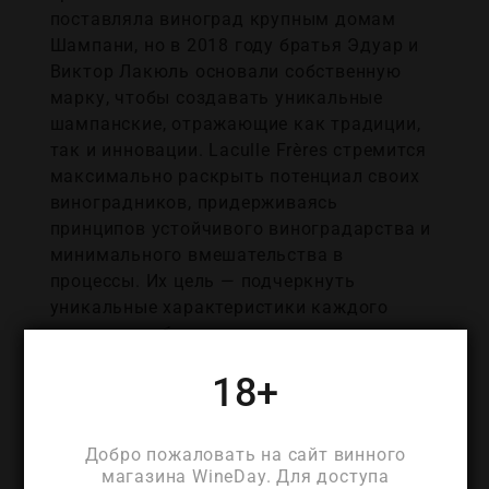
поставляла виноград крупным домам
Шампани, но в 2018 году братья Эдуар и
Виктор Лакюль основали собственную
марку, чтобы создавать уникальные
шампанские, отражающие как традиции,
так и инновации. Laculle Frères стремится
максимально раскрыть потенциал своих
виноградников, придерживаясь
принципов устойчивого виноградарства и
минимального вмешательства в
процессы. Их цель — подчеркнуть
уникальные характеристики каждого
участка, чтобы терруар проявлялся в
каждом бокале. Винодельня делает
18+
ставку на аутентичность, тщательное
управление виноградниками и баланс
между традициями и экспериментами.
Добро пожаловать на сайт винного
Владения Laculle Frères занимают 14
магазина WineDay. Для доступа