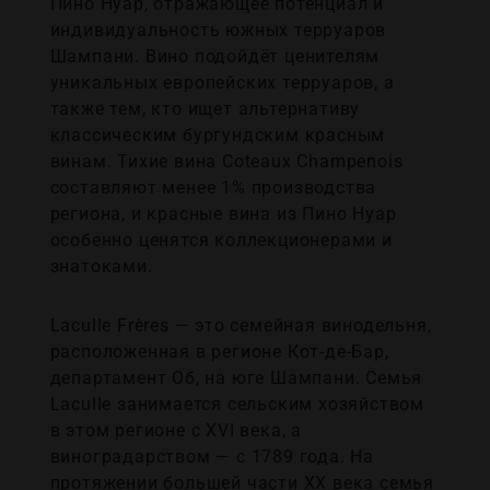
Пино Нуар, отражающее потенциал и
индивидуальность южных терруаров
Шампани. Вино подойдёт ценителям
уникальных европейских терруаров, а
также тем, кто ищет альтернативу
классическим бургундским красным
винам. Тихие вина Coteaux Champenois
составляют менее 1% производства
региона, и красные вина из Пино Нуар
особенно ценятся коллекционерами и
знатоками.
Laculle Frères — это семейная винодельня,
расположенная в регионе Кот-де-Бар,
департамент Об, на юге Шампани. Семья
Laculle занимается сельским хозяйством
в этом регионе с XVI века, а
виноградарством — с 1789 года. На
протяжении большей части XX века семья