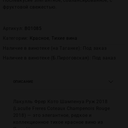
Послевкусие элегантное, сбалансированное, с
фруктовой свежестью.
Артикул:
В01085
Категории:
Красное
,
Тихие вина
Наличие в винотеке (на Таганке): Под заказ
Наличие в винотеке (Б.Пироговская): Под заказ
ОПИСАНИЕ
Лакулль Фрер Кото Шампенуа Руж 2018
(Laculle Freres Coteaux Champenois Rouge
2018) — это элегантное, редкое и
коллекционное тихое красное вино из