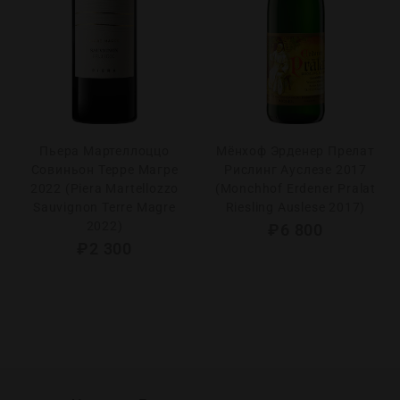
Пьера Мартеллоццо
Мёнхоф Эрденер Прелат
Совиньон Терре Магре
Рислинг Ауслезе 2017
2022 (Piera Martellozzo
(Monchhof Erdener Pralat
Sauvignon Terre Magre
Riesling Auslese 2017)
2022)
₽
6 800
₽
2 300