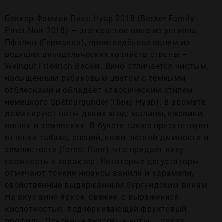
Беккер Фэмили Пино Нуар 2018 (Becker Family
Pinot Noir 2018) – это красное вино из региона
Пфальц (Германия), произведённое одним из
ведущих винодельческих хозяйств страны –
Weingut Friedrich Becker. Вино отличается чистым,
насыщенным рубиновым цветом с тёмными
отблесками и обладает классическим стилем
немецкого Spätburgunder (Пино Нуар). В аромате
доминируют ноты диких ягод: малины, ежевики,
вишни и земляники. В букете также присутствуют
оттенки табака, специй, кожи, лёгкой дымности и
землистости (forest floor), что придаёт вину
сложность и характер. Некоторые дегустаторы
отмечают тонкие нюансы ванили и карамели,
свойственные выдержанным бургундским винам.
На вкус вино яркое, свежее, с выраженной
кислотностью, подчёркивающей фруктовый
профиль. Основные вкусовые ноты – дикая