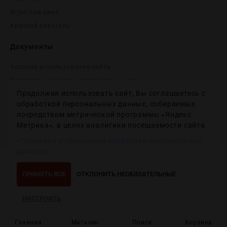
Игристые вина
Крепĸий алĸоголь
Документы
Условия использования сайта
Политика обработки персональных данных
Продолжая использовать сайт, Вы соглашаетесь с
Согласие на получение рекламных и информационных
сообщений
обработкой персональных данных, собираемых
посредством метрической программы «Яндекс
Политика использования файлов cookie
Метрика», в целях аналитики посещаемости сайта.
Настройки файлов cookie
«Политика в отношении обработки персональных
данных»
Copyright © 2012-2024
Wineday
. All Right Reserved.
ПРИНЯТЬ ВСЕ
ОТКЛОНИТЬ НЕОБЯЗАТЕЛЬНЫЕ
НАСТРОИТЬ
Главная
Магазин
Поиск
Корзина