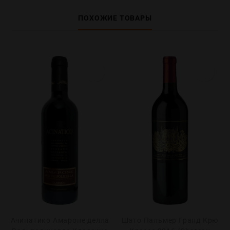
ПОХОЖИЕ ТОВАРЫ
Ачинатико Амароне делла
Шато Пальмер Гранд Крю