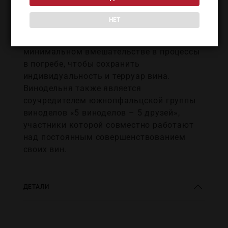
качеством и способностью к длительному
хранению. Философия хозяйства основана
НЕТ
на тщательной ручной работе,
селективном сборе урожая и
минимальном вмешательстве в процессы
в погребе, чтобы сохранить
индивидуальность и терруар вина.
Винодельня также является
соучредителем южнопфальцской группы
виноделов «5 виноделов – 5 друзей»,
участники которой совместно работают
над постоянным совершенствованием
своих вин.
ДЕТАЛИ