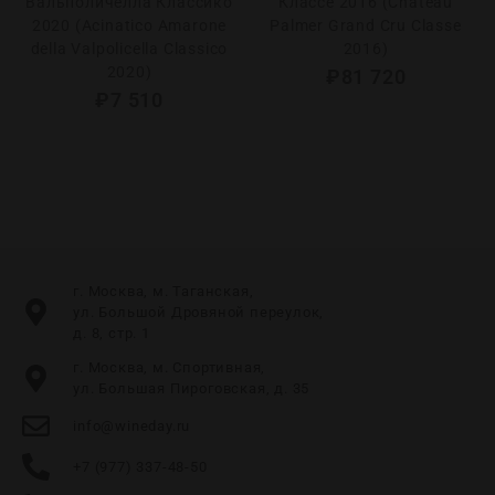
Вальполичелла Классико
Классе 2016 (Chаteau
2020 (Acinatico Amarone
Palmer Grand Cru Classe
della Valpolicella Classico
2016)
2020)
₽
81 720
₽
7 510
г. Москва, м. Таганская,
ул. Большой Дровяной переулок,
д. 8, стр. 1
г. Москва, м. Спортивная,
ул. Большая Пироговская, д. 35
info@wineday.ru
+7 (977) 337-48-50