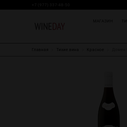
+7 (977) 337-48-50
МАГАЗИН
Т
Главная
Тихие вина
Красное
Домен М