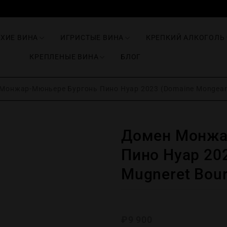
ИХИЕ ВИНА
ИГРИСТЫЕ ВИНА
КРЕПКИЙ АЛКОГОЛЬ
КРЕПЛЕНЫЕ ВИНА
БЛОГ
онжар-Мюньере Бургонь Пино Нуар 2023 (Domaine Mongeard-
Домен Монжа
Пино Нуар 20
Mugneret Bour
₽
9 900