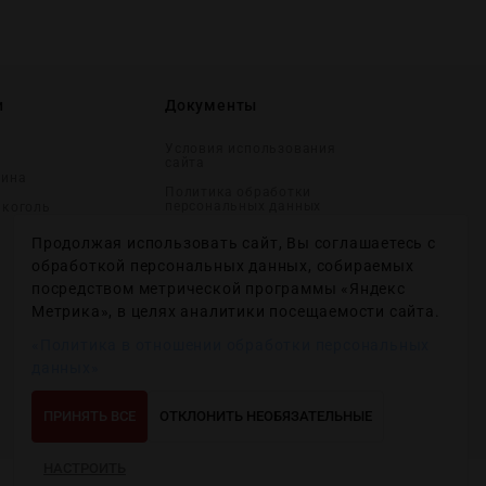
и
Документы
Условия использования
сайта
вина
Политика обработки
персональных данных
лĸоголь
Согласие на получение
Продолжая использовать сайт, Вы соглашаетесь с
рекламных и
информационных
обработкой персональных данных, собираемых
сообщений
посредством метрической программы «Яндекс
Политика использования
Метрика», в целях аналитики посещаемости сайта.
файлов cookie
«Политика в отношении обработки персональных
Настройки файлов cookie
данных»
ПРИНЯТЬ ВСЕ
ОТКЛОНИТЬ НЕОБЯЗАТЕЛЬНЫЕ
НАСТРОИТЬ