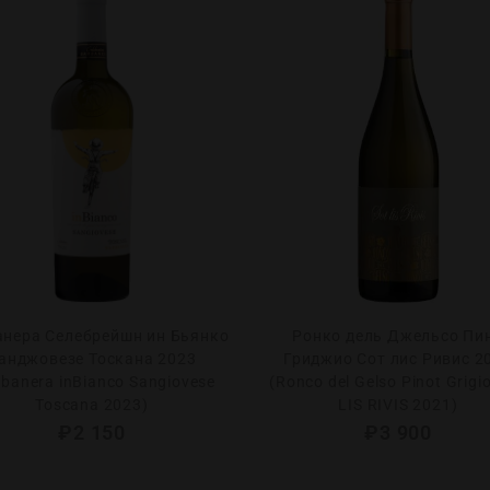
анера Селебрейшн ин Бьянко
Ронко дель Джельсо Пи
анджовезе Тоскана 2023
Гриджио Сот лис Ривис 2
rbanera inBianco Sangiovese
(Ronco del Gelso Pinot Grigi
Toscana 2023)
LIS RIVIS 2021)
₽
2 150
₽
3 900