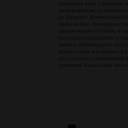
производя вина с большим у
виноградников, разбросанных
из Шардоне. Домен славится
Премьер Крю. Винодельня пр
органическим способом и тщ
богатством и балансом, с ба
фиалки. Производство сочет
ферментации и выдержку в бо
дом считается жемчужиной Б
ценителей изысканных вин и