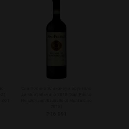
но
Сан Полино Эликризум Брунелло
Гай-Кодзор 
021
ди Монтальчино 2018 (San Polino
2024 (Gai-Ko
o SOT
Helichrysum Brunello di Montalcino
Ko
2018)
₽
16 991