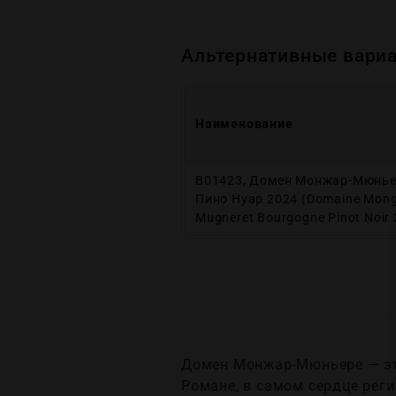
Альтернативные вариа
Наименование
В01423, Домен Монжар-Мюнье
Пино Нуар 2024 (Domaine Mong
Mugneret Bourgogne Pinot Noir
Домен Монжар-Мюньере — это
Романе, в самом сердце реги