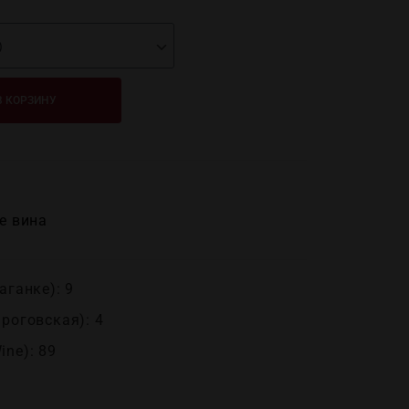
В КОРЗИНУ
е вина
аганке): 9
ироговская): 4
ine): 89