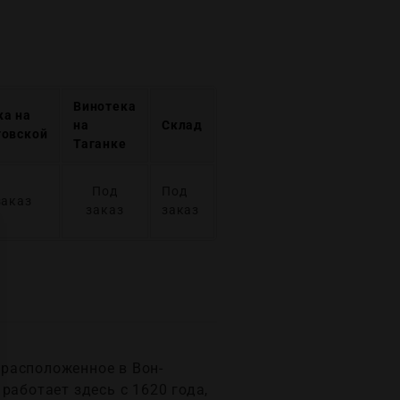
Винотека
ка на
на
Склад
говской
Таганке
Под
Под
заказ
заказ
заказ
расположенное в Вон-
работает здесь с 1620 года,