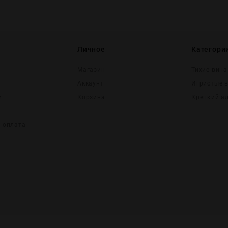
Личное
Категори
Магазин
Тихие вина
Аккаунт
Игристые 
и
Корзина
Крепĸий а
и оплата