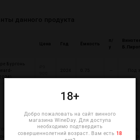
нты данного продукта
п/
Виноте
Цена
Год
Ёмкость
у
Б.Пиро
ре Бургонь
₽
9
eard-
2024
0.75
—
Под 
900
 2024)
18+
ОПИСАНИЕ
ДЕТАЛИ
Добро пожаловать на сайт винного
магазина WineDay. Для доступа
необходимо подтвердить
 историческое семейное винодельческое хозяйство, 
совершеннолетний возраст. Вам есть
18
она Кот де Нюи в Бургундии, Франция. Семья Монжар 