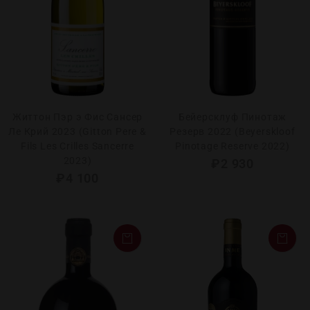
Життон Пэр э Фис Сансер
Бейерсклуф Пинотаж
Ле Крий 2023 (Gitton Pere &
Резерв 2022 (Beyerskloof
Fils Les Crilles Sancerre
Pinotage Reserve 2022)
2023)
₽
2 930
₽
4 100