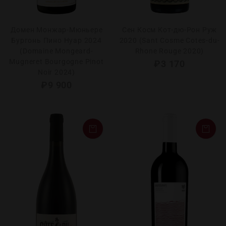
Домен Монжар-Мюньере
Сен Косм Кот-дю-Рон Руж
Бургонь Пино Нуар 2024
2020 (Sant Cosme Cotes-du-
(Domaine Mongeard-
Rhone Rouge 2020)
Mugneret Bourgogne Pinot
₽
3 170
Noir 2024)
₽
9 900