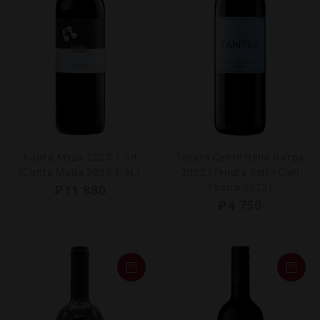
Канта Муда 2023 1.5л
Тенута Сетте Чели Янтра
(Canta Muda 2023 1.5L)
2022 (Tenuta Sette Cieli
Yantra 2022)
₽
11 880
₽
4 750