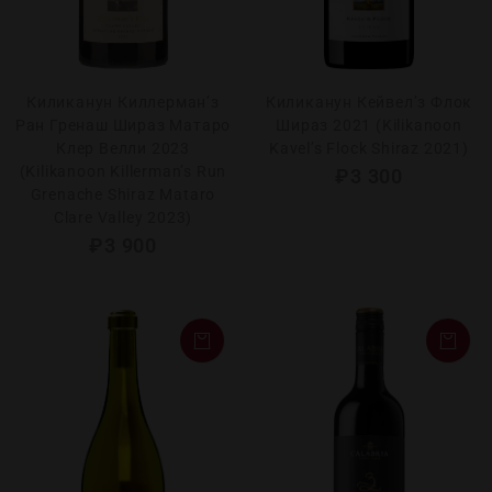
Киликанун Киллерман’з
Киликанун Кейвел’з Флок
Ран Гренаш Шираз Матаро
Шираз 2021 (Kilikanoon
Клер Велли 2023
Kavel’s Flock Shiraz 2021)
(Kilikanoon Killerman’s Run
₽
3 300
Grenache Shiraz Mataro
Clare Valley 2023)
₽
3 900