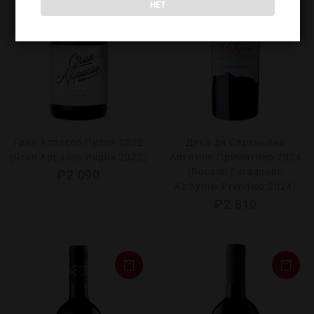
НЕТ
Гран Аппассо Пулия 2022
Дука ди Сараньяно
(Gran Appasso Puglia 2022)
Алхимия Примитиво 2024
(Duca di Saragnano
₽
2 090
Alchymia Primitivo 2024)
₽
2 810