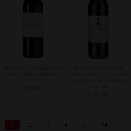
Вье Шато Сент-Андре 2019
Шато Жискур Гран Крю
(Vieux Chateau Saint-Andre
Классе 2019 1.5л (Chateau
2019)
Giscours Grand Cru Classe
2019 1.5L)
₽
6 740
₽
42 000
1
2
3
4
…
14