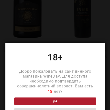
Маска дель Такко
Ин Ми Примитиво
Сузуманьелло Пулия 2023
Сузуманьелло 2023 (In Me
18+
(Masca del Tacco
Primitivo Susumaniello 2023)
Susumaniello Puglia 2023)
₽
2 250
₽
3 260
Добро пожаловать на сайт винного
магазина WineDay. Для доступа
необходимо подтвердить
совершеннолетний возраст. Вам есть
18
лет?
ДА