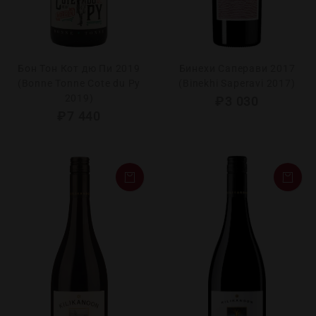
Бон Тон Кот дю Пи 2019
Бинехи Саперави 2017
(Bonne Tonne Cote du Py
(Binekhi Saperavi 2017)
2019)
₽
3 030
₽
7 440