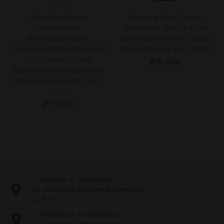
Дука Ди Долле
Максим Блан Гранд
Экспириенс
Традисьон Экстра Брют
Вальдоббьядене
2019 (Maxime Blin Grande
Просекко Супериоре 2023
Tradition Extra Brut 2019)
1.5л (Duca Di Dolle
₽
9 958
Experience Valdobbiadene
Prosecco Superiore 2023
1.5L)
₽
7 900
г. Москва, м. Таганская,
ул. Большой Дровяной переулок,
д. 8, стр. 1
г. Москва, м. Спортивная,
ул. Большая Пироговская, д. 35