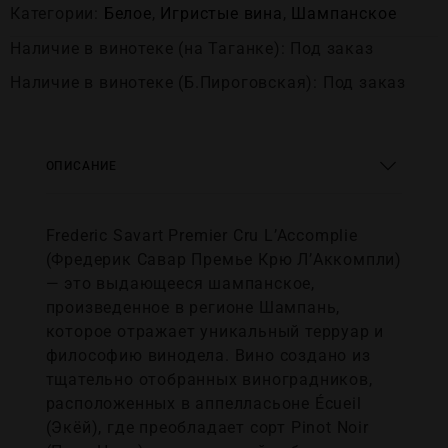
Категории:
Белое
,
Игристые вина
,
Шампанское
Наличие в винотеке (на Таганке): Под заказ
Наличие в винотеке (Б.Пироговская): Под заказ
ОПИСАНИЕ
Frederic Savart Premier Cru L’Accomplie
(Фредерик Савар Премье Крю Л’Аккомпли)
— это выдающееся шампанское,
произведенное в регионе Шампань,
которое отражает уникальный терруар и
философию винодела. Вино создано из
тщательно отобранных виноградников,
расположенных в аппелласьоне Écueil
(Экёй), где преобладает сорт Pinot Noir