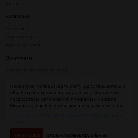
Корзина
Категории
Тихие вина
Игристые вина
Крепĸий алĸоголь
Документы
Условия использования сайта
Политика обработки персональных данных
Продолжая использовать сайт, Вы соглашаетесь с
Согласие на получение рекламных и информационных
сообщений
обработкой персональных данных, собираемых
посредством метрической программы «Яндекс
Политика использования файлов cookie
Метрика», в целях аналитики посещаемости сайта.
Настройки файлов cookie
«Политика в отношении обработки персональных
данных»
Copyright © 2012-2024
Wineday
. All Right Reserved.
ПРИНЯТЬ ВСЕ
ОТКЛОНИТЬ НЕОБЯЗАТЕЛЬНЫЕ