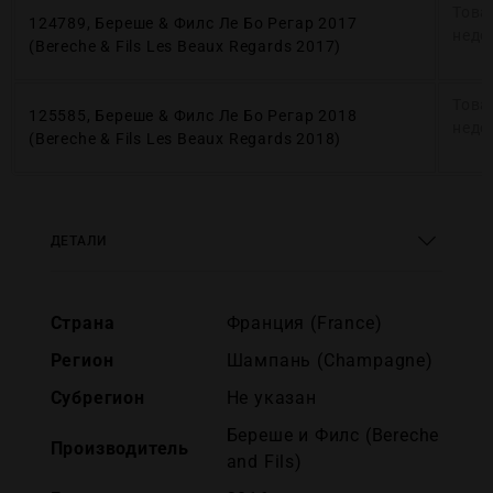
Това
124789, Береше & Филс Ле Бо Регар 2017
недо
(Bereche & Fils Les Beaux Regards 2017)
Това
125585, Береше & Филс Ле Бо Регар 2018
недо
(Bereche & Fils Les Beaux Regards 2018)
ДЕТАЛИ
Страна
Франция (France)
Регион
Шампань (Champagne)
Субрегион
Не указан
Береше и Филс (Bereche
Производитель
and Fils)