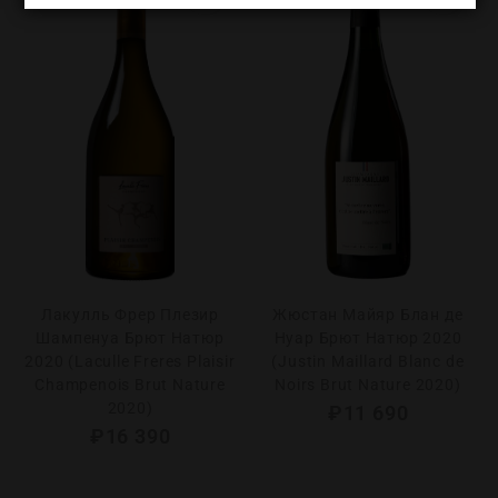
Лакулль Фрер Плезир
Жюстан Майяр Блан де
Шампенуа Брют Натюр
Нуар Брют Натюр 2020
2020 (Laculle Freres Plaisir
(Justin Maillard Blanc de
Champenois Brut Nature
Noirs Brut Nature 2020)
2020)
₽
11 690
₽
16 390