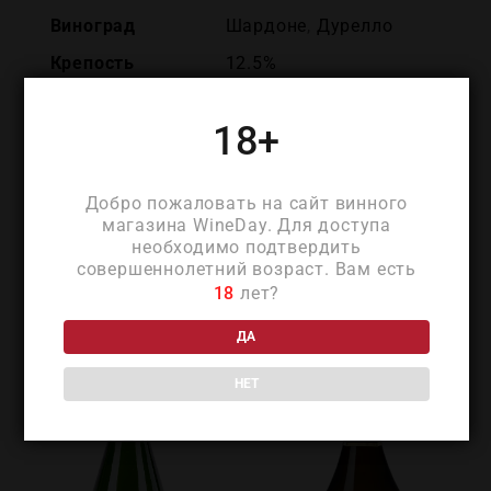
Виноград
Шардоне
,
Дурелло
Крепость
12.5%
Объем
0.75
18+
Добро пожаловать на сайт винного
магазина WineDay. Для доступа
необходимо подтвердить
ПОХОЖИЕ ТОВАРЫ
совершеннолетний возраст. Вам есть
18
лет?
ДА
НЕТ