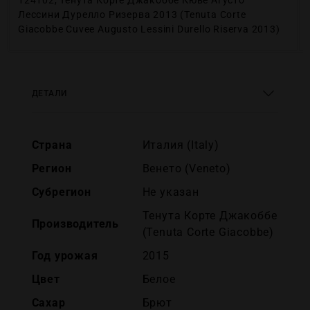
124102, Тенута Корте Джакоббе Кюве Агусто
Лессини Дурелло Ризерва 2013 (Tenuta Corte
Giacobbe Cuvee Augusto Lessini Durello Riserva 2013)
ДЕТАЛИ
Страна
Италия (Italy)
Регион
Венето (Veneto)
Субрегион
Не указан
Тенута Корте Джакоббе
Производитель
(Tenuta Corte Giacobbe)
Год урожая
2015
Цвет
Белое
Сахар
Брют