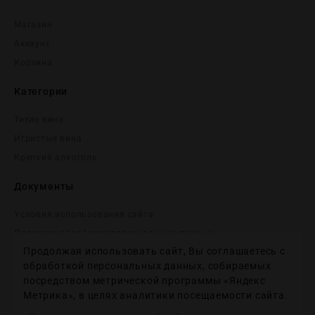
Магазин
Аккаунт
Корзина
Категории
Тихие вина
Игристые вина
Крепĸий алĸоголь
Документы
Условия использования сайта
Политика обработки персональных данных
Продолжая использовать сайт, Вы соглашаетесь с
Согласие на получение рекламных и информационных
сообщений
обработкой персональных данных, собираемых
посредством метрической программы «Яндекс
Политика использования файлов cookie
Метрика», в целях аналитики посещаемости сайта.
Настройки файлов cookie