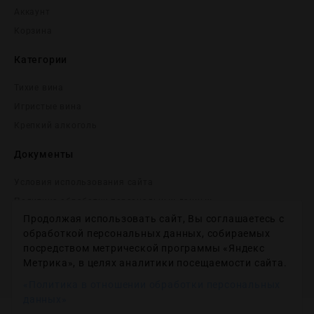
Аккаунт
Корзина
Категории
Тихие вина
Игристые вина
Крепĸий алĸоголь
Документы
Условия использования сайта
Политика обработки персональных данных
Продолжая использовать сайт, Вы соглашаетесь с
Согласие на получение рекламных и информационных
сообщений
обработкой персональных данных, собираемых
посредством метрической программы «Яндекс
Политика использования файлов cookie
Метрика», в целях аналитики посещаемости сайта.
Настройки файлов cookie
«Политика в отношении обработки персональных
данных»