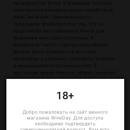
производству бочек в Шампани, основал
собственное винодельческое хозяйство в
Нюи-Сен-Жорж. Приверженность
традициям проявляется в том, что он
продолжает изготавливать бочки для
выдержки вин самостоятельно. В
результате такого подхода вина Maison
Nicolas Morin отличаются высоким
качеством и отражают принципы усердия
и независимости производителя. В
настоящее время Николас Морин закупает
виноград у фермеров, которые
занимаются органическим земледелием в
18+
регионе Кот-д’Ор. Весь процесс
производства вин, от сбора урожая до
розлива, находится под строгим
Добро пожаловать на сайт винного
контролем Николаса Морина, что придает
магазина WineDay. Для доступа
винам Maison Nicolas Morin неповторимый
необходимо подтвердить
характер и индивидуальность.
совершеннолетний возраст. Вам есть