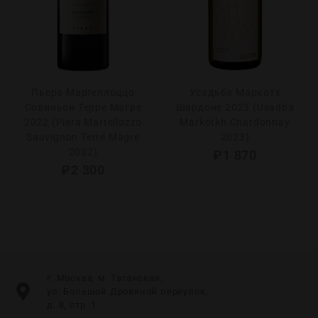
Пьера Мартеллоццо
Усадьба Маркотх
Совиньон Терре Магре
Шардоне 2023 (Usadba
2022 (Piera Martellozzo
Markotkh Chardonnay
Sauvignon Terre Magre
2023)
2022)
₽
1 870
₽
2 300
г. Москва, м. Таганская,
ул. Большой Дровяной переулок,
д. 8, стр. 1