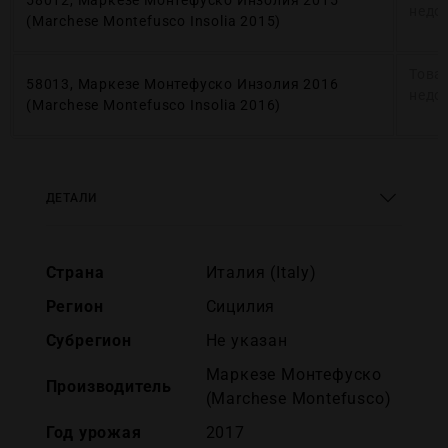
58012, Маркезе Монтефуско Инзолия 2015
недо
(Marchese Montefusco Insolia 2015)
Това
58013, Маркезе Монтефуско Инзолия 2016
недо
(Marchese Montefusco Insolia 2016)
ДЕТАЛИ
Страна
Италия (Italy)
Регион
Сицилия
Субрегион
Не указан
Маркезе Монтефуско
Производитель
(Marchese Montefusco)
Год урожая
2017