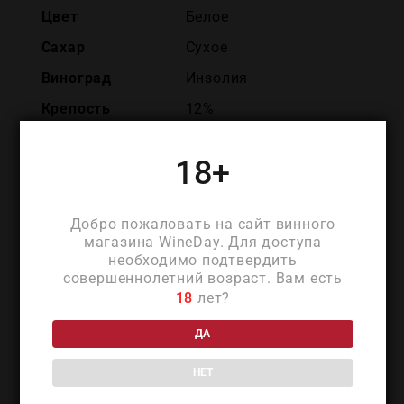
Цвет
Белое
Сахар
Сухое
Виноград
Инзолия
Крепость
12%
Объем
0.75
18+
Добро пожаловать на сайт винного
магазина WineDay. Для доступа
необходимо подтвердить
ПОХОЖИЕ ТОВАРЫ
совершеннолетний возраст. Вам есть
18
лет?
ДА
НЕТ