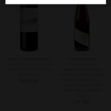
Шато Розан-Сегла Гран
Петер Якоб Кюн
Крю Классе 2016 (Chаteau
Хальгартенер
Rauzan-Segla Grand Cru
Хендельберг Рислинг
Classe 2016)
трокен 2019 (Peter Jakob
Kuhn Hallgartener
₽
22 330
Hendelberg VDP.ERSTE
LAGE Riesling trocken
2019)
₽
6 360