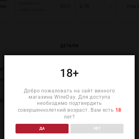
временно
nay
2017
0.75
—
Под 
недоступен
ДЕТАЛИ
aly)
18+
eneto)
Добро пожаловать на сайт винного
магазина WineDay. Для доступа
(Maculan)
необходимо подтвердить
совершеннолетний возраст. Вам есть
18
лет?
ДА
НЕТ