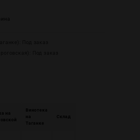
вина
аганке): Под заказ
ироговская): Под заказ
Винотека
ка на
на
Склад
говской
Таганке