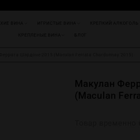
ИХИЕ ВИНА
ИГРИСТЫЕ ВИНА
КРЕПКИЙ АЛКОГОЛЬ
КРЕПЛЕНЫЕ ВИНА
БЛОГ
еррата Шардоне 2015 (Maculan Ferrata Chardonnay 2015)
Макулан Ферр
(Maculan Ferr
Товар временно 