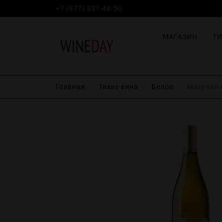
+7 (977) 337-48-50
МАГАЗИН
Т
Главная
Тихие вина
Белое
Макулан Ф