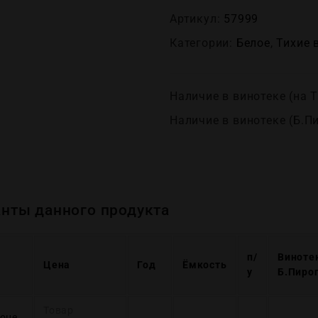
Артикул:
57999
Категории:
Белое
,
Тихие 
Наличие в винотеке (на Т
Наличие в винотеке (Б.П
нты данного продукта
п/
Виноте
Цена
Год
Ёмкость
у
Б.Пиро
Товар
оне