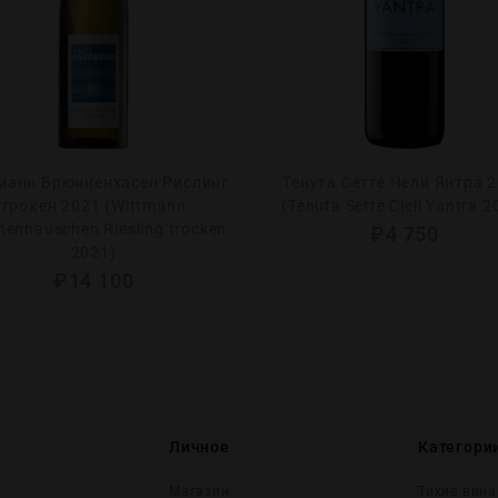
манн Брюнненхасен Рислинг
Тенута Сетте Чели Янтра 
трокен 2021 (Wittmann
(Tenuta Sette Cieli Yantra 2
nenhauschen Riesling trocken
₽
4 750
2021)
₽
14 100
Личное
Категори
Магазин
Тихие вина