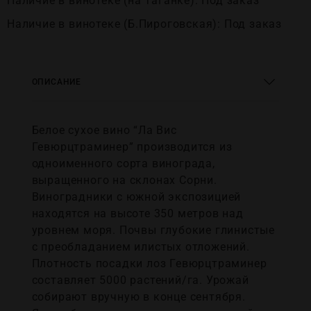
Наличие в винотеке (на Таганке): Под заказ
Наличие в винотеке (Б.Пироговская): Под заказ
ОПИСАНИЕ
Белое сухое вино “Ла Вис
Гевюрцтраминер” производится из
одноименного сорта винограда,
выращенного на склонах Сорни.
Виноградники с южной экспозицией
находятся на высоте 350 метров над
уровнем моря. Почвы глубокие глинистые
с преобладанием илистых отложений.
Плотность посадки лоз Гевюрцтраминер
составляет 5000 растений/га. Урожай
собирают вручную в конце сентября.