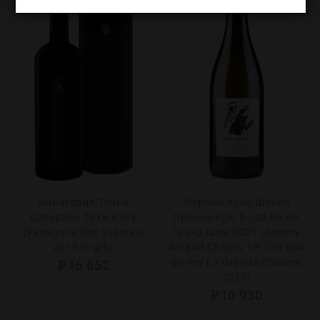
Фанагория Точка
Жереми Арно Шабли
Саперави 2018 в п/у
Премье Крю Во де Вэ Ля
(Fanagoria Dot Saperavi
Гранд Шом 2021 (Jeremy
2018 in g/b)
Arnaud Chablis 1er Cru Vau
de Vey La Grande Chaume
₽
16 052
2021)
₽
10 930