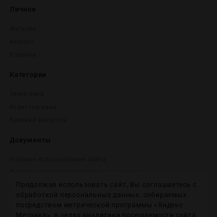
Личное
Магазин
Аккаунт
Корзина
Категории
Тихие вина
Игристые вина
Крепĸий алĸоголь
Документы
Условия использования сайта
Политика обработки персональных данных
Продолжая использовать сайт, Вы соглашаетесь с
Согласие на получение рекламных и информационных
сообщений
обработкой персональных данных, собираемых
посредством метрической программы «Яндекс
Политика использования файлов cookie
Метрика», в целях аналитики посещаемости сайта.