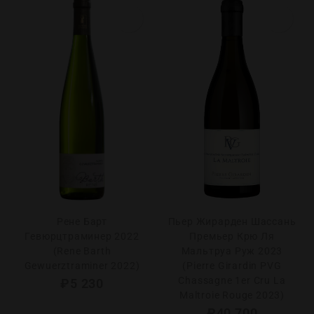
Рене Барт
Пьер Жирарден Шассань
Гевюрцтраминер 2022
Премьер Крю Ля
(Rene Barth
Мальтруа Руж 2023
Gewuerztraminer 2022)
(Pierre Girardin PVG
Chassagne 1er Сru La
₽
5 230
Maltroie Rouge 2023)
₽
40 700