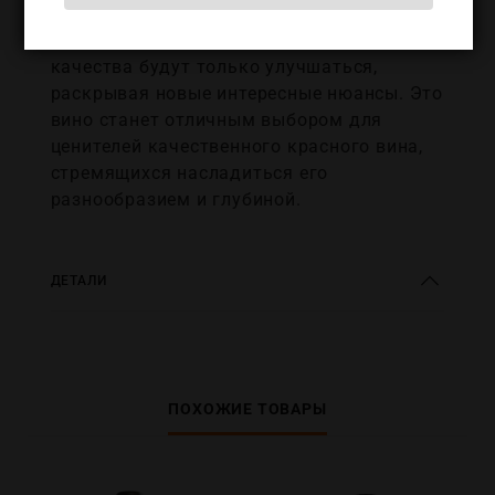
обладает хорошим потенциалом для
хранения, и с годами его вкусовые
качества будут только улучшаться,
раскрывая новые интересные нюансы. Это
вино станет отличным выбором для
ценителей качественного красного вина,
стремящихся насладиться его
разнообразием и глубиной.
ДЕТАЛИ
ПОХОЖИЕ ТОВАРЫ