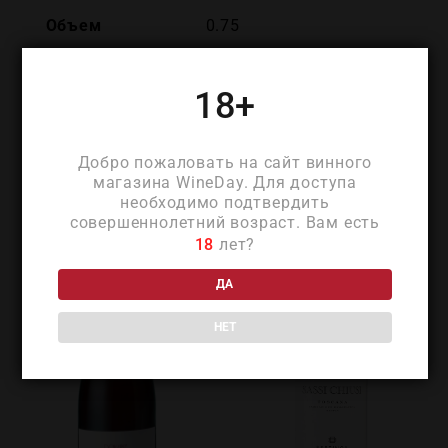
Объем
0.75
18+
Добро пожаловать на сайт винного
ПОХОЖИЕ ТОВАРЫ
магазина WineDay. Для доступа
необходимо подтвердить
совершеннолетний возраст. Вам есть
18
лет?
ДА
НЕТ