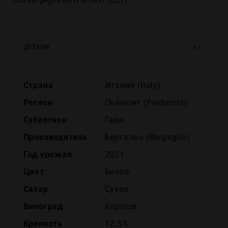
(Ca'Bergaglio Gavi di Gavi 2021)
ДЕТАЛИ
Страна
Италия (Italy)
Регион
Пьемонт (Piedmont)
Субрегион
Гави
Производитель
Бергальо (Bergaglio)
Год урожая
2021
Цвет
Белое
Сахар
Сухое
Виноград
Кортезе
Крепость
12.5%