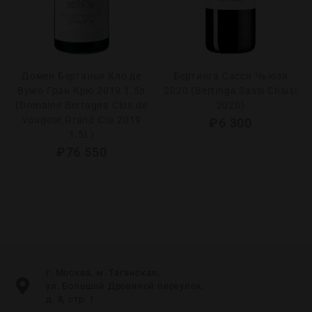
Домен Бертанья Кло де
Бертинга Сасси Чьюзи
Вужо Гран Крю 2019 1.5л
2020 (Bertinga Sassi Chiusi
(Domaine Bertagna Clos de
2020)
Vougeot Grand Cru 2019
₽
6 300
1.5L)
₽
76 550
г. Москва, м. Таганская,
ул. Большой Дровяной переулок,
д. 8, стр. 1