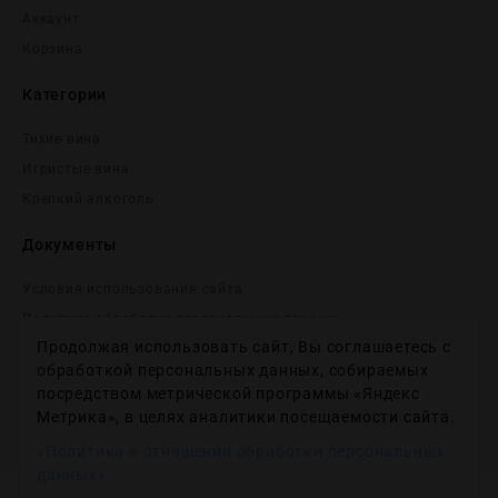
Аккаунт
Корзина
Категории
Тихие вина
Игристые вина
Крепĸий алĸоголь
Документы
Условия использования сайта
Политика обработки персональных данных
Продолжая использовать сайт, Вы соглашаетесь с
Согласие на получение рекламных и информационных
сообщений
обработкой персональных данных, собираемых
посредством метрической программы «Яндекс
Политика использования файлов cookie
Метрика», в целях аналитики посещаемости сайта.
Настройки файлов cookie
«Политика в отношении обработки персональных
данных»