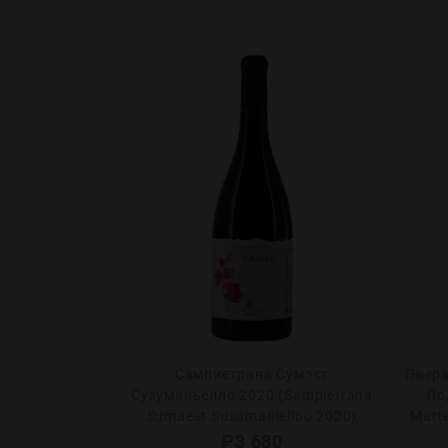
Экзюпери Гран
Сампиетрана Сумэст
Пьера
teau Malescot
Сузуманьелло 2020 (Sampietrana
Ло
d Cru Classe
Sumaest Susumanielloo 2020)
Marte
₽
3 680