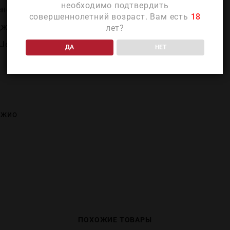
необходимо подтвердить
енеция-Джулия
совершеннолетний возраст. Вам есть
18
Джулия
лет?
(Jermann)
ДА
НЕТ
джио
ПОХОЖИЕ ТОВАРЫ