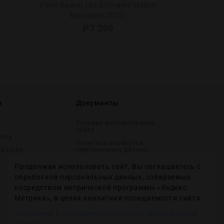
Pinot Beurot Les Écrivains Malain
Monopole 2022)
₽
7 290
и
Документы
Условия использования
сайта
вина
Политика обработки
персональных данных
лĸоголь
Согласие на получение
Продолжая использовать сайт, Вы соглашаетесь с
рекламных и
информационных
обработкой персональных данных, собираемых
сообщений
посредством метрической программы «Яндекс
Политика использования
Метрика», в целях аналитики посещаемости сайта.
файлов cookie
«Политика в отношении обработки персональных
Настройки файлов cookie