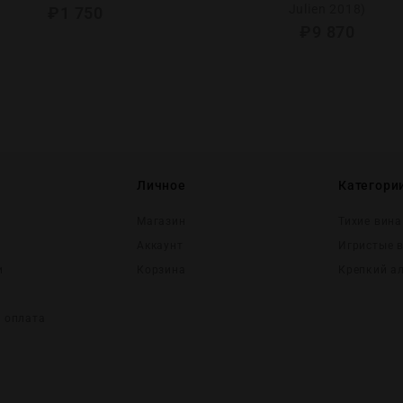
Julien 2018)
₽
1 750
₽
9 870
Личное
Категори
Магазин
Тихие вина
Аккаунт
Игристые 
и
Корзина
Крепĸий а
и оплата