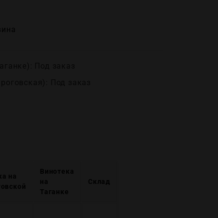
вина
аганке): Под заказ
ироговская): Под заказ
Винотека
ка на
на
Склад
говской
Таганке