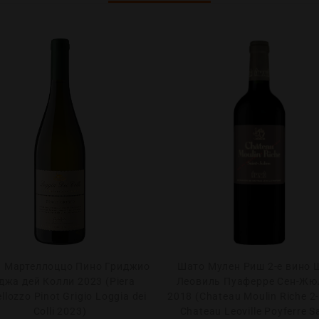
 Мартеллоццо Пино Гриджио
Шато Мулен Риш 2-е вино 
джа дей Колли 2023 (Piera
Леовиль Пуаферре Сен-Жю
llozzo Pinot Grigio Loggia dei
2018 (Chаteau Moulin Riche 2
Colli 2023)
Сhateau Leoville Poyferre Sa