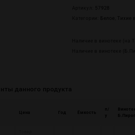
Артикул:
57928
Категории:
Белое
,
Тихие 
Наличие в винотеке (на Т
Наличие в винотеке (Б.П
нты данного продукта
п/
Виноте
Цена
Год
Ёмкость
у
Б.Пиро
Товар