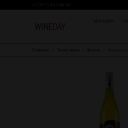
+7 (977) 337-48-50
МАГАЗИН
Т
Главная
Тихие вина
Белое
Йерманн П