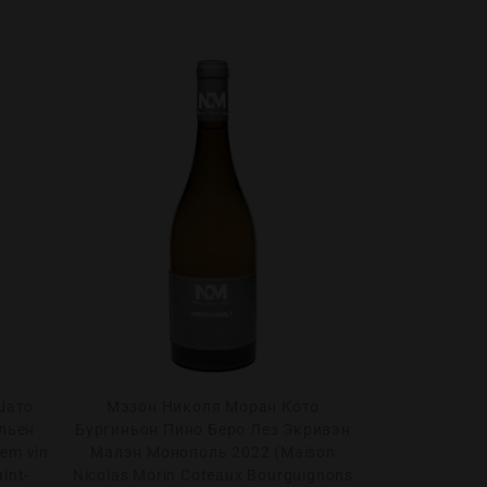
Шато
Мэзон Николя Моран Кото
Шато Малеско
льен
Бургиньон Пино Беро Лез Экривэн
Крю Классе 2
-em vin
Малэн Монополь 2022 (Maison
Saint Exupe
int-
Nicolas Morin Coteaux Bourguignons