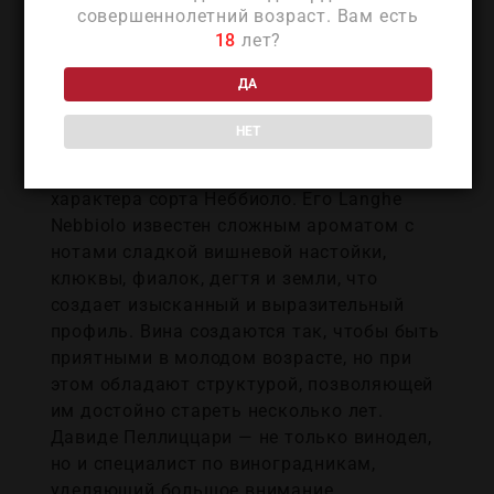
особенно в рамках апелласьона Langhe
совершеннолетний возраст. Вам есть
18
лет?
DOC. Его вина, такие как Langhe Nebbiolo,
славятся своей утонченностью и
ДА
балансом, часто сравниваются с
изысканными винами Барбареско. Стиль
НЕТ
виноделия Давиде Пеллиццари отличается
акцентом на чистоте и раскрытии
характера сорта Неббиоло. Его Langhe
Nebbiolo известен сложным ароматом с
нотами сладкой вишневой настойки,
клюквы, фиалок, дегтя и земли, что
создает изысканный и выразительный
профиль. Вина создаются так, чтобы быть
приятными в молодом возрасте, но при
этом обладают структурой, позволяющей
им достойно стареть несколько лет.
Давиде Пеллиццари — не только винодел,
но и специалист по виноградникам,
уделяющий большое внимание