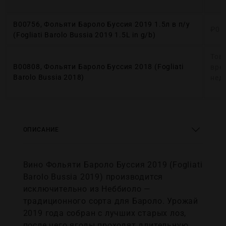
В00756, Фольяти Бароло Буссия 2019 1.5л в п/у
₽
0
(Fogliati Barolo Bussia 2019 1.5L in g/b)
Тов
В00808, Фольяти Бароло Буссия 2018 (Fogliati
вре
Barolo Bussia 2018)
нед
ОПИСАНИЕ
Вино Фольяти Бароло Буссия 2019 (Fogliati
Barolo Bussia 2019) производится
исключительно из Неббиоло —
традиционного сорта для Бароло. Урожай
2019 года собран с лучших старых лоз,
после чего ягоды проходят длительную