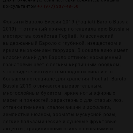
Для уточнения условий поставки свяжитесь с нашим
консультантом
+7 (977) 337-48-50
Фольяти Бароло Буссия 2019 (Fogliati Barolo Bussia
2019) — отличный пример потенциала крю Bussia и
мастерства хозяйства Fogliati. Классический,
выдержанный Бароло с глубиной, изяществом и
ярким выражением терруара. В бокале вино имеет
классический для Бароло оттенок: насыщенный
гранатовый цвет с лёгким кирпичным ободком,
что свидетельствует о молодости вина и его
большом потенциале для хранения. Fogliati Barolo
Bussia 2019 отличается выразительным,
многослойным букетом: яркие ноты эфирных
масел и пряностей, характерных для старых лоз,
оттенки тимьяна, спелой вишни и асфальта,
землистые нюансы, ароматы мускусной розы,
лёгкие бальзамические и сушёные фруктовые
акценты, традиционный стиль с пыльными и