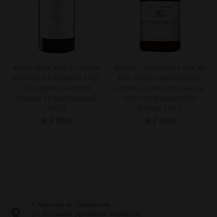
Фанагория 100 Оттенков
Виоло-Гийемар От-Кот де
Красного Саперави 2022
Бон Пино Нуариен 2021
(Fanagoria Hundred
(Violot-Guillemard Hautes-
Shades of Red Saperavi
Côtes de Beaune Pinot
2022)
Noirien 2021)
₽
2 050
₽
7 690
г. Москва, м. Таганская,
ул. Большой Дровяной переулок,