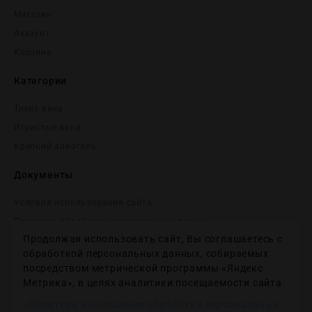
Магазин
Аккаунт
Корзина
Категории
Тихие вина
Игристые вина
Крепĸий алĸоголь
Документы
Условия использования сайта
Политика обработки персональных данных
Продолжая использовать сайт, Вы соглашаетесь с
Согласие на получение рекламных и информационных
сообщений
обработкой персональных данных, собираемых
посредством метрической программы «Яндекс
Политика использования файлов cookie
Метрика», в целях аналитики посещаемости сайта.
Настройки файлов cookie
«Политика в отношении обработки персональных