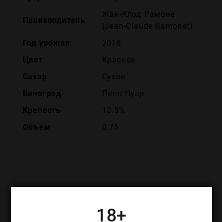
Жан-Клод Рамоне
Производитель
(Jean-Claude Ramonet)
Год урожая
2018
Цвет
Красное
Сахар
Сухое
Виноград
Пино Нуар
Крепость
12.5%
Объем
0.75
ПОХОЖИЕ ТОВАРЫ
18+