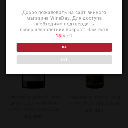
Добро пожаловать на сайт винного
магазина WineDay. Для доступа
необходимо подтвердить
совершеннолетний возраст. Вам есть
18
лет?
ДА
НЕТ
Киликанун Кейвел’з Флок
Ковачевич Рислинг 2024
Шираз 2021 (Kilikanoon
(Kovacevic Riesling 2024)
Kavel’s Flock Shiraz 2021)
₽
3 400
₽
3 300