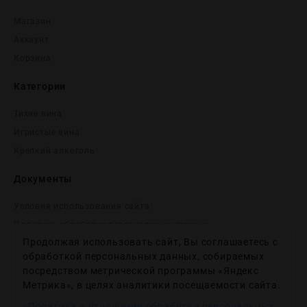
Магазин
Аккаунт
Корзина
Категории
Тихие вина
Игристые вина
Крепĸий алĸоголь
Документы
Условия использования сайта
Политика обработки персональных данных
Продолжая использовать сайт, Вы соглашаетесь с
Согласие на получение рекламных и информационных
сообщений
обработкой персональных данных, собираемых
посредством метрической программы «Яндекс
Политика использования файлов cookie
Метрика», в целях аналитики посещаемости сайта.
Настройки файлов cookie
«Политика в отношении обработки персональных