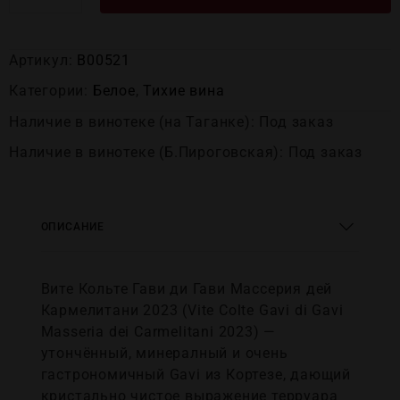
Артикул:
В00521
Категории:
Белое
,
Тихие вина
Наличие в винотеке (на Таганке): Под заказ
Наличие в винотеке (Б.Пироговская): Под заказ
ОПИСАНИЕ
Вите Кольте Гави ди Гави Массерия дей
Кармелитани 2023 (Vite Colte Gavi di Gavi
Masseria dei Carmelitani 2023) —
утончённый, минералный и очень
гастрономичный Gavi из Кортезе, дающий
кристально чистое выражение терруара