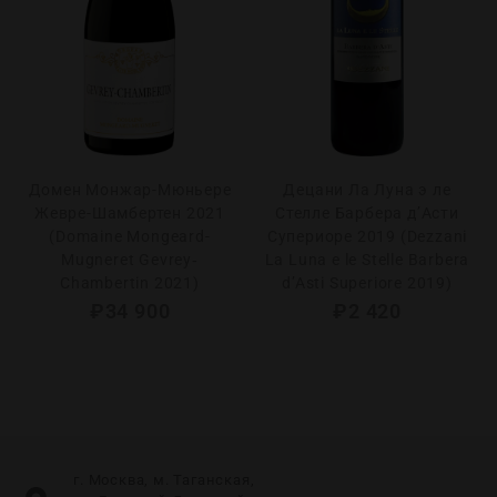
Домен Монжар-Мюньере
Децани Ла Луна э ле
Жевре-Шамбертен 2021
Стелле Барбера д’Асти
(Domaine Mongeard-
Супериоре 2019 (Dezzani
Mugneret Gevrey‐
La Luna e le Stelle Barbera
Chambertin 2021)
d’Asti Superiore 2019)
₽
34 900
₽
2 420
г. Москва, м. Таганская,