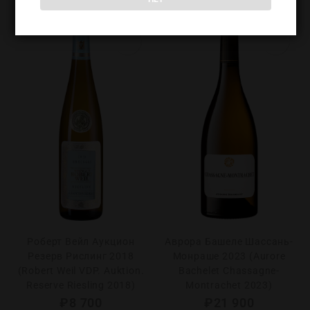
Роберт Вейл Аукцион
Аврора Башеле Шассань-
Резерв Рислинг 2018
Монраше 2023 (Aurore
(Robert Weil VDP. Auktion.
Bachelet Chassagne-
Reserve Riesling 2018)
Montrachet 2023)
₽
8 700
₽
21 900