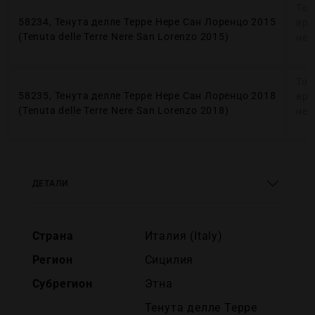
Тов
58234, Тенута делле Терре Нере Сан Лоренцо 2015
вре
(Tenuta delle Terre Nere San Lorenzo 2015)
нед
Тов
58235, Тенута делле Терре Нере Сан Лоренцо 2018
вре
(Tenuta delle Terre Nere San Lorenzo 2018)
нед
ДЕТАЛИ
Страна
Италия (Italy)
Регион
Сицилия
Субрегион
Этна
Тенута делле Терре