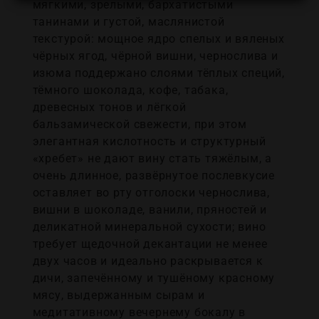
мягкими, зрелыми, бархатистыми
танинами и густой, маслянистой
текстурой: мощное ядро спелых и вяленых
чёрных ягод, чёрной вишни, чернослива и
изюма поддержано слоями тёплых специй,
тёмного шоколада, кофе, табака,
древесных тонов и лёгкой
бальзамической свежести, при этом
элегантная кислотность и структурный
«хребет» не дают вину стать тяжёлым, а
очень длинное, развёрнутое послевкусие
оставляет во рту отголоски чернослива,
вишни в шоколаде, ванили, пряностей и
деликатной минеральной сухости; вино
требует щедочной декантации не менее
двух часов и идеально раскрывается к
дичи, запечённому и тушёному красному
мясу, выдержанным сырам и
медитативному вечернему бокалу в