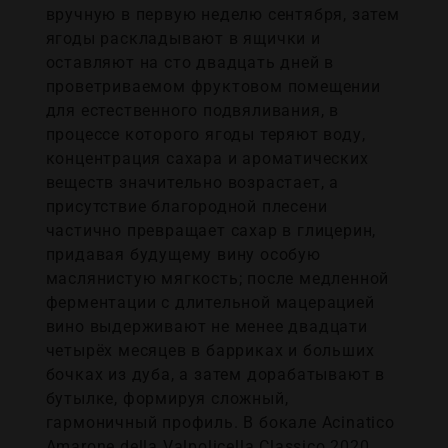
вручную в первую неделю сентября, затем
ягоды раскладывают в ящички и
оставляют на сто двадцать дней в
проветриваемом фруктовом помещении
для естественного подвяливания, в
процессе которого ягоды теряют воду,
концентрация сахара и ароматических
веществ значительно возрастает, а
присутствие благородной плесени
частично превращает сахар в глицерин,
придавая будущему вину особую
маслянистую мягкость; после медленной
ферментации с длительной мацерацией
вино выдерживают не менее двадцати
четырёх месяцев в барриках и больших
бочках из дуба, а затем дорабатывают в
бутылке, формируя сложный,
гармоничный профиль. В бокале Acinatico
Amarone della Valpolicella Classico 2020