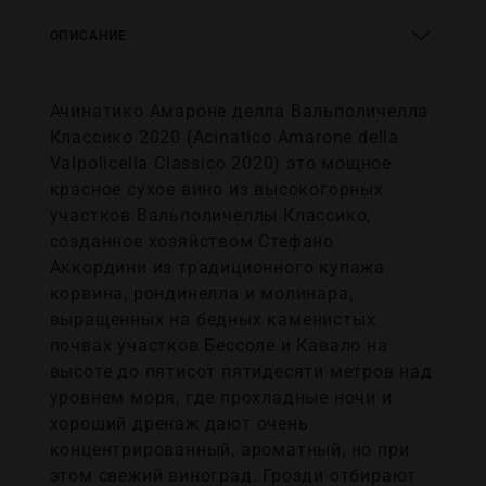
ОПИСАНИЕ
Ачинатико Амароне делла Вальполичелла
Классико 2020 (Acinatico Amarone della
Valpolicella Classico 2020) это мощное
красное сухое вино из высокогорных
участков Вальполичеллы Классико,
созданное хозяйством Стефано
Аккордини из традиционного купажа
корвина, рондинелла и молинара,
выращенных на бедных каменистых
почвах участков Бессоле и Кавало на
высоте до пятисот пятидесяти метров над
уровнем моря, где прохладные ночи и
хороший дренаж дают очень
концентрированный, ароматный, но при
этом свежий виноград. Грозди отбирают