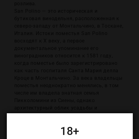
розлива.
San Polino — это историческая и
бутиковая винодельня, расположенная к
северо-западу от Монтальчино, в Тоскане,
Италия. Истоки поместья San Polino
восходят к X веку, а первое
документальное упоминание его
виноградников относится к 1581 году,
когда поместье было зарегистрировано
как часть госпиталя Санта Мария делла
Кроце в Монтальчино. За века владельцы
поместья неоднократно менялись, в том
числе им владела знатная семья
Пикколомини из Сиены, однако
архитектурный облик усадьбы и
некоторые древние оливковые деревья
сохранились до наших дней.
18+
Сегодня San Polino управляют Луиджи
Фаббро и Катя Нуссбаум, которые