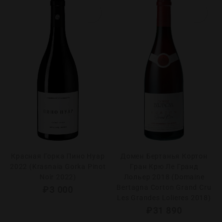
Красная Горка Пино Нуар
Домен Бертанья Кортон
2022 (Krasnaia Gorka Pinot
Гран Крю Ле Гранд
Noir 2022)
Лольер 2018 (Domaine
Bertagna Corton Grand Cru
₽
3 000
Les Grandes Lolieres 2018)
₽
31 890