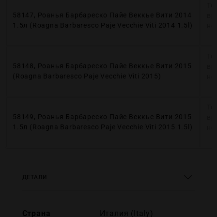
То
58147, Роанья Барбареско Пайе Веккье Вити 2014
вр
1.5л (Roagna Barbaresco Paje Vecchie Viti 2014 1.5l)
не
То
58148, Роанья Барбареско Пайе Веккье Вити 2015
вр
(Roagna Barbaresco Paje Vecchie Viti 2015)
не
То
58149, Роанья Барбареско Пайе Веккье Вити 2015
вр
1.5л (Roagna Barbaresco Paje Vecchie Viti 2015 1.5l)
не
ДЕТАЛИ
Страна
Италия (Italy)