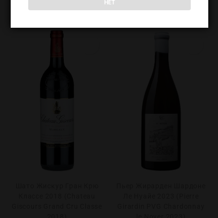
НЕТ
Шато Жискур Гран Крю
Пьер Жирарден Шардоне
Классе 2018 (Chateau
Ле Нуайе 2023 (Pierre
Giscours Grand Cru Classe
Girardin PVG Chardonnay
2018)
le Noyer 2023)