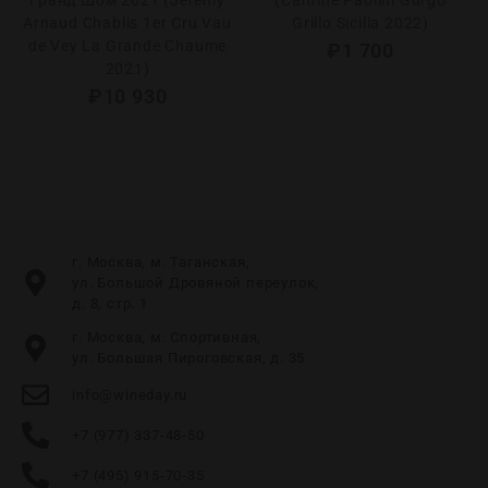
Гранд Шом 2021 (Jeremy
(Cantine Paolini Gurgo
Arnaud Chablis 1er Cru Vau
Grillo Sicilia 2022)
de Vey La Grande Chaume
₽
1 700
2021)
₽
10 930
г. Москва, м. Таганская,
ул. Большой Дровяной переулок,
д. 8, стр. 1
г. Москва, м. Спортивная,
ул. Большая Пироговская, д. 35
info@wineday.ru
+7 (977) 337-48-50
+7 (495) 915-70-35