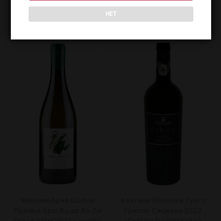
ПОХОЖИЕ ТОВАРЫ
НЕТ
Жереми Арно Шабли
Кантине Паолини Гурго
Премье Крю Во де Вэ Ля
Грилло Сицилия 2022